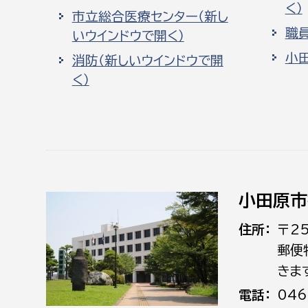
く）
市立総合医療センター（新し
職
いウインドウで開く）
小
消防（新しいウインドウで開
く）
小田原市
住所
〒2
郵便
きま
電話
046