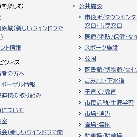
原を楽しむ
公共施設
光
市役所/タウンセンタ
窓口・市民窓口
田原城（新しいウインドウで
）
医療/消防/保健・福
ベント情報
スポーツ施設
公園
ビジネス
図書館/博物館/文
業者の方へ
ごみ/上・下水道
ロポーザル情報
子育て/教育
民連携の取り組み
市民活動/生涯学習
原について
市場・漁港
長室
斎場・霊園
議会（新しいウインドウで開
駐車場/駐輪場