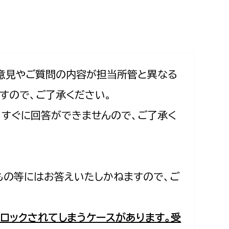
相談をしたい
支払いをしたい
働きたい
環境部
意見やご質問の内容が担当所管と異なる
すので、ご了承ください。
環境政策課
遊びたい
合、すぐに回答ができませんので、ご了承く
ゼロカーボン推進課
小田原のことを知りたい
環境保護課
環境事業センター
イベント・講座などに参加したい
もの等にはお答えいたしかねますので、ご
務所
まちづくりに関わりたい
都市部
ロックされてしまうケースがあります。受