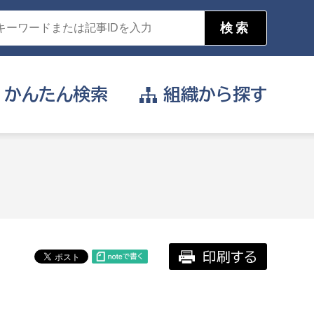
かんたん
検索
組織から
探す
目的を選択
公営事業部
支援や給付を受けたい
消防
事業課
届け出や申請をしたい
印刷する
証明書がほしい