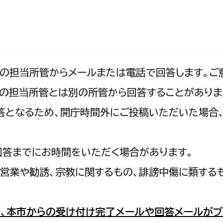
防災・安全
市税総務課
市民税課
福祉・健康
資産税課
環境・エネルギー
文化部
記の担当所管からメールまたは電話で回答します。ご
の担当所管とは別の所管から回答することがありま
策課
文化政策課
地域経済
の回答となるため、開庁時間外にご投稿いただいた場
生涯学習課
都市基盤
文化財課
図書館
回答までにお時間をいただく場合があります。
文化・生涯学習
スポーツ課
営業や勧誘、宗教に関するもの、誹謗中傷に類する
小田原城総合管理事
市民活動・地域づくり
若者部
経済部
、本市からの受け付け完了メールや回答メールがブ
行政経営