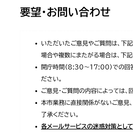
高校生・大学生など
要望・お問い合わせ
若者
妊産婦
市民部
防災部
いただいたご意見やご質問は、下
場合や複数にまたがる場合は、下記
地域政策課
防災対
高齢者
開庁時間（8:30〜17:00）で
地域安全課
障がい者
人権・男女共同参画課
ださい。
戸籍住民課
ご意見・ご質問の内容によっては、
傷病者
本市業務に直接関係がないご意見、
事業者
了承ください。
福祉健康部
子ども
各メールサービスの迷惑対策として
労働者