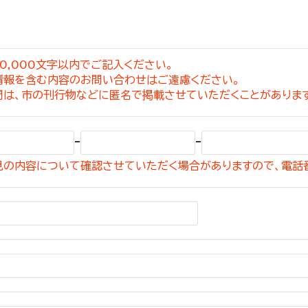
0,000文字以内でご記入ください。
情報を含む内容のお問い合わせはご遠慮ください。
選挙管理委員会事務
問は、市の刊行物などに匿名で掲載させていただくことがありま
務課
選挙管理委員会事務
-
-
食課
見の内容について確認させていただく場合がありますので、電話
導課
務課