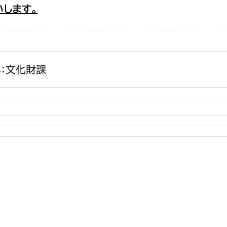
します。
政策課
産業政策課
観光
若者支援課
観光課
農政課
消防
水産海浜課
：文化財課
病院
市議会
理者
市立総合医療センタ
患者サポートセンター
病院管理局：経営管理
病院管理局：施設用度
病院管理局：医事課