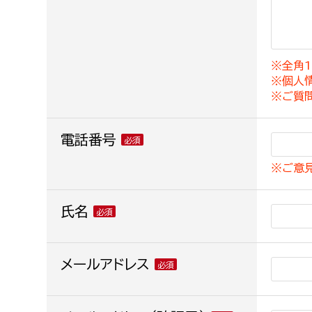
建築課
※全角1
※個人
上下水道局
教育部
※ご質
経営総務課
教育総
電話番号
給排水業務課
保健給
※ご意
水道整備課
教育指
下水道整備課
氏名
浄水管理課
農業委員会事務局
メールアドレス
議会局
農業委員会事務局
議会総