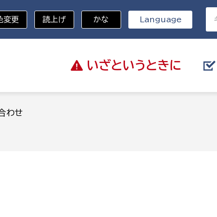
色変更
読上げ
かな
Language
いざと
いうときに
分野を選択
合わせ
総務部
戸籍
災・ハザードマップ
避難場所
策課
総務課
税
職員課
ネジメント課
財産管理課
教育・子育て
ル推進課
契約検査課