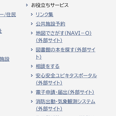
お役立ちサービス
ー/住民
リンク集
公共施設予約
祉
地図でさがす（NAVI－O）
（外部サイト）
図書館の本を探す（外部サイ
ト）
化施設
相談をする
安心安全ユビキタスポータル
（外部サイト）
電子申請・届出（外部サイト）
消防出動・気象観測システム
（外部サイト）