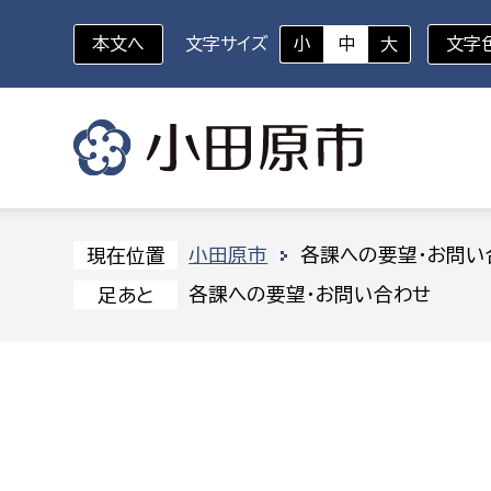
本文へ
文字サイズ
小
中
大
文字
いざというときに
対象者を選択
組織から探す
小田原市
各課への要望・お問い
現在位置
各課への要望・お問い合わせ
足あと
部に属さない室
企画部
新生児・乳幼児
休日救急外来
防
秘書室
企画政
幼稚園児・保育園児
広報広聴室
財政課
コンプライアンス推進室
資産マ
小・中学生
デジタ