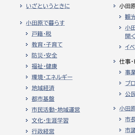
いざというときに
小田
観
小田原で暮らす
小
戸籍・税
開く
教育・子育て
イ
防災・安全
仕事・
福祉・健康
事
環境・エネルギー
プ
地域経済
公
都市基盤
小田
市民活動・地域運営
市
文化・生涯学習
市
行政経営