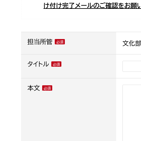
け付け完了メールのご確認をお願い
福祉政策課
子ども
求職者
生活援護課
子ども
高齢介護課
保育課
外国人
障がい福祉課
担当所管
文化部
保険課
ペット
健康づくり課
タイトル
建設部
会計管
本文
建設政策課
出納室
国県事業推進課
土木管理課
道水路整備課
みどり公園課