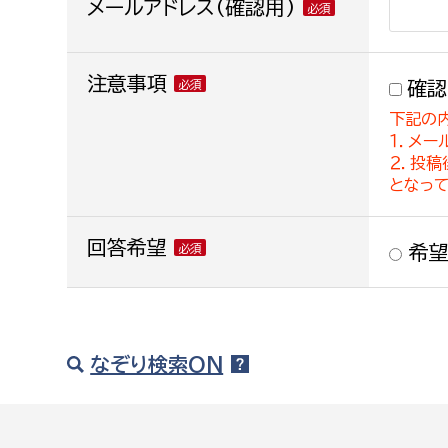
メールアドレス(確認用)
注意事項
確認
下記の
１．メー
２．投
となっ
回答希望
希望
なぞり検索ON