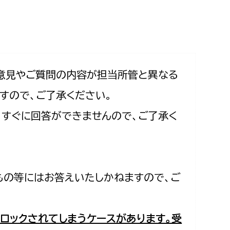
相談をしたい
支払いをしたい
働きたい
環境部
意見やご質問の内容が担当所管と異なる
すので、ご了承ください。
環境政策課
遊びたい
合、すぐに回答ができませんので、ご了承く
ゼロカーボン推進課
小田原のことを知りたい
環境保護課
環境事業センター
イベント・講座などに参加したい
もの等にはお答えいたしかねますので、ご
務所
まちづくりに関わりたい
都市部
ロックされてしまうケースがあります。受