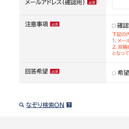
メールアドレス(確認用)
注意事項
確認
下記の
１．メー
２．投
となっ
回答希望
希望
なぞり検索ON