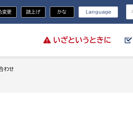
色変更
読上げ
かな
Language
いざと
いうときに
分野を選択
合わせ
総務部
戸籍
災・ハザードマップ
避難場所
策課
総務課
税
職員課
ネジメント課
財産管理課
教育・子育て
ル推進課
契約検査課