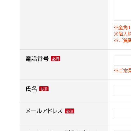
建築課
※全角1
※個人
上下水道局
教育部
※ご質
経営総務課
教育総
電話番号
給排水業務課
保健給
※ご意
水道整備課
教育指
下水道整備課
氏名
浄水管理課
農業委員会事務局
メールアドレス
議会局
農業委員会事務局
議会総