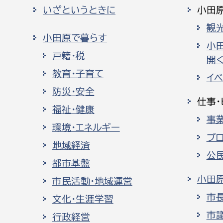
いざというときに
小田
観
小田原で暮らす
小
戸籍・税
開く
教育・子育て
イ
防災・安全
仕事・
福祉・健康
事
環境・エネルギー
プ
地域経済
公
都市基盤
小田
市民活動・地域運営
市
文化・生涯学習
市
行政経営