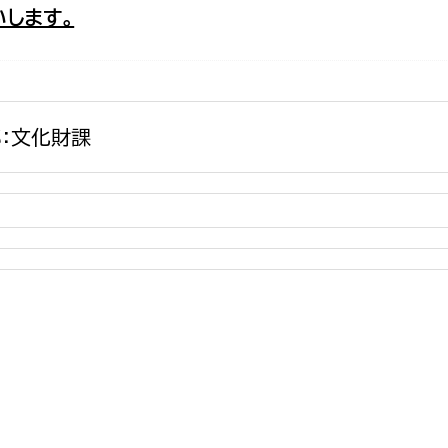
します。
政策課
産業政策課
観光
若者支援課
観光課
農政課
消防
水産海浜課
：文化財課
病院
市議会
理者
市立総合医療センタ
患者サポートセンター
病院管理局：経営管理
病院管理局：施設用度
病院管理局：医事課