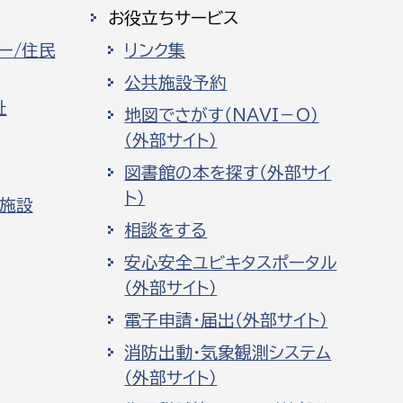
お役立ちサービス
ー/住民
リンク集
公共施設予約
祉
地図でさがす（NAVI－O）
（外部サイト）
図書館の本を探す（外部サイ
ト）
化施設
相談をする
安心安全ユビキタスポータル
（外部サイト）
電子申請・届出（外部サイト）
消防出動・気象観測システム
（外部サイト）