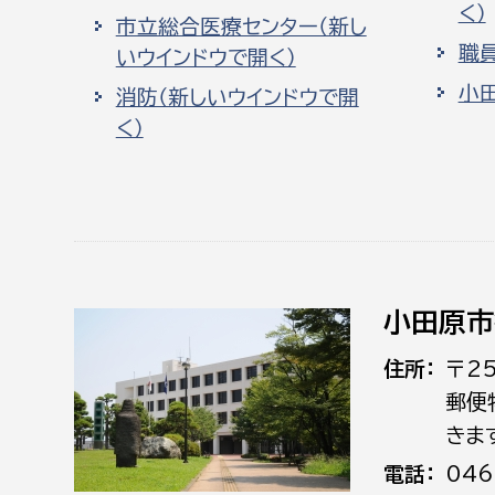
く）
市立総合医療センター（新し
職
いウインドウで開く）
小
消防（新しいウインドウで開
く）
小田原市
住所
〒2
郵便
きま
電話
046