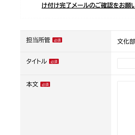
け付け完了メールのご確認をお願い
福祉政策課
子ども
求職者
生活援護課
子ども
高齢介護課
保育課
外国人
障がい福祉課
担当所管
文化部
保険課
ペット
健康づくり課
タイトル
建設部
会計管
本文
建設政策課
出納室
国県事業推進課
土木管理課
道水路整備課
みどり公園課