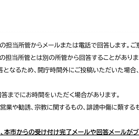
防災・安全
市税総務課
市民税課
福祉・健康
資産税課
環境・エネルギー
文化部
記の担当所管からメールまたは電話で回答します。ご
の担当所管とは別の所管から回答することがありま
策課
文化政策課
地域経済
の回答となるため、開庁時間外にご投稿いただいた場
生涯学習課
都市基盤
文化財課
図書館
回答までにお時間をいただく場合があります。
文化・生涯学習
スポーツ課
営業や勧誘、宗教に関するもの、誹謗中傷に類する
小田原城総合管理事
市民活動・地域づくり
若者部
経済部
、本市からの受け付け完了メールや回答メールがブ
行政経営