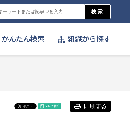
かんたん
検索
組織から
探す
目的を選択
公営事業部
支援や給付を受けたい
消防
事業課
届け出や申請をしたい
印刷する
証明書がほしい