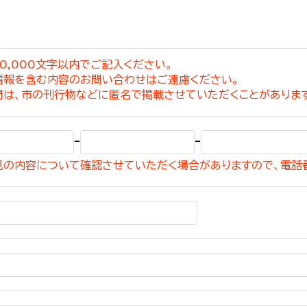
0,000文字以内でご記入ください。
情報を含む内容のお問い合わせはご遠慮ください。
選挙管理委員会事務
問は、市の刊行物などに匿名で掲載させていただくことがありま
務課
選挙管理委員会事務
-
-
食課
見の内容について確認させていただく場合がありますので、電話
導課
務課