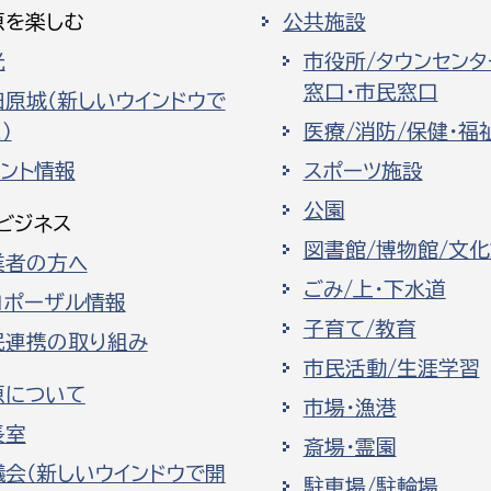
原を楽しむ
公共施設
光
市役所/タウンセンタ
窓口・市民窓口
田原城（新しいウインドウで
）
医療/消防/保健・福
ベント情報
スポーツ施設
公園
ビジネス
図書館/博物館/文
業者の方へ
ごみ/上・下水道
ロポーザル情報
子育て/教育
民連携の取り組み
市民活動/生涯学習
原について
市場・漁港
長室
斎場・霊園
議会（新しいウインドウで開
駐車場/駐輪場