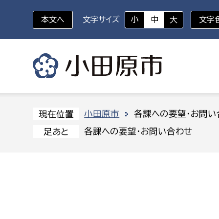
本文へ
文字サイズ
小
中
大
文字
いざというときに
対象者を選択
組織から探す
小田原市
各課への要望・お問い
現在位置
各課への要望・お問い合わせ
足あと
部に属さない室
企画部
新生児・乳幼児
休日救急外来
防
秘書室
企画政
幼稚園児・保育園児
広報広聴室
財政課
コンプライアンス推進室
資産マ
小・中学生
デジタ