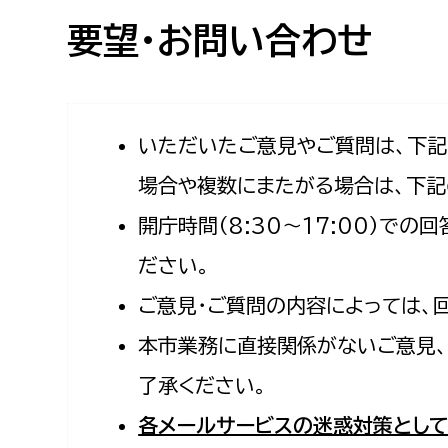
高校生・大学生など
要望・お問い合わせ
若者
妊産婦
市民部
防災部
いただいたご意見やご質問は、下
場合や複数にまたがる場合は、下記
地域政策課
防災対
高齢者
開庁時間（8:30〜17:00）で
地域安全課
障がい者
人権・男女共同参画課
ださい。
戸籍住民課
ご意見・ご質問の内容によっては、
傷病者
本市業務に直接関係がないご意見、
事業者
了承ください。
福祉健康部
子ども
各メールサービスの迷惑対策として
労働者