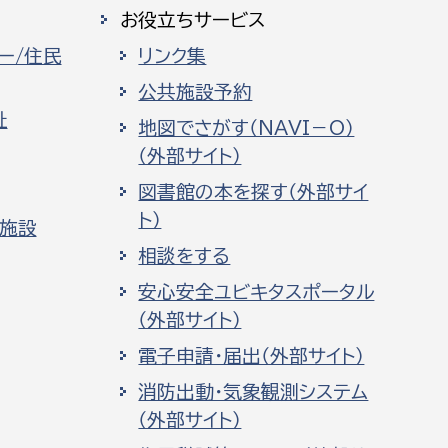
お役立ちサービス
ー/住民
リンク集
公共施設予約
祉
地図でさがす（NAVI－O）
（外部サイト）
図書館の本を探す（外部サイ
ト）
化施設
相談をする
安心安全ユビキタスポータル
（外部サイト）
電子申請・届出（外部サイト）
消防出動・気象観測システム
（外部サイト）