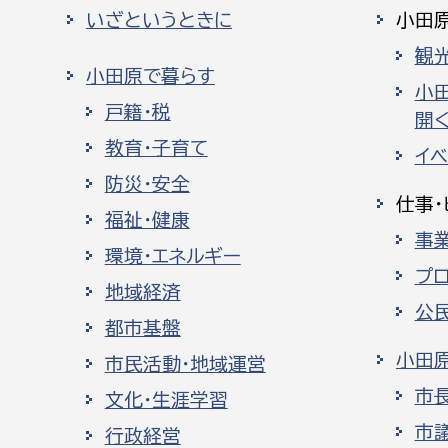
いざというときに
小田
観
小田原で暮らす
小
戸籍・税
開く
教育・子育て
イ
防災・安全
仕事・
福祉・健康
事
環境・エネルギー
プ
地域経済
公
都市基盤
小田
市民活動・地域運営
市
文化・生涯学習
市
行政経営