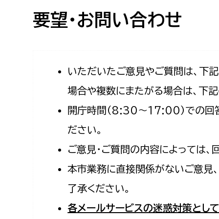
高校生・大学生など
要望・お問い合わせ
若者
妊産婦
市民部
防災部
いただいたご意見やご質問は、下
場合や複数にまたがる場合は、下記
地域政策課
防災対
高齢者
開庁時間（8:30〜17:00）で
地域安全課
障がい者
人権・男女共同参画課
ださい。
戸籍住民課
ご意見・ご質問の内容によっては、
傷病者
本市業務に直接関係がないご意見、
事業者
了承ください。
福祉健康部
子ども
各メールサービスの迷惑対策として
労働者