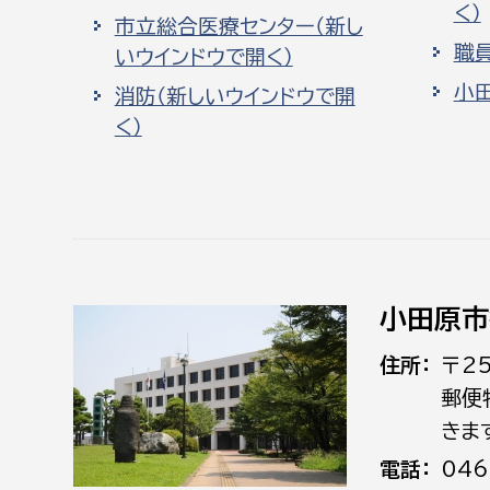
く）
市立総合医療センター（新し
職
いウインドウで開く）
小
消防（新しいウインドウで開
く）
小田原市
住所
〒2
郵便
きま
電話
046