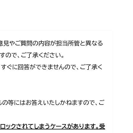
相談をしたい
支払いをしたい
働きたい
環境部
意見やご質問の内容が担当所管と異なる
すので、ご了承ください。
環境政策課
遊びたい
合、すぐに回答ができませんので、ご了承く
ゼロカーボン推進課
小田原のことを知りたい
環境保護課
環境事業センター
イベント・講座などに参加したい
もの等にはお答えいたしかねますので、ご
務所
まちづくりに関わりたい
都市部
ロックされてしまうケースがあります。受