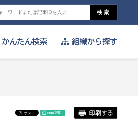
かんたん
検索
組織から
探す
目的を選択
公営事業部
支援や給付を受けたい
消防
事業課
届け出や申請をしたい
印刷する
証明書がほしい