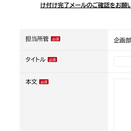
け付け完了メールのご確認をお願い
福祉政策課
子ども
求職者
生活援護課
子ども
高齢介護課
保育課
外国人
障がい福祉課
担当所管
企画部
保険課
ペット
健康づくり課
タイトル
建設部
会計管
本文
建設政策課
出納室
国県事業推進課
土木管理課
道水路整備課
みどり公園課