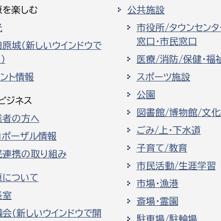
原を楽しむ
公共施設
光
市役所/タウンセンタ
窓口・市民窓口
田原城（新しいウインドウで
）
医療/消防/保健・福
ベント情報
スポーツ施設
公園
ビジネス
図書館/博物館/文
業者の方へ
ごみ/上・下水道
ロポーザル情報
子育て/教育
民連携の取り組み
市民活動/生涯学習
原について
市場・漁港
長室
斎場・霊園
議会（新しいウインドウで開
駐車場/駐輪場