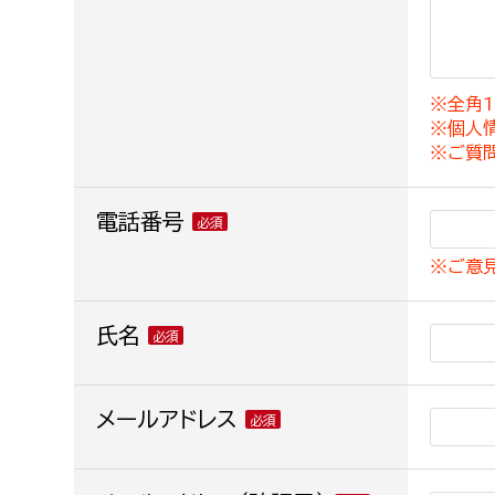
建築課
※全角1
※個人
上下水道局
教育部
※ご質
経営総務課
教育総
電話番号
給排水業務課
保健給
※ご意
水道整備課
教育指
下水道整備課
氏名
浄水管理課
農業委員会事務局
メールアドレス
議会局
農業委員会事務局
議会総