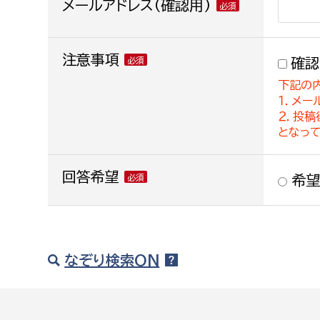
メールアドレス(確認用)
注意事項
確認
下記の
１．メー
２．投
となっ
回答希望
希望
なぞり検索ON