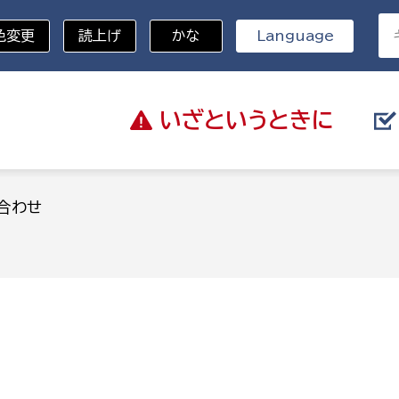
色変更
読上げ
かな
Language
いざと
いうときに
分野を選択
合わせ
総務部
戸籍
災・ハザードマップ
避難場所
策課
総務課
税
職員課
ネジメント課
財産管理課
教育・子育て
ル推進課
契約検査課