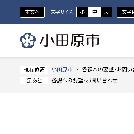
本文へ
文字サイズ
小
中
大
文字
いざというときに
対象者を選択
組織から探す
小田原市
各課への要望・お問い
現在位置
各課への要望・お問い合わせ
足あと
部に属さない室
企画部
新生児・乳幼児
休日救急外来
防
秘書室
企画政
幼稚園児・保育園児
広報広聴室
財政課
コンプライアンス推進室
資産マ
小・中学生
デジタ