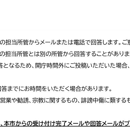
防災・安全
市税総務課
市民税課
福祉・健康
資産税課
環境・エネルギー
文化部
記の担当所管からメールまたは電話で回答します。ご
の担当所管とは別の所管から回答することがありま
策課
文化政策課
地域経済
の回答となるため、開庁時間外にご投稿いただいた場
生涯学習課
都市基盤
文化財課
図書館
回答までにお時間をいただく場合があります。
文化・生涯学習
スポーツ課
営業や勧誘、宗教に関するもの、誹謗中傷に類する
小田原城総合管理事
市民活動・地域づくり
若者部
経済部
、本市からの受け付け完了メールや回答メールがブ
行政経営