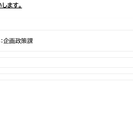
します。
政策課
産業政策課
観光
若者支援課
観光課
農政課
消防
水産海浜課
：企画政策課
病院
市議会
理者
市立総合医療センタ
患者サポートセンター
病院管理局：経営管理
病院管理局：施設用度
病院管理局：医事課