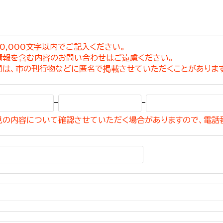
0,000文字以内でご記入ください。
情報を含む内容のお問い合わせはご遠慮ください。
選挙管理委員会事務
問は、市の刊行物などに匿名で掲載させていただくことがありま
務課
選挙管理委員会事務
-
-
食課
見の内容について確認させていただく場合がありますので、電話
導課
務課