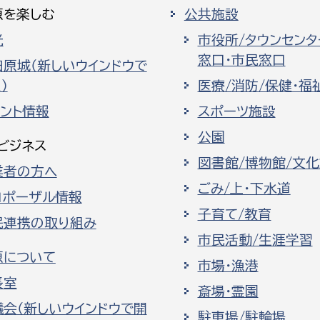
原を楽しむ
公共施設
光
市役所/タウンセンタ
窓口・市民窓口
田原城（新しいウインドウで
）
医療/消防/保健・福
ベント情報
スポーツ施設
公園
ビジネス
図書館/博物館/文
業者の方へ
ごみ/上・下水道
ロポーザル情報
子育て/教育
民連携の取り組み
市民活動/生涯学習
原について
市場・漁港
長室
斎場・霊園
議会（新しいウインドウで開
駐車場/駐輪場