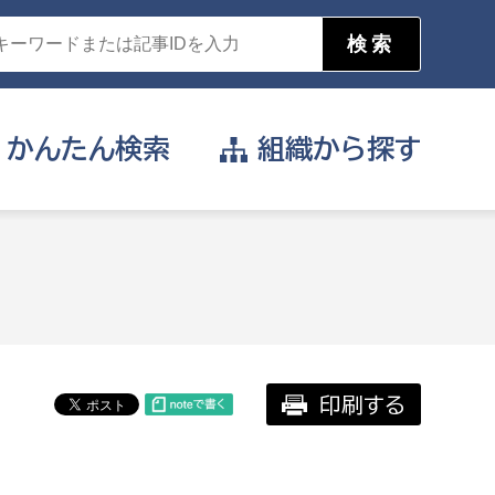
かんたん
検索
組織から
探す
目的を選択
公営事業部
支援や給付を受けたい
消防
事業課
届け出や申請をしたい
印刷する
証明書がほしい