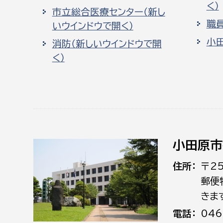
く）
市立総合医療センター（新し
職
いウインドウで開く）
小
消防（新しいウインドウで開
く）
小田原市
住所
〒2
郵便
きま
電話
046