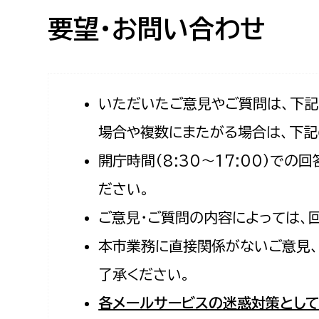
高校生・大学生など
要望・お問い合わせ
若者
妊産婦
市民部
防災部
いただいたご意見やご質問は、下
場合や複数にまたがる場合は、下記
地域政策課
防災対
高齢者
開庁時間（8:30〜17:00）で
地域安全課
障がい者
人権・男女共同参画課
ださい。
戸籍住民課
ご意見・ご質問の内容によっては、
傷病者
本市業務に直接関係がないご意見、
事業者
了承ください。
福祉健康部
子ども
各メールサービスの迷惑対策として
労働者