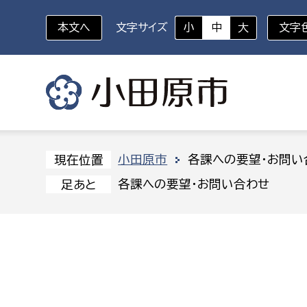
本文へ
文字サイズ
小
中
大
文字
いざというときに
対象者を選択
組織から探す
小田原市
各課への要望・お問い
現在位置
各課への要望・お問い合わせ
足あと
部に属さない室
企画部
新生児・乳幼児
休日救急外来
防
秘書室
企画政
幼稚園児・保育園児
広報広聴室
財政課
コンプライアンス推進室
資産マ
小・中学生
デジタ