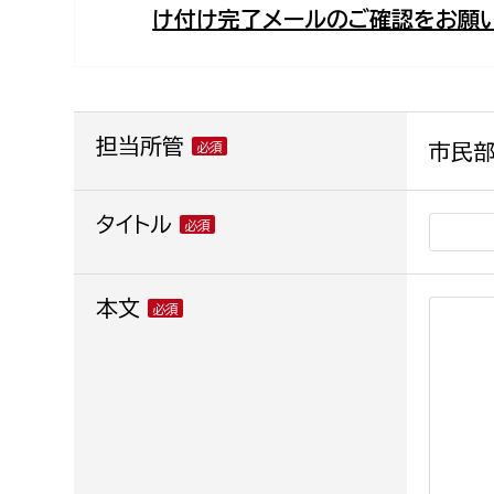
け付け完了メールのご確認をお願い
福祉政策課
子ども
求職者
生活援護課
子ども
高齢介護課
保育課
外国人
障がい福祉課
担当所管
市民部
保険課
ペット
健康づくり課
タイトル
建設部
会計管
本文
建設政策課
出納室
国県事業推進課
土木管理課
道水路整備課
みどり公園課