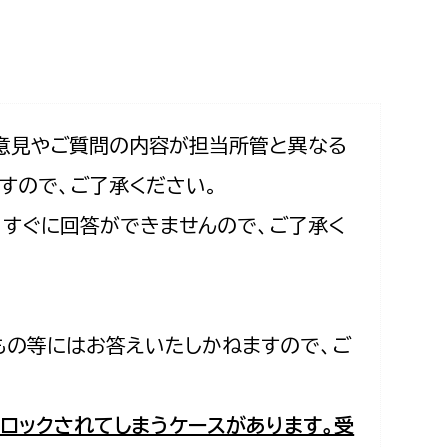
相談をしたい
支払いをしたい
働きたい
環境部
意見やご質問の内容が担当所管と異なる
すので、ご了承ください。
環境政策課
遊びたい
合、すぐに回答ができませんので、ご了承く
ゼロカーボン推進課
小田原のことを知りたい
環境保護課
環境事業センター
イベント・講座などに参加したい
もの等にはお答えいたしかねますので、ご
務所
まちづくりに関わりたい
都市部
ロックされてしまうケースがあります。受