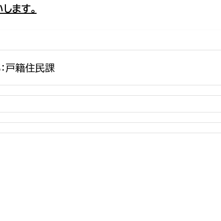
します。
政策課
産業政策課
観光
若者支援課
観光課
農政課
消防
水産海浜課
：戸籍住民課
病院
市議会
理者
市立総合医療センタ
患者サポートセンター
病院管理局：経営管理
病院管理局：施設用度
病院管理局：医事課