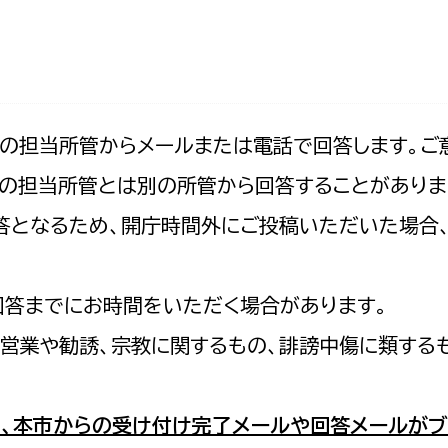
防災・安全
市税総務課
市民税課
福祉・健康
資産税課
環境・エネルギー
文化部
記の担当所管からメールまたは電話で回答します。ご
の担当所管とは別の所管から回答することがありま
策課
文化政策課
地域経済
の回答となるため、開庁時間外にご投稿いただいた場
生涯学習課
都市基盤
文化財課
図書館
回答までにお時間をいただく場合があります。
文化・生涯学習
スポーツ課
営業や勧誘、宗教に関するもの、誹謗中傷に類する
小田原城総合管理事
市民活動・地域づくり
若者部
経済部
、本市からの受け付け完了メールや回答メールがブ
行政経営