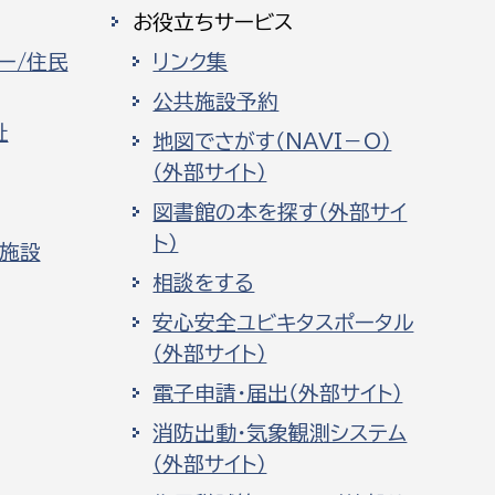
お役立ちサービス
ー/住民
リンク集
公共施設予約
祉
地図でさがす（NAVI－O）
（外部サイト）
図書館の本を探す（外部サイ
ト）
化施設
相談をする
安心安全ユビキタスポータル
（外部サイト）
電子申請・届出（外部サイト）
消防出動・気象観測システム
（外部サイト）