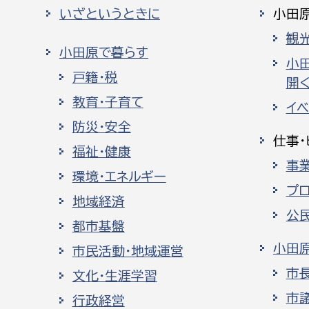
いざというときに
小田
観
小田原で暮らす
小
戸籍・税
開く
教育・子育て
イ
防災・安全
仕事・
福祉・健康
事
環境・エネルギー
プ
地域経済
公
都市基盤
小田
市民活動・地域運営
市
文化・生涯学習
市
行政経営