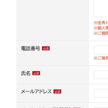
建築課
※全角1
※個人
上下水道局
教育部
※ご質
経営総務課
教育総
電話番号
給排水業務課
保健給
※ご意
水道整備課
教育指
下水道整備課
氏名
浄水管理課
農業委員会事務局
メールアドレス
議会局
農業委員会事務局
議会総