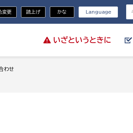
色変更
読上げ
かな
Language
いざと
いうときに
分野を選択
合わせ
総務部
戸籍
災・ハザードマップ
避難場所
策課
総務課
税
職員課
ネジメント課
財産管理課
教育・子育て
ル推進課
契約検査課