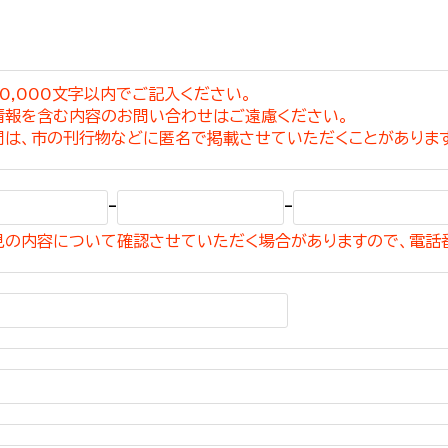
0,000文字以内でご記入ください。
情報を含む内容のお問い合わせはご遠慮ください。
選挙管理委員会事務
問は、市の刊行物などに匿名で掲載させていただくことがありま
務課
選挙管理委員会事務
-
-
食課
見の内容について確認させていただく場合がありますので、電話
導課
務課