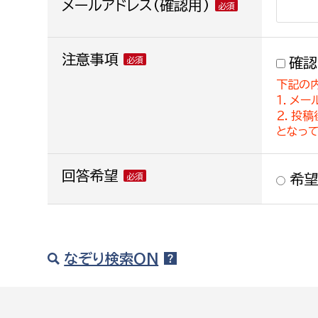
メールアドレス(確認用)
注意事項
確認
下記の
１．メー
２．投
となっ
回答希望
希望
なぞり検索ON