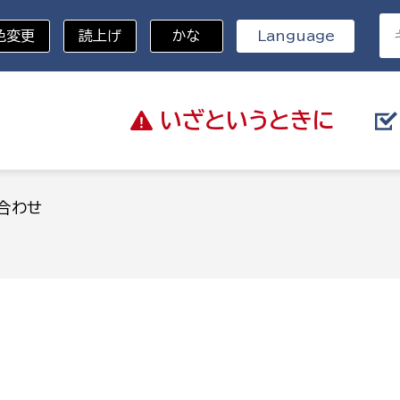
色変更
読上げ
かな
Language
いざと
いうときに
分野を選択
合わせ
総務部
戸籍
災・ハザードマップ
避難場所
策課
総務課
税
職員課
ネジメント課
財産管理課
教育・子育て
ル推進課
契約検査課