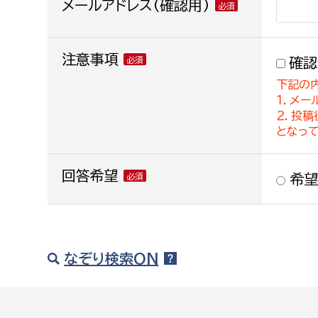
メールアドレス(確認用)
注意事項
確認
下記の
１．メー
２．投
となっ
回答希望
希望
なぞり検索ON