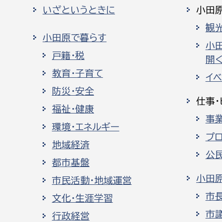
いざというときに
小田
観
小田原で暮らす
小
戸籍・税
開く
教育・子育て
イ
防災・安全
仕事・
福祉・健康
事
環境・エネルギー
プ
地域経済
公
都市基盤
小田
市民活動・地域運営
市
文化・生涯学習
市
行政経営