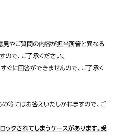
相談をしたい
支払いをしたい
働きたい
環境部
意見やご質問の内容が担当所管と異なる
すので、ご了承ください。
環境政策課
遊びたい
合、すぐに回答ができませんので、ご了承く
ゼロカーボン推進課
小田原のことを知りたい
環境保護課
環境事業センター
イベント・講座などに参加したい
もの等にはお答えいたしかねますので、ご
務所
まちづくりに関わりたい
都市部
ロックされてしまうケースがあります。受