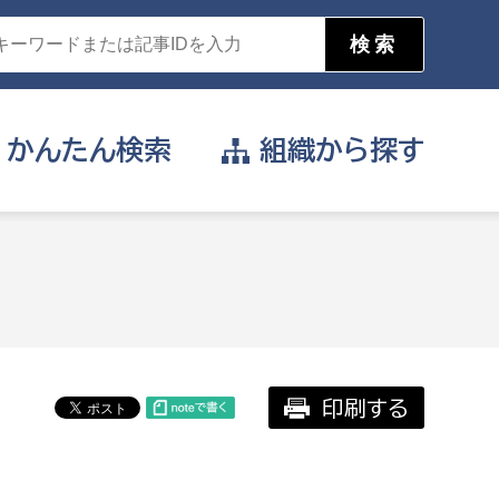
かんたん
検索
組織から
探す
目的を選択
公営事業部
支援や給付を受けたい
消防
事業課
届け出や申請をしたい
印刷する
証明書がほしい