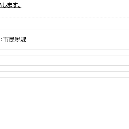
します。
政策課
産業政策課
観光
若者支援課
観光課
農政課
消防
水産海浜課
：市民税課
病院
市議会
理者
市立総合医療センタ
患者サポートセンター
病院管理局：経営管理
病院管理局：施設用度
病院管理局：医事課