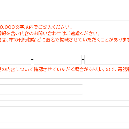
0,000文字以内でご記入ください。
情報を含む内容のお問い合わせはご遠慮ください。
選挙管理委員会事務
問は、市の刊行物などに匿名で掲載させていただくことがありま
務課
選挙管理委員会事務
-
-
食課
見の内容について確認させていただく場合がありますので、電話
導課
務課