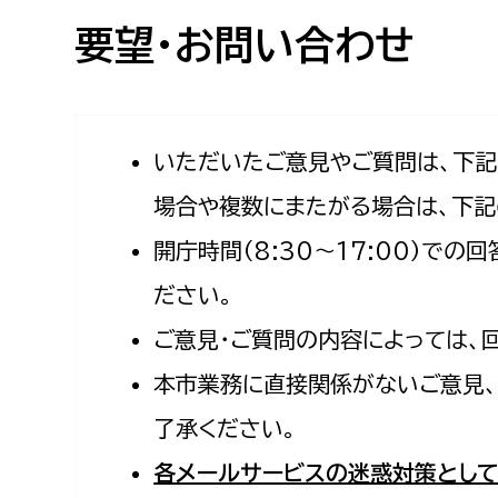
高校生・大学生など
要望・お問い合わせ
若者
妊産婦
市民部
防災部
いただいたご意見やご質問は、下
場合や複数にまたがる場合は、下記
地域政策課
防災対
高齢者
開庁時間（8:30〜17:00）で
地域安全課
障がい者
人権・男女共同参画課
ださい。
戸籍住民課
ご意見・ご質問の内容によっては、
傷病者
本市業務に直接関係がないご意見、
事業者
了承ください。
福祉健康部
子ども
各メールサービスの迷惑対策として
労働者