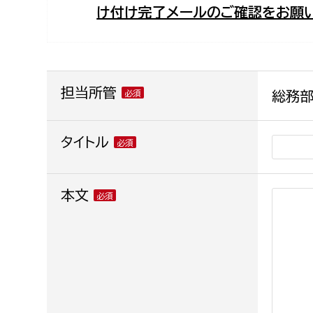
け付け完了メールのご確認をお願い
福祉政策課
子ども
求職者
生活援護課
子ども
高齢介護課
保育課
外国人
障がい福祉課
担当所管
総務部
保険課
ペット
健康づくり課
タイトル
建設部
会計管
本文
建設政策課
出納室
国県事業推進課
土木管理課
道水路整備課
みどり公園課