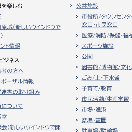
原を楽しむ
公共施設
光
市役所/タウンセンタ
窓口・市民窓口
田原城（新しいウインドウで
）
医療/消防/保健・福
ベント情報
スポーツ施設
公園
ビジネス
図書館/博物館/文
業者の方へ
ごみ/上・下水道
ロポーザル情報
子育て/教育
民連携の取り組み
市民活動/生涯学習
原について
市場・漁港
長室
斎場・霊園
議会（新しいウインドウで開
駐車場/駐輪場