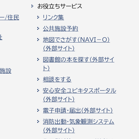
お役立ちサービス
ー/住民
リンク集
公共施設予約
祉
地図でさがす（NAVI－O）
（外部サイト）
図書館の本を探す（外部サイ
ト）
化施設
相談をする
安心安全ユビキタスポータル
（外部サイト）
電子申請・届出（外部サイト）
消防出動・気象観測システム
（外部サイト）