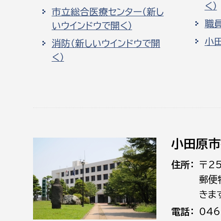
く）
市立総合医療センター（新し
職
いウインドウで開く）
小
消防（新しいウインドウで開
く）
小田原市
住所
〒2
郵便
きま
電話
046