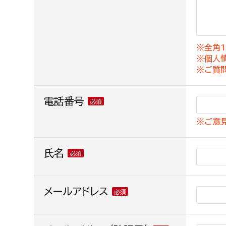
建築課
※全角1
※個人
上下水道局
教育部
※ご質
経営総務課
教育総
電話番号
給排水業務課
保健給
※ご意
水道整備課
教育指
下水道整備課
氏名
浄水管理課
農業委員会事務局
メールアドレス
議会局
農業委員会事務局
議会総