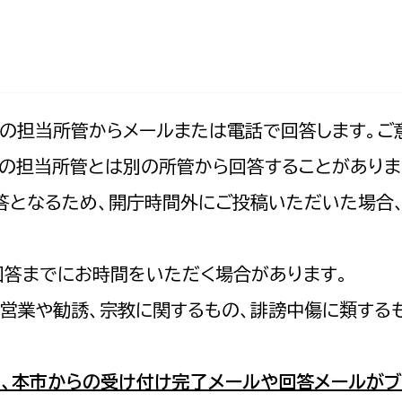
防災・安全
市税総務課
市民税課
福祉・健康
資産税課
環境・エネルギー
文化部
記の担当所管からメールまたは電話で回答します。ご
の担当所管とは別の所管から回答することがありま
策課
文化政策課
地域経済
の回答となるため、開庁時間外にご投稿いただいた場
生涯学習課
都市基盤
文化財課
図書館
回答までにお時間をいただく場合があります。
文化・生涯学習
スポーツ課
営業や勧誘、宗教に関するもの、誹謗中傷に類する
小田原城総合管理事
市民活動・地域づくり
若者部
経済部
、本市からの受け付け完了メールや回答メールがブ
行政経営