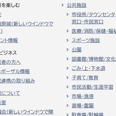
原を楽しむ
公共施設
光
市役所/タウンセンタ
窓口・市民窓口
田原城（新しいウインドウで
）
医療/消防/保健・福
ベント情報
スポーツ施設
公園
ビジネス
図書館/博物館/文
業者の方へ
ごみ/上・下水道
ロポーザル情報
子育て/教育
民連携の取り組み
市民活動/生涯学習
原について
市場・漁港
長室
斎場・霊園
議会（新しいウインドウで開
駐車場/駐輪場