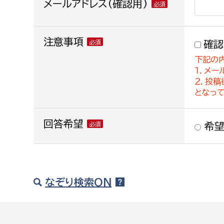
メールアドレス(確認用)
注意事項
確認
下記の
１．メー
２．投
となっ
回答希望
希望
なぞり検索ON