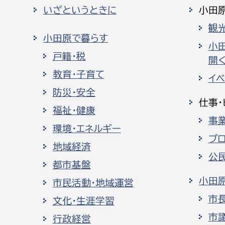
いざというときに
小田
観
小田原で暮らす
小
戸籍・税
開く
教育・子育て
イ
防災・安全
仕事・
福祉・健康
事
環境・エネルギー
プ
地域経済
公
都市基盤
小田
市民活動・地域運営
市
文化・生涯学習
市
行政経営