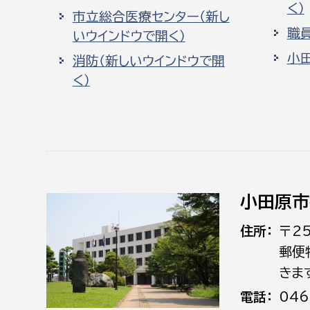
く）
市立総合医療センター（新し
職
いウインドウで開く）
小
消防（新しいウインドウで開
く）
小田原市
住所
〒2
郵便
きま
電話
046