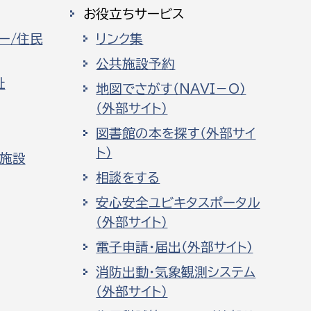
お役立ちサービス
ー/住民
リンク集
公共施設予約
祉
地図でさがす（NAVI－O）
（外部サイト）
図書館の本を探す（外部サイ
ト）
化施設
相談をする
安心安全ユビキタスポータル
（外部サイト）
電子申請・届出（外部サイト）
消防出動・気象観測システム
（外部サイト）