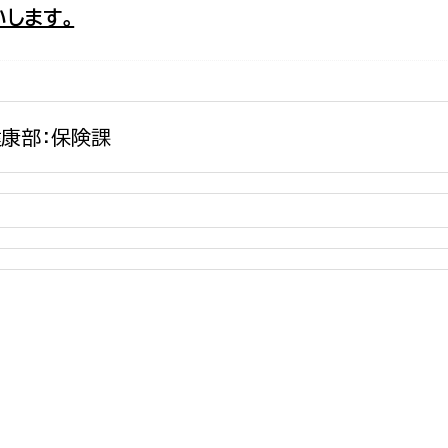
します。
政策課
産業政策課
観光
若者支援課
観光課
農政課
消防
水産海浜課
康部：保険課
病院
市議会
理者
市立総合医療センタ
患者サポートセンター
病院管理局：経営管理
病院管理局：施設用度
病院管理局：医事課