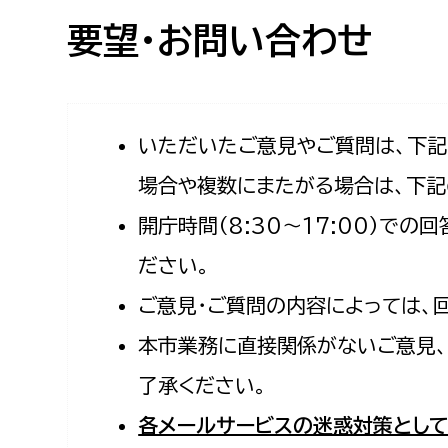
高校生・大学生など
要望・お問い合わせ
若者
妊産婦
市民部
防災部
いただいたご意見やご質問は、下
場合や複数にまたがる場合は、下記
地域政策課
防災対
高齢者
開庁時間（8:30〜17:00）で
地域安全課
障がい者
人権・男女共同参画課
ださい。
戸籍住民課
ご意見・ご質問の内容によっては、
傷病者
本市業務に直接関係がないご意見、
事業者
了承ください。
福祉健康部
子ども
各メールサービスの迷惑対策として
労働者