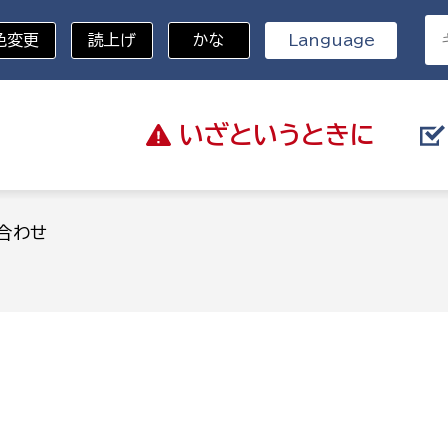
色変更
読上げ
かな
Language
いざと
いうときに
分野を選択
合わせ
総務部
戸籍
災・ハザードマップ
避難場所
策課
総務課
税
職員課
ネジメント課
財産管理課
教育・子育て
ル推進課
契約検査課