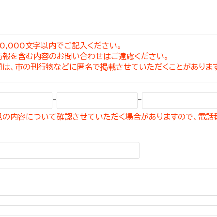
0,000文字以内でご記入ください。
情報を含む内容のお問い合わせはご遠慮ください。
選挙管理委員会事務
問は、市の刊行物などに匿名で掲載させていただくことがありま
務課
選挙管理委員会事務
-
-
食課
見の内容について確認させていただく場合がありますので、電話
導課
務課