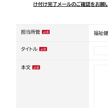
け付け完了メールのご確認をお願い
福祉政策課
子ども
求職者
生活援護課
子ども
高齢介護課
保育課
外国人
障がい福祉課
担当所管
福祉健
保険課
ペット
健康づくり課
タイトル
建設部
会計管
本文
建設政策課
出納室
国県事業推進課
土木管理課
道水路整備課
みどり公園課