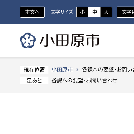
本文へ
文字サイズ
小
中
大
文字
いざというときに
対象者を選択
組織から探す
小田原市
各課への要望・お問い
現在位置
各課への要望・お問い合わせ
足あと
部に属さない室
企画部
新生児・乳幼児
休日救急外来
防
秘書室
企画政
幼稚園児・保育園児
広報広聴室
財政課
コンプライアンス推進室
資産マ
小・中学生
デジタ