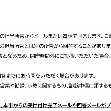
防災・安全
市税総務課
市民税課
福祉・健康
資産税課
環境・エネルギー
文化部
記の担当所管からメールまたは電話で回答します。ご
の担当所管とは別の所管から回答することがありま
策課
文化政策課
地域経済
の回答となるため、開庁時間外にご投稿いただいた場
生涯学習課
都市基盤
文化財課
図書館
回答までにお時間をいただく場合があります。
文化・生涯学習
スポーツ課
営業や勧誘、宗教に関するもの、誹謗中傷に類する
小田原城総合管理事
市民活動・地域づくり
若者部
経済部
、本市からの受け付け完了メールや回答メールがブ
行政経営