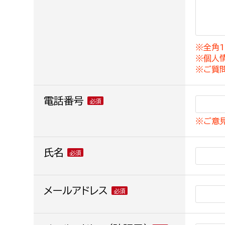
建築課
※全角1
※個人
上下水道局
教育部
※ご質
経営総務課
教育総
電話番号
給排水業務課
保健給
※ご意
水道整備課
教育指
下水道整備課
氏名
浄水管理課
農業委員会事務局
メールアドレス
議会局
農業委員会事務局
議会総