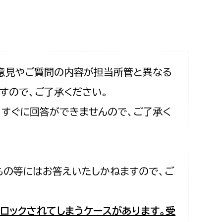
相談をしたい
支払いをしたい
働きたい
環境部
意見やご質問の内容が担当所管と異なる
すので、ご了承ください。
環境政策課
遊びたい
合、すぐに回答ができませんので、ご了承く
ゼロカーボン推進課
小田原のことを知りたい
環境保護課
環境事業センター
イベント・講座などに参加したい
もの等にはお答えいたしかねますので、ご
務所
まちづくりに関わりたい
都市部
ロックされてしまうケースがあります。受