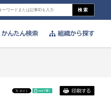
かんたん
検索
組織から
探す
目的を選択
公営事業部
支援や給付を受けたい
消防
事業課
届け出や申請をしたい
印刷する
証明書がほしい