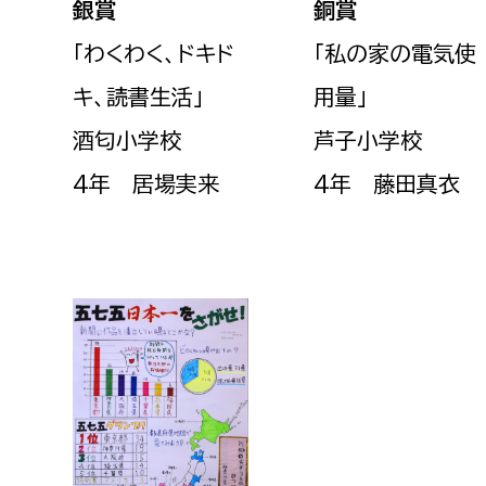
銀賞
銅賞
「わくわく、ドキド
「私の家の電気使
キ、読書生活
」
用量
」
酒匂小学校
芦子小学校
4年 居場実来
4年 藤田真衣