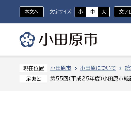
本文へ
文字サイズ
小
中
大
文字
いざというときに
対象者を選択
組織から探す
小田原市
小田原について
統
現在位置
第55回(平成25年度)小田原市
足あと
部に属さない室
企画部
新生児・乳幼児
休日救急外来
防
秘書室
企画政
幼稚園児・保育園児
広報広聴室
財政課
コンプライアンス推進室
資産マ
小・中学生
デジタ