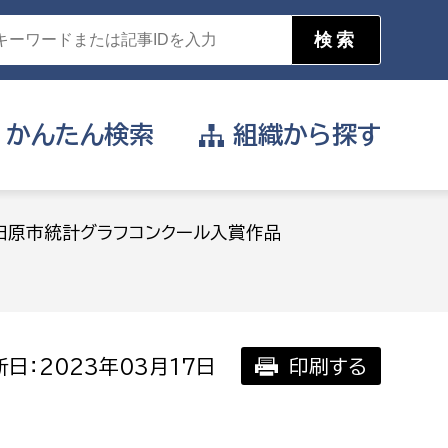
かんたん
検索
組織から
探す
目的を選択
小田原市統計グラフコンクール入賞作品
公営事業部
支援や給付を受けたい
消防
事業課
届け出や申請をしたい
日：2023年03月17日
印刷する
証明書がほしい