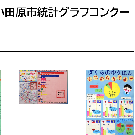
防災・安全
市税総務課
）小田原市統計グラフコンクー
市民税課
福祉・健康
資産税課
環境・エネルギー
文化部
策課
文化政策課
地域経済
生涯学習課
都市基盤
文化財課
図書館
文化・生涯学習
スポーツ課
小田原城総合管理事
市民活動・地域づくり
若者部
経済部
行政経営