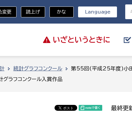
色変更
読上げ
かな
Language
いざと
いうときに
分野を選択
計
統計グラフコンクール
第55回(平成25年度)
統計グラフコンクール入賞作品
総務部
戸籍
災・ハザードマップ
避難場所
策課
総務課
税
職員課
最終更新
ネジメント課
財産管理課
教育・子育て
ル推進課
契約検査課