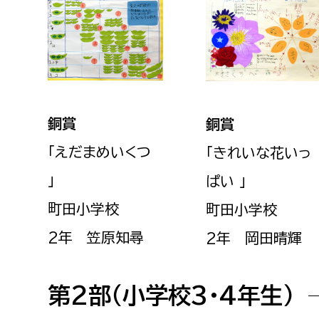
建築課
上下水道局
教育部
銅賞
銅賞
経営総務課
教育総
「えだまめいくつ
「きれいな花いっ
給排水業務課
保健給
」
ぱい 」
水道整備課
教育指
町田小学校
町田小学校
下水道整備課
浄水管理課
2年 笠原知尋
2年 岡田晴輝
農業委員会事務局
議会局
第2部（小学校3・4年生）
農業委員会事務局
議会総