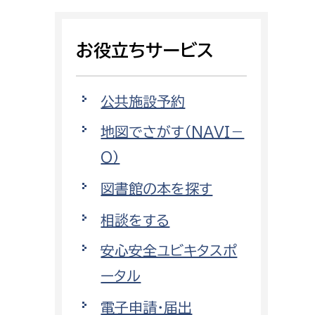
相談をしたい
お役立ちサービス
支払いをしたい
働きたい
環境部
公共施設予約
地図でさがす（NAVI－
環境政策課
遊びたい
O）
ゼロカーボン推進課
小田原のことを知りたい
環境保護課
図書館の本を探す
環境事業センター
相談をする
イベント・講座などに参加したい
安心安全ユビキタスポ
務所
まちづくりに関わりたい
ータル
都市部
電子申請・届出