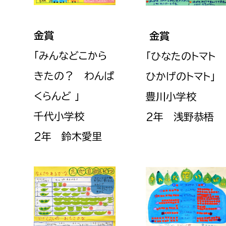
福祉政策課
子ども
求職者
生活援護課
子ども
金賞
金賞
高齢介護課
保育課
外国人
「みんなどこから
「ひなたのトマト
障がい福祉課
きたの？ わんぱ
ひかげのトマト
」
保険課
ペット
くらんど 」
豊川小学校
健康づくり課
千代小学校
2年 浅野恭梧
建設部
会計管
2年 鈴木愛里
建設政策課
出納室
国県事業推進課
土木管理課
道水路整備課
みどり公園課