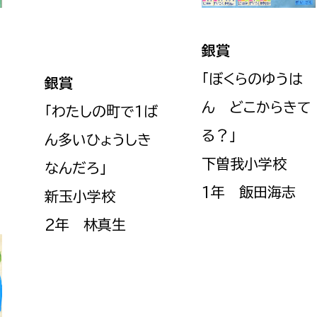
政策課
産業政策課
観光
若者支援課
観光課
銀賞
農政課
消防
「ぼくらのゆうは
銀賞
水産海浜課
ん どこからきて
「わたしの町で１ば
病院
る？
」
ん多いひょうしき
市議会
下曽我小学校
なんだろ
」
理者
市立総合医療センタ
1年 飯田海志
新玉小学校
患者サポートセンター
2年 林真生
病院管理局：経営管理
病院管理局：施設用度
病院管理局：医事課