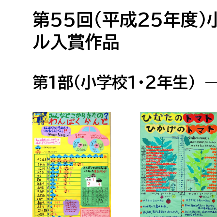
高校生・大学生など
第55回（平成25年度
ル入賞作品
若者
妊産婦
市民部
防災部
第1部（小学校1・2年生）
地域政策課
防災対
高齢者
地域安全課
障がい者
人権・男女共同参画課
戸籍住民課
傷病者
事業者
福祉健康部
子ども
労働者