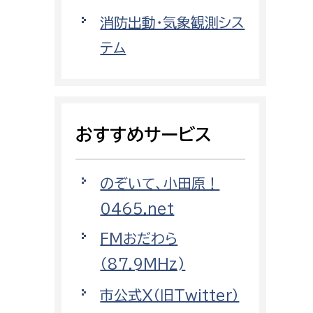
都市政策課
消防出動・気象観測シス
都市計画課
テム
地域交通課
建築指導課
開発審査課
おすすめサービス
ー
消防
のぞいて、小田原！
消防総務課
0465.net
課
予防課
FMおだわら
課
警防計画課
（87.9MHz)
救急課
市公式X（旧Twitter）
情報司令課