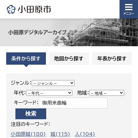
課
農業委員
会事務局
メニュー
条件から探す
地図から探す
年表から探す
ジャンル：
年代：
地域：
キーワード：
注目のキーワード：
小田原城(180)
城(115)
人(104)