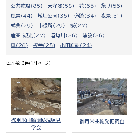
公共施設(85)
天守閣(58)
花(55)
祭り(55)
風景(44)
城址公園(36)
道路(34)
夜景(31)
式典(29)
市役所(29)
桜(27)
産業・観光(27)
酒匂川(26)
建設(26)
車(26)
校舎(25)
小田原駅(24)
ヒット数：3件(1/1ページ)
御用米曲輪遺跡現場見
御用米曲輪発掘調査
学会