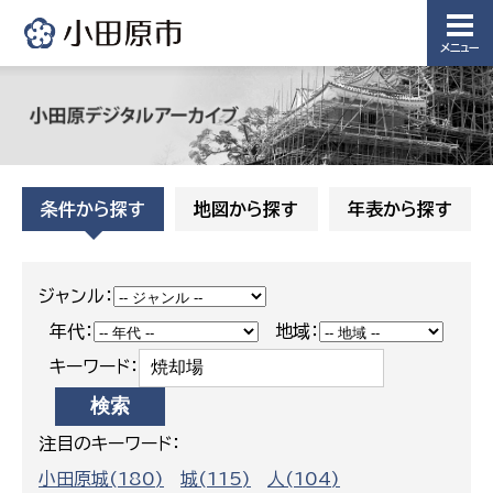
務局
議会総務
メニュー
課
農業委員
会事務局
条件から探す
地図から探す
年表から探す
ジャンル：
年代：
地域：
キーワード：
注目のキーワード：
小田原城(180)
城(115)
人(104)