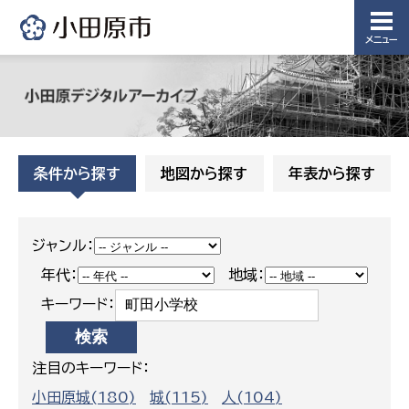
課
下水道整
メニュー
備課
浄水管理
課
農業委
議会局
員会事
条件から探す
地図から探す
年表から探す
務局
議会総務
課
農業委員
会事務局
ジャンル：
年代：
地域：
キーワード：
注目のキーワード：
小田原城(180)
城(115)
人(104)