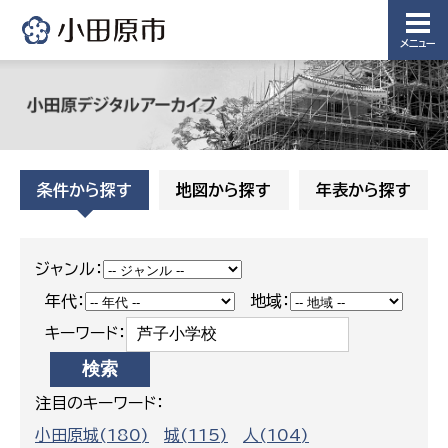
課
下水道整
メニュー
備課
浄水管理
課
農業委
議会局
員会事
条件から探す
地図から探す
年表から探す
務局
議会総務
課
農業委員
会事務局
ジャンル：
年代：
地域：
キーワード：
注目のキーワード：
小田原城(180)
城(115)
人(104)