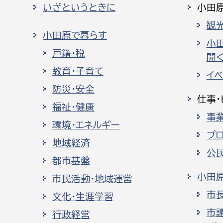
いざというときに
小田
観
小田原で暮らす
小
戸籍・税
開く
教育・子育て
イ
防災・安全
仕事・
福祉・健康
事
環境・エネルギー
プ
地域経済
公
都市基盤
小田
市民活動・地域運営
市
文化・生涯学習
市
行政経営