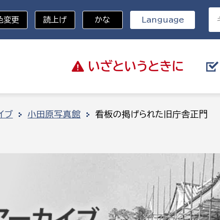
色変更
読上げ
かな
Language
いざと
いうときに
分野を選択
イブ
小田原写真館
看板の掲げられた旧庁舎正門
総務部
戸籍
災・ハザードマップ
避難場所
策課
総務課
税
職員課
ネジメント課
財産管理課
教育・子育て
ル推進課
契約検査課