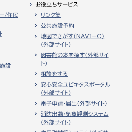
お役立ちサービス
ー/住民
リンク集
公共施設予約
祉
地図でさがす（NAVI－O）
（外部サイト）
図書館の本を探す（外部サイ
ト）
化施設
相談をする
安心安全ユビキタスポータル
（外部サイト）
電子申請・届出（外部サイト）
消防出動・気象観測システム
（外部サイト）