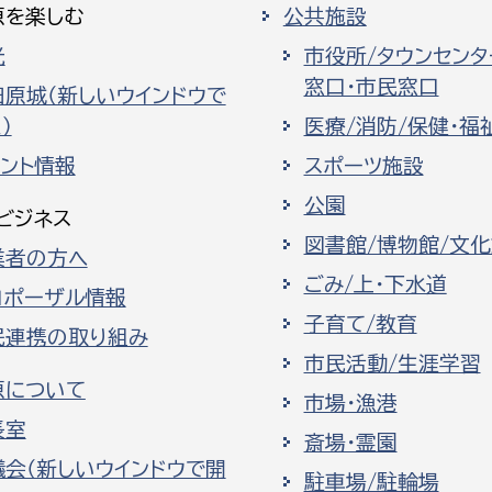
原を楽しむ
公共施設
光
市役所/タウンセンタ
窓口・市民窓口
田原城（新しいウインドウで
）
医療/消防/保健・福
ベント情報
スポーツ施設
公園
ビジネス
図書館/博物館/文
業者の方へ
ごみ/上・下水道
ロポーザル情報
子育て/教育
民連携の取り組み
市民活動/生涯学習
原について
市場・漁港
長室
斎場・霊園
議会（新しいウインドウで開
駐車場/駐輪場