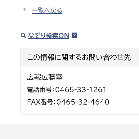
建築課
一覧へ戻る
なぞり検索ON
上下水道局
教育部
この情報に関するお問い合わせ先
経営総務課
教育総
給排水業務課
保健給
広報広聴室
水道整備課
教育指
電話番号：0465-33-1261
下水道整備課
FAX番号：0465-32-4640
浄水管理課
農業委員会事務局
議会局
農業委員会事務局
議会総