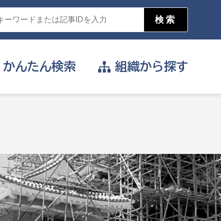
かんたん
検索
組織から
探す
目的を選択
公営事業部
支援や給付を受けたい
消防
事業課
届け出や申請をしたい
証明書がほしい