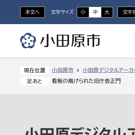
本文へ
文字サイズ
小
中
大
文字
いざというときに
対象者を選択
組織から探す
小田原市
小田原デジタルアーカ
現在位置
看板の掲げられた旧庁舎正門
足あと
部に属さない室
企画部
新生児・乳幼児
休日救急外来
防
秘書室
企画政
幼稚園児・保育園児
広報広聴室
財政課
コンプライアンス推進室
資産マ
小・中学生
デジタ