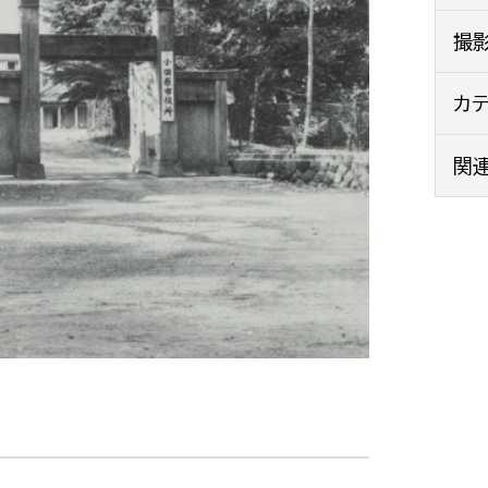
政策課
産業政策課
撮
観光
若者支援課
観光課
農政課
カ
消防
水産海浜課
関
病院
市議会
理者
市立総合医療センタ
患者サポートセンター
病院管理局：経営管理
病院管理局：施設用度
病院管理局：医事課