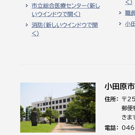
く）
市立総合医療センター（新し
職
いウインドウで開く）
小
消防（新しいウインドウで開
く）
小田原市
住所
〒2
郵便
きま
電話
046