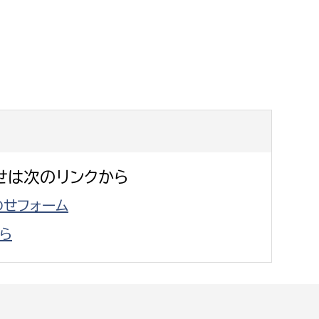
消防課
警防第1課
警防第2課
局
監査事務局
局
監査事務局
せは次のリンクから
せフォーム
ら