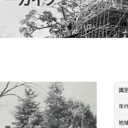
防災・安全
市税総務課
市民税課
福祉・健康
資産税課
環境・エネルギー
文化部
策課
文化政策課
地域経済
生涯学習課
都市基盤
文化財課
図書館
文化・生涯学習
識
スポーツ課
小田原城総合管理事
年
市民活動・地域づくり
若者部
経済部
地
行政経営