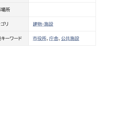
都市政策課
影場所
都市計画課
地域交通課
テゴリ
建物・施設
建築指導課
連キーワード
市役所
、
庁舎
、
公共施設
開発審査課
ー
消防
消防総務課
課
予防課
課
警防計画課
救急課
情報司令課