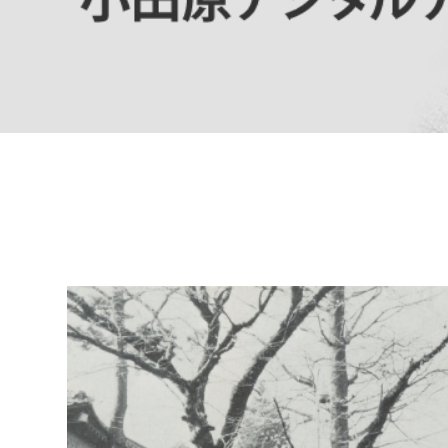
高校生・大学生など
若者
妊産婦
市民部
防災部
地域政策課
防災対
高齢者
地域安全課
障がい者
人権・男女共同参画課
戸籍住民課
傷病者
事業者
福祉健康部
子ども
労働者