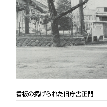
福祉政策課
子ども
求職者
生活援護課
子ども
高齢介護課
保育課
外国人
障がい福祉課
保険課
ペット
健康づくり課
建設部
会計管
建設政策課
出納室
国県事業推進課
土木管理課
看板の掲げられた旧庁舎正門
道水路整備課
みどり公園課