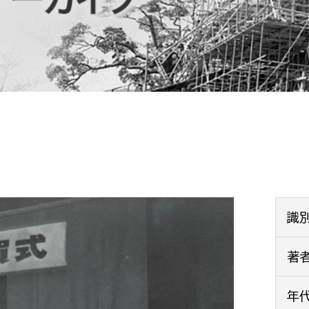
防災・安全
市税総務課
市民税課
福祉・健康
資産税課
環境・エネルギー
文化部
策課
文化政策課
地域経済
生涯学習課
都市基盤
文化財課
図書館
文化・生涯学習
識
スポーツ課
小田原城総合管理事
著
市民活動・地域づくり
若者部
経済部
年
行政経営