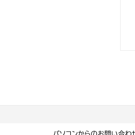
選挙管理委員会事務
務課
選挙管理委員会事務
食課
導課
務課
パソコンからのお問い合わ