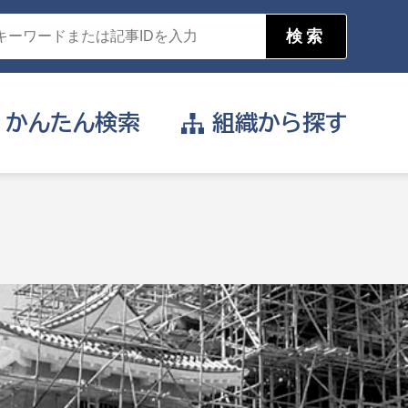
かんたん
検索
組織から
探す
目的を選択
公営事業部
支援や給付を受けたい
消防
事業課
届け出や申請をしたい
証明書がほしい