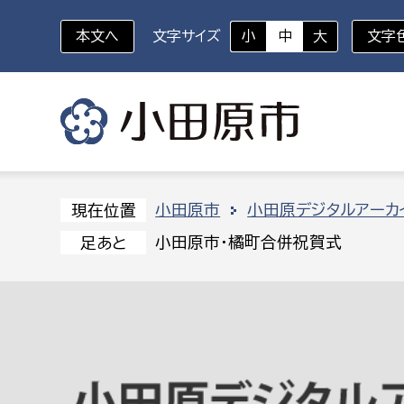
本文へ
文字サイズ
小
中
大
文字
いざというときに
対象者を選択
組織から探す
小田原市
小田原デジタルアーカ
現在位置
小田原市・橘町合併祝賀式
足あと
部に属さない室
企画部
新生児・乳幼児
休日救急外来
防
秘書室
企画政
幼稚園児・保育園児
広報広聴室
財政課
コンプライアンス推進室
資産マ
小・中学生
デジタ