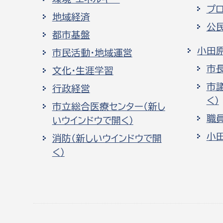
プ
地域経済
公
都市基盤
小田
市民活動・地域運営
市
文化・生涯学習
市
行政経営
く）
市立総合医療センター（新し
職
いウインドウで開く）
小
消防（新しいウインドウで開
く）