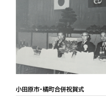
福祉政策課
子ども
求職者
生活援護課
子ども
高齢介護課
保育課
外国人
障がい福祉課
保険課
ペット
健康づくり課
建設部
会計管
建設政策課
出納室
国県事業推進課
土木管理課
小田原市・橘町合併祝賀式
道水路整備課
みどり公園課