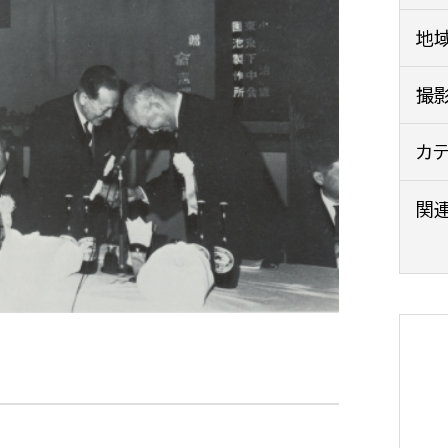
政策課
産業政策課
地
観光
若者支援課
観光課
農政課
撮
消防
水産海浜課
カ
病院
関
市議会
理者
市立総合医療センタ
患者サポートセンター
病院管理局：経営管理
病院管理局：施設用度
病院管理局：医事課