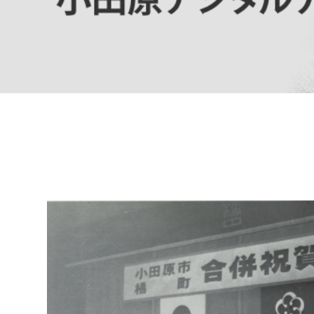
高校生・大学生など
若者
妊産婦
市民部
防災部
地域政策課
防災対
高齢者
地域安全課
障がい者
人権・男女共同参画課
戸籍住民課
傷病者
事業者
福祉健康部
子ども
労働者