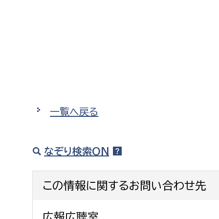
建築課
上下水道局
教育部
経営総務課
教育総
給排水業務課
保健給
一覧へ戻る
水道整備課
教育指
下水道整備課
なぞり検索ON
浄水管理課
この情報に関するお問い合わせ先
農業委員会事務局
議会局
農業委員会事務局
議会総
広報広聴室