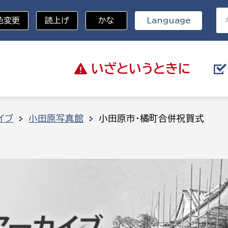
色変更
読上げ
かな
Language
いざと
いうときに
分野を選択
イブ
小田原写真館
小田原市・橘町合併祝賀式
総務部
戸籍
災・ハザードマップ
避難場所
策課
総務課
税
職員課
ネジメント課
財産管理課
教育・子育て
ル推進課
契約検査課