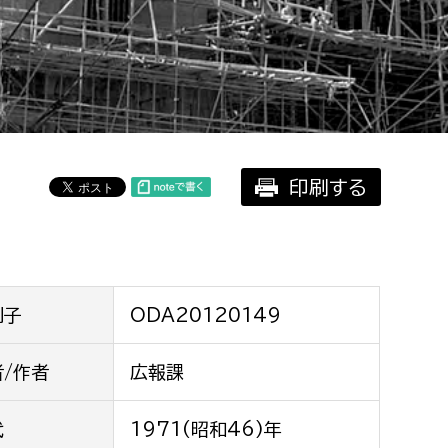
相談をしたい
支払いをしたい
働きたい
環境部
印刷する
環境政策課
遊びたい
ゼロカーボン推進課
小田原のことを知りたい
環境保護課
環境事業センター
イベント・講座などに参加したい
別子
ODA20120149
務所
者/作者
広報課
まちづくりに関わりたい
都市部
代
1971(昭和46)年