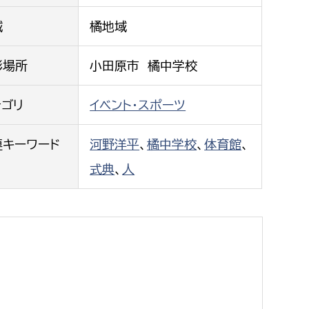
都市政策課
域
橘地域
都市計画課
地域交通課
影場所
小田原市 橘中学校
建築指導課
テゴリ
イベント・スポーツ
開発審査課
連キーワード
河野洋平
、
橘中学校
、
体育館
、
ー
消防
式典
、
人
消防総務課
課
予防課
課
警防計画課
救急課
情報司令課