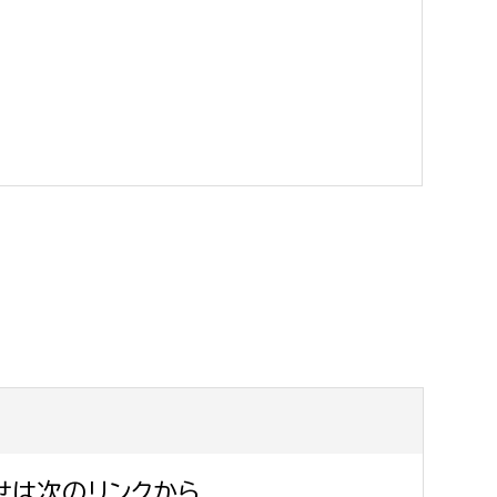
消防課
警防第1課
警防第2課
局
監査事務局
局
監査事務局
せは次のリンクから