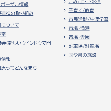
ごみ/上・下水道
ロポーザル情報
子育て/教育
民連携の取り組み
市民活動/生涯学習
原について
市場・漁港
長室
斎場・霊園
議会（新しいウインドウで開
駐車場/駐輪場
国や県の施設
員情報
田原ってどんなまち