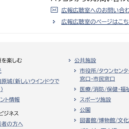
広報広聴室へのお問い合わ
広報広聴室のページはこち
原を楽しむ
公共施設
光
市役所/タウンセンタ
窓口・市民窓口
田原城（新しいウインドウで
）
医療/消防/保健・福
ベント情報
スポーツ施設
公園
ビジネス
図書館/博物館/文
業者の方へ