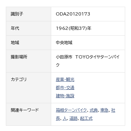
識別子
ODA20120173
年代
1962(昭和37)年
地域
中央地域
撮影場所
小田原市 TOYOタイヤターンパイ
ク
カテゴリ
産業・観光
都市・交通
建物・施設
関連キーワード
箱根ターンパイク
、
式典
、
東急
、
社
長
、
人
、
道路
、
起工式