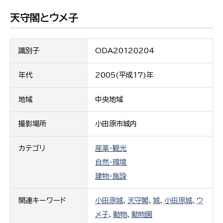
天守閣とウメ子
識別子
ODA20120204
年代
2005(平成17)年
地域
中央地域
撮影場所
小田原市城内
カテゴリ
産業・観光
自然・環境
建物・施設
関連キーワード
小田原城
、
天守閣
、
城
、
小田原城
、
ウ
メ子
、
動物
、
動物園