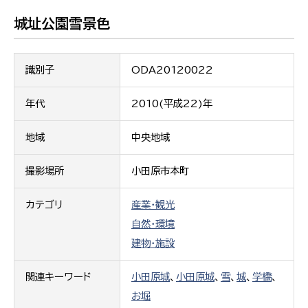
城址公園雪景色
識別子
ODA20120022
年代
2010(平成22)年
地域
中央地域
撮影場所
小田原市本町
カテゴリ
産業・観光
自然・環境
建物・施設
関連キーワード
小田原城
、
小田原城
、
雪
、
城
、
学橋
、
お堀