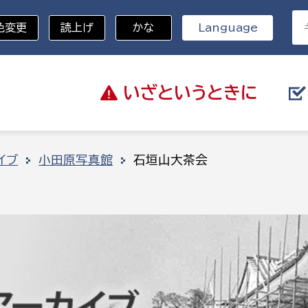
色変更
読上げ
かな
Language
いざと
いうときに
分野を選択
イブ
小田原写真館
石垣山大茶会
総務部
戸籍
災・ハザードマップ
避難場所
策課
総務課
税
職員課
ネジメント課
財産管理課
教育・子育て
ル推進課
契約検査課