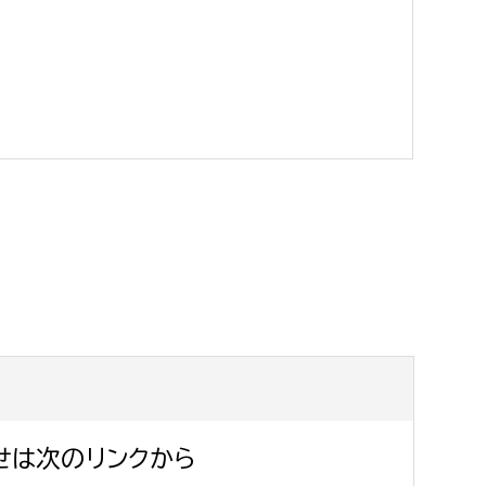
消防課
警防第1課
警防第2課
局
監査事務局
局
監査事務局
せは次のリンクから