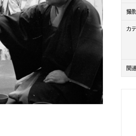
政策課
産業政策課
撮
観光
若者支援課
観光課
農政課
カ
消防
水産海浜課
病院
市議会
関
理者
市立総合医療センタ
患者サポートセンター
病院管理局：経営管理
病院管理局：施設用度
病院管理局：医事課