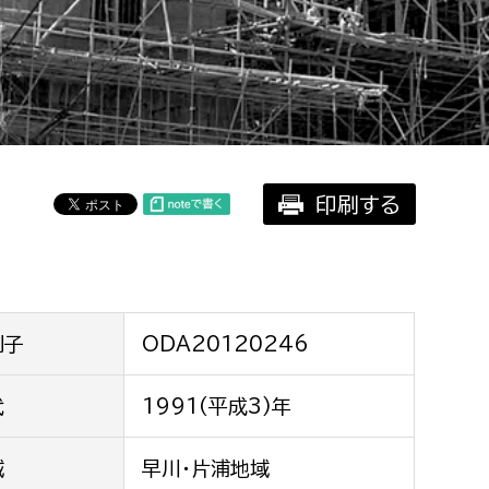
相談をしたい
支払いをしたい
働きたい
環境部
印刷する
環境政策課
遊びたい
ゼロカーボン推進課
小田原のことを知りたい
環境保護課
環境事業センター
イベント・講座などに参加したい
別子
ODA20120246
務所
代
1991(平成3)年
まちづくりに関わりたい
都市部
域
早川・片浦地域