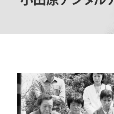
高校生・大学生など
若者
妊産婦
市民部
防災部
地域政策課
防災対
高齢者
地域安全課
障がい者
人権・男女共同参画課
戸籍住民課
傷病者
事業者
福祉健康部
子ども
労働者