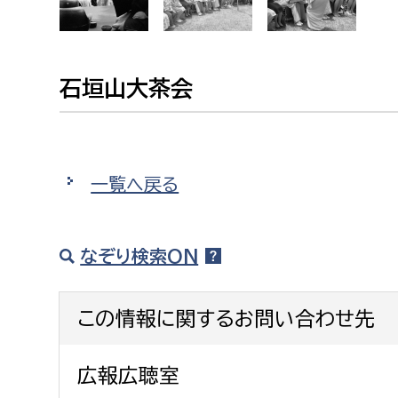
建築課
石垣山大茶会
上下水道局
教育部
経営総務課
教育総
一覧へ戻る
給排水業務課
保健給
水道整備課
教育指
なぞり検索ON
下水道整備課
浄水管理課
この情報に関するお問い合わせ先
農業委員会事務局
議会局
広報広聴室
農業委員会事務局
議会総