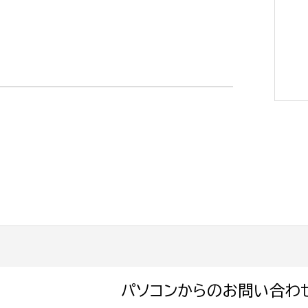
選挙管理委員会事務
務課
選挙管理委員会事務
食課
導課
パソコンからのお問い合わ
務課