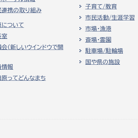
子育て/教育
民連携の取り組み
市民活動/生涯学習
原について
市場・漁港
長室
斎場・霊園
議会（新しいウインドウで開
駐車場/駐輪場
国や県の施設
員情報
田原ってどんなまち