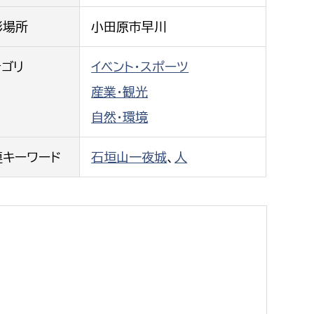
都市政策課
影場所
小田原市早川
都市計画課
地域交通課
テゴリ
イベント・スポーツ
建築指導課
産業・観光
開発審査課
自然・環境
連キーワード
石垣山一夜城
、
人
ー
消防
消防総務課
課
予防課
課
警防計画課
救急課
情報司令課