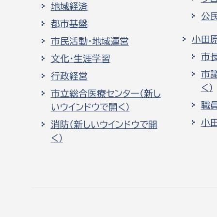
地域経済
公
都市基盤
小田
市民活動・地域運営
市
文化・生涯学習
市
行政経営
く）
市立総合医療センター（新し
職
いウインドウで開く）
小
消防（新しいウインドウで開
く）