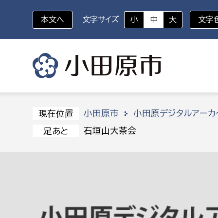
本文へ
文字サイズ
小
中
大
文字
いざというときに
対象者を選択
組織から探す
小田原市
小田原デジタルアーカ
現在位置
石垣山大茶会
足あと
部に属さない室
企画部
新生児・乳幼児
休日救急外来
防
秘書室
企画政
幼稚園児・保育園児
広報広聴室
財政課
コンプライアンス推進室
資産マ
小・中学生
デジタ