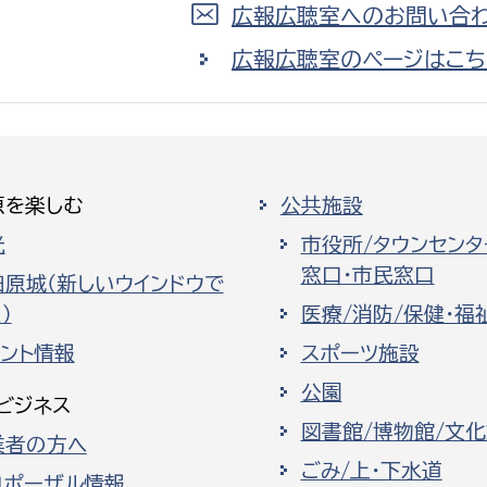
広報広聴室へのお問い合わ
広報広聴室のページはこち
原を楽しむ
公共施設
光
市役所/タウンセンタ
窓口・市民窓口
田原城（新しいウインドウで
）
医療/消防/保健・福
ベント情報
スポーツ施設
公園
ビジネス
図書館/博物館/文
業者の方へ
ごみ/上・下水道
ロポーザル情報