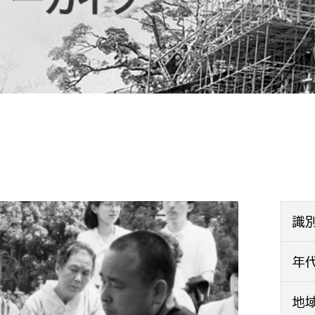
防災・安全
市税総務課
市民税課
福祉・健康
資産税課
環境・エネルギー
文化部
策課
文化政策課
地域経済
生涯学習課
都市基盤
文化財課
図書館
文化・生涯学習
識
スポーツ課
小田原城総合管理事
年
市民活動・地域づくり
若者部
経済部
地
行政経営