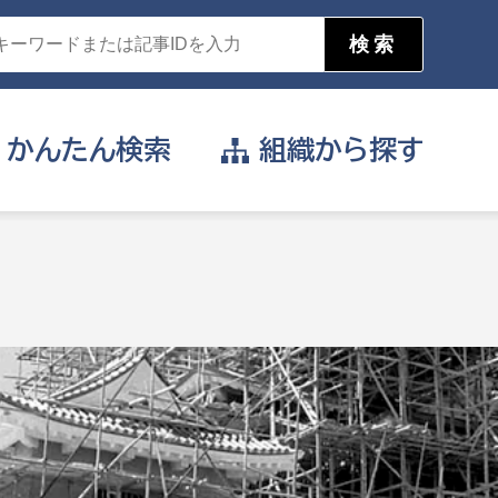
かんたん
検索
組織から
探す
目的を選択
公営事業部
支援や給付を受けたい
消防
事業課
届け出や申請をしたい
証明書がほしい