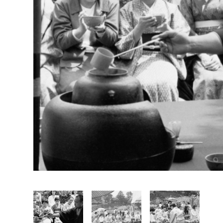
福祉政策課
子ども
求職者
生活援護課
子ども
高齢介護課
保育課
外国人
障がい福祉課
保険課
ペット
健康づくり課
建設部
会計管
建設政策課
出納室
国県事業推進課
土木管理課
道水路整備課
みどり公園課