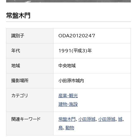
常盤木門
識別子
ODA20120247
年代
1991(平成3)年
地域
中央地域
撮影場所
小田原市城内
カテゴリ
産業・観光
建物・施設
関連キーワード
常盤木門
、
小田原城
、
小田原城
、
城
、
鳥
、
動物