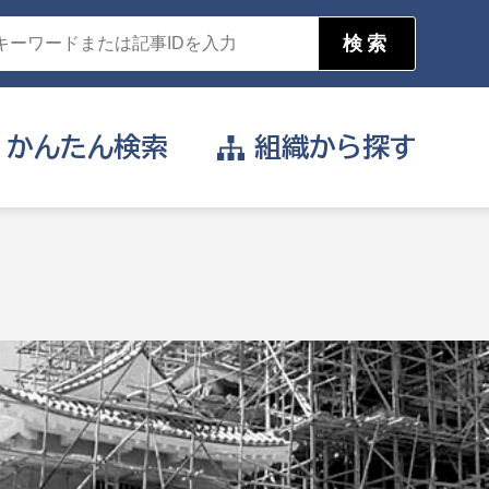
かんたん
検索
組織から
探す
目的を選択
公営事業部
支援や給付を受けたい
消防
事業課
届け出や申請をしたい
証明書がほしい