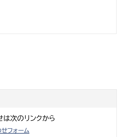
消防課
警防第1課
警防第2課
局
監査事務局
局
監査事務局
せは次のリンクから
せフォーム