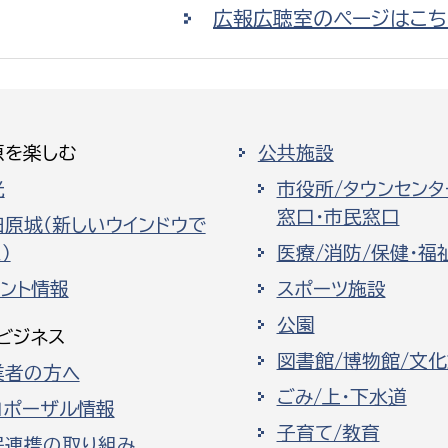
広報広聴室のページはこち
原を楽しむ
公共施設
光
市役所/タウンセンタ
窓口・市民窓口
田原城（新しいウインドウで
）
医療/消防/保健・福
ベント情報
スポーツ施設
公園
ビジネス
図書館/博物館/文
業者の方へ
ごみ/上・下水道
ロポーザル情報
子育て/教育
民連携の取り組み