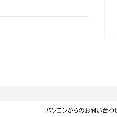
選挙管理委員会事務
務課
選挙管理委員会事務
食課
導課
パソコンからのお問い合わ
務課