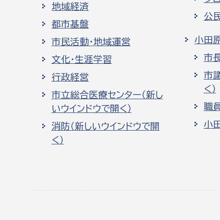
地域経済
公
都市基盤
小田
市民活動・地域運営
市
文化・生涯学習
市
行政経営
く）
市立総合医療センター（新し
職
いウインドウで開く）
小
消防（新しいウインドウで開
く）