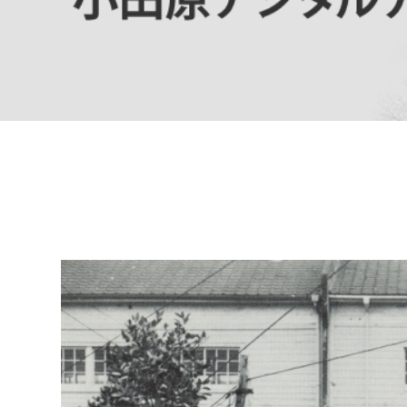
高校生・大学生など
若者
妊産婦
市民部
防災部
地域政策課
防災対
高齢者
地域安全課
障がい者
人権・男女共同参画課
戸籍住民課
傷病者
事業者
福祉健康部
子ども
労働者