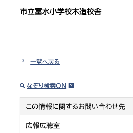
建築課
市立富水小学校木造校舎
上下水道局
教育部
経営総務課
教育総
一覧へ戻る
給排水業務課
保健給
水道整備課
教育指
なぞり検索ON
下水道整備課
浄水管理課
この情報に関するお問い合わせ先
農業委員会事務局
議会局
広報広聴室
農業委員会事務局
議会総