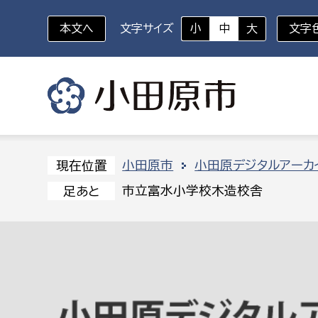
本文へ
文字サイズ
小
中
大
文字
いざというときに
対象者を選択
組織から探す
小田原市
小田原デジタルアーカ
現在位置
市立富水小学校木造校舎
足あと
部に属さない室
企画部
新生児・乳幼児
休日救急外来
防
秘書室
企画政
幼稚園児・保育園児
広報広聴室
財政課
コンプライアンス推進室
資産マ
小・中学生
デジタ