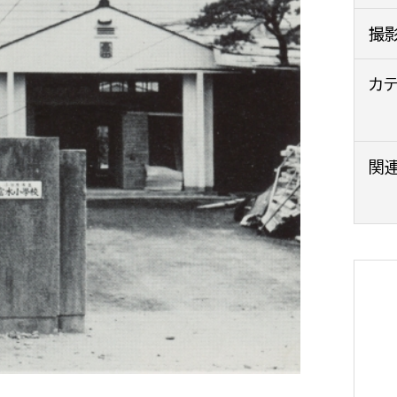
政策課
産業政策課
撮
観光
若者支援課
観光課
農政課
カ
消防
水産海浜課
病院
関
市議会
理者
市立総合医療センタ
患者サポートセンター
病院管理局：経営管理
病院管理局：施設用度
病院管理局：医事課