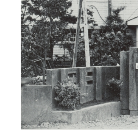
福祉政策課
子ども
求職者
生活援護課
子ども
高齢介護課
保育課
外国人
障がい福祉課
保険課
ペット
健康づくり課
建設部
会計管
建設政策課
出納室
国県事業推進課
土木管理課
道水路整備課
みどり公園課