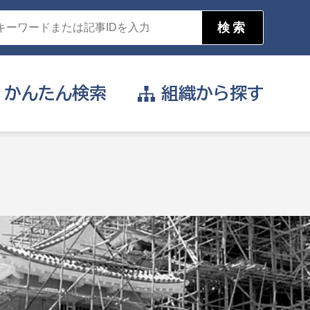
かんたん
検索
組織から
探す
目的を選択
公営事業部
支援や給付を受けたい
消防
事業課
届け出や申請をしたい
証明書がほしい