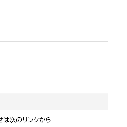
消防課
警防第1課
警防第2課
局
監査事務局
局
監査事務局
せは次のリンクから