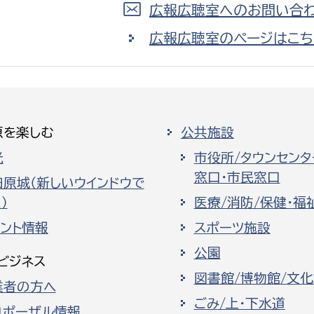
広報広聴室へのお問い合わ
広報広聴室のページはこち
原を楽しむ
公共施設
光
市役所/タウンセンタ
窓口・市民窓口
田原城（新しいウインドウで
）
医療/消防/保健・福
ベント情報
スポーツ施設
公園
ビジネス
図書館/博物館/文
業者の方へ
ごみ/上・下水道
ロポーザル情報