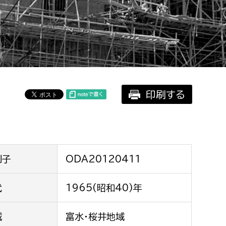
相談をしたい
支払いをしたい
働きたい
環境部
印刷する
環境政策課
遊びたい
ゼロカーボン推進課
小田原のことを知りたい
環境保護課
環境事業センター
イベント・講座などに参加したい
別子
ODA20120411
務所
代
1965(昭和40)年
まちづくりに関わりたい
都市部
域
富水・桜井地域