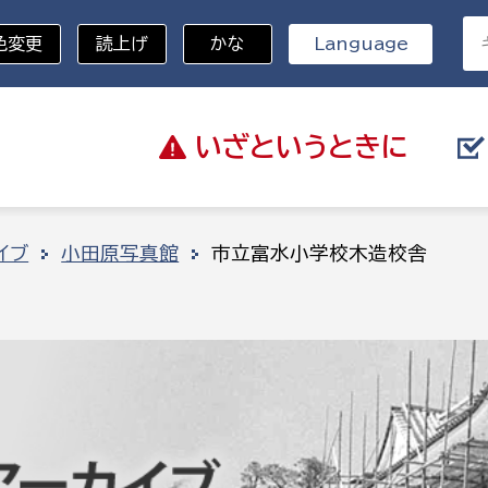
色変更
読上げ
かな
Language
いざと
いうときに
分野を選択
イブ
小田原写真館
市立富水小学校木造校舎
総務部
戸籍
災・ハザードマップ
避難場所
策課
総務課
税
職員課
ネジメント課
財産管理課
教育・子育て
ル推進課
契約検査課