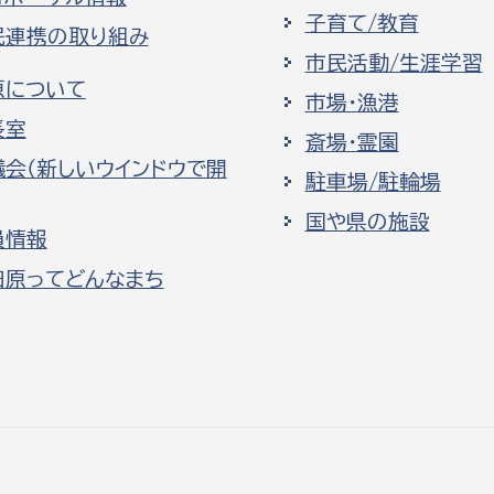
子育て/教育
民連携の取り組み
市民活動/生涯学習
原について
市場・漁港
長室
斎場・霊園
議会（新しいウインドウで開
駐車場/駐輪場
国や県の施設
員情報
田原ってどんなまち