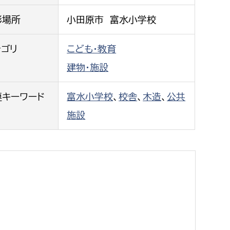
都市政策課
影場所
小田原市 富水小学校
都市計画課
地域交通課
テゴリ
こども・教育
建築指導課
建物・施設
開発審査課
連キーワード
富水小学校
、
校舎
、
木造
、
公共
施設
ー
消防
消防総務課
課
予防課
課
警防計画課
救急課
情報司令課