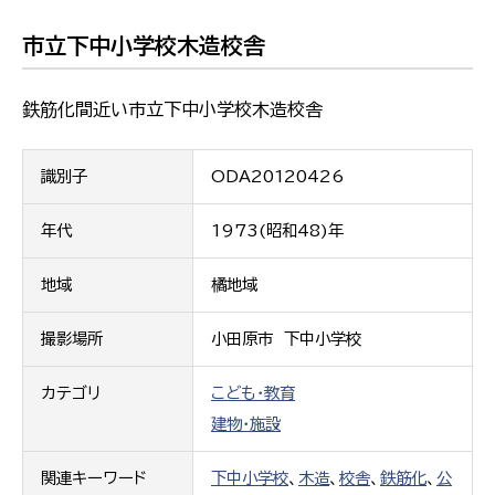
市立下中小学校木造校舎
鉄筋化間近い市立下中小学校木造校舎
識別子
ODA20120426
年代
1973(昭和48)年
地域
橘地域
撮影場所
小田原市 下中小学校
カテゴリ
こども・教育
建物・施設
関連キーワード
下中小学校
、
木造
、
校舎
、
鉄筋化
、
公