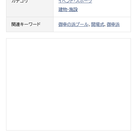
カテゴリ
イベント・スポーツ
建物・施設
関連キーワード
御幸の浜プール
、
開場式
、
御幸浜