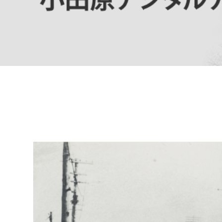
高校生・大学生など
若者
妊産婦
市民部
防災部
地域政策課
防災対
高齢者
地域安全課
障がい者
人権・男女共同参画課
戸籍住民課
傷病者
事業者
福祉健康部
子ども
労働者