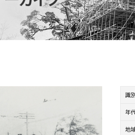
防災・安全
市税総務課
市民税課
福祉・健康
資産税課
環境・エネルギー
文化部
策課
文化政策課
地域経済
生涯学習課
都市基盤
文化財課
図書館
文化・生涯学習
識
スポーツ課
小田原城総合管理事
年
市民活動・地域づくり
若者部
経済部
地
行政経営