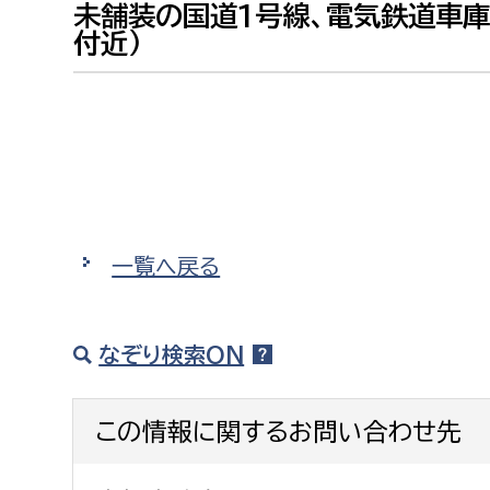
未舗装の国道1号線、電気鉄道車
建築課
付近）
上下水道局
教育部
経営総務課
教育総
給排水業務課
保健給
一覧へ戻る
水道整備課
教育指
下水道整備課
なぞり検索ON
浄水管理課
農業委員会事務局
議会局
この情報に関するお問い合わせ先
農業委員会事務局
議会総