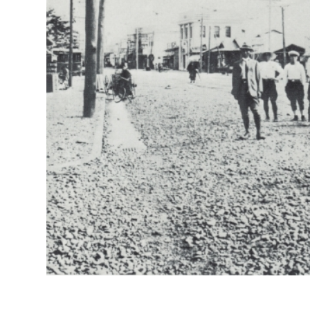
福祉政策課
子ども
求職者
生活援護課
子ども
高齢介護課
保育課
外国人
障がい福祉課
保険課
ペット
健康づくり課
建設部
会計管
建設政策課
出納室
国県事業推進課
土木管理課
道水路整備課
みどり公園課