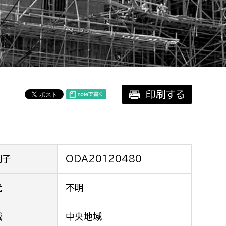
相談をしたい
支払いをしたい
働きたい
環境部
印刷する
環境政策課
遊びたい
ゼロカーボン推進課
小田原のことを知りたい
環境保護課
環境事業センター
イベント・講座などに参加したい
別子
ODA20120480
務所
代
不明
まちづくりに関わりたい
都市部
域
中央地域