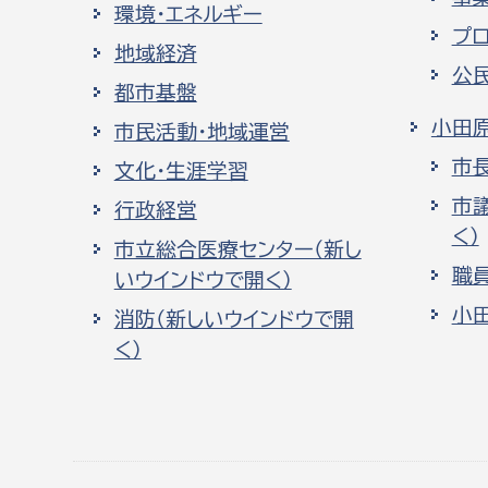
環境・エネルギー
プ
地域経済
公
都市基盤
小田
市民活動・地域運営
市
文化・生涯学習
市
行政経営
く）
市立総合医療センター（新し
職
いウインドウで開く）
小
消防（新しいウインドウで開
く）