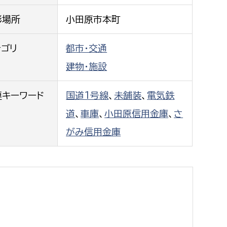
都市政策課
影場所
小田原市本町
都市計画課
地域交通課
テゴリ
都市・交通
建築指導課
建物・施設
開発審査課
連キーワード
国道1号線
、
未舗装
、
電気鉄
道
、
車庫
、
小田原信用金庫
、
さ
ー
消防
がみ信用金庫
消防総務課
課
予防課
課
警防計画課
救急課
情報司令課