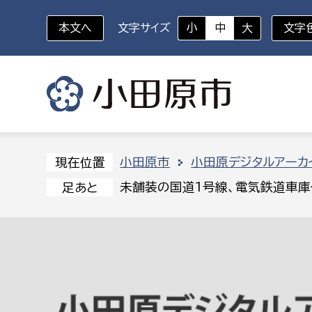
本文へ
文字サイズ
小
中
大
文字
いざというときに
対象者を選択
組織から探す
小田原市
小田原デジタルアーカ
現在位置
未舗装の国道1号線、電気鉄道車庫
足あと
部に属さない室
企画部
新生児・乳幼児
休日救急外来
防
秘書室
企画政
幼稚園児・保育園児
広報広聴室
財政課
コンプライアンス推進室
資産マ
小・中学生
デジタ