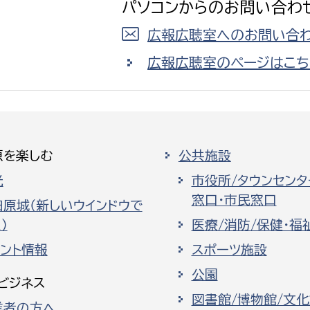
パソコンからのお問い合わ
広報広聴室へのお問い合わ
広報広聴室のページはこち
原を楽しむ
公共施設
光
市役所/タウンセンタ
窓口・市民窓口
田原城（新しいウインドウで
）
医療/消防/保健・福
ベント情報
スポーツ施設
公園
ビジネス
図書館/博物館/文
業者の方へ