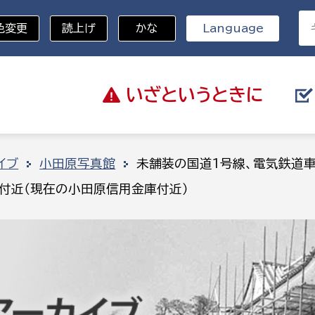
色変更
読上げ
かな
Language
いざと
いうときに
分野を選択
イブ
小田原写真館
未舗装の国道1号線、電気鉄道
付近（現在の小田原信用金庫付近）
総務部
戸籍
災・ハザードマップ
避難場所
策課
総務課
税
職員課
ネジメント課
財産管理課
教育・子育て
ル推進課
契約検査課