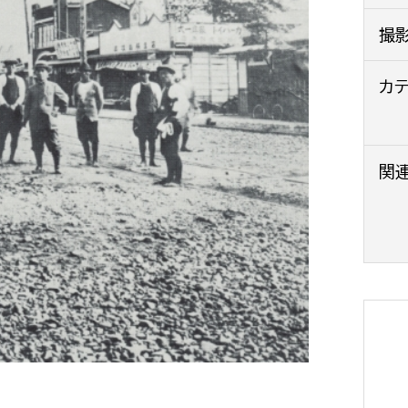
政策課
産業政策課
撮
観光
若者支援課
観光課
農政課
カ
消防
水産海浜課
病院
関
市議会
理者
市立総合医療センタ
患者サポートセンター
病院管理局：経営管理
病院管理局：施設用度
病院管理局：医事課