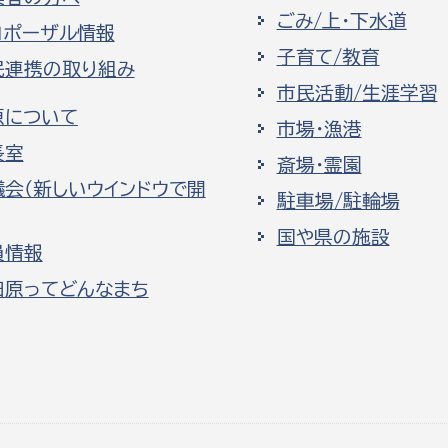
ごみ/上・下水道
ロポーザル情報
子育て/教育
民連携の取り組み
市民活動/生涯学習
原について
市場・漁港
長室
斎場・霊園
議会（新しいウインドウで開
駐車場/駐輪場
国や県の施設
員情報
田原ってどんなまち