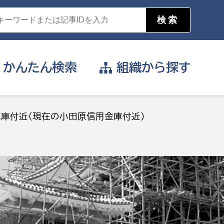
かんたん
検索
組織から
探す
目的を選択
車庫付近（現在の小田原信用金庫付近）
公営事業部
支援や給付を受けたい
消防
事業課
届け出や申請をしたい
証明書がほしい