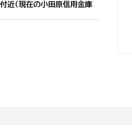
庫付近（現在の小田原信用金庫
選挙管理委員会事務
務課
選挙管理委員会事務
食課
導課
務課