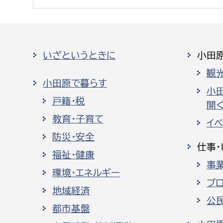
いざというときに
小田
観
小田原で暮らす
小
戸籍・税
開く
教育・子育て
イ
防災・安全
仕事・
福祉・健康
事
環境・エネルギー
プ
地域経済
公
都市基盤