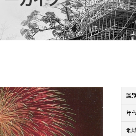
防災・安全
市税総務課
市民税課
福祉・健康
資産税課
環境・エネルギー
文化部
策課
文化政策課
地域経済
生涯学習課
都市基盤
文化財課
図書館
文化・生涯学習
識
スポーツ課
小田原城総合管理事
年
市民活動・地域づくり
若者部
経済部
地
行政経営