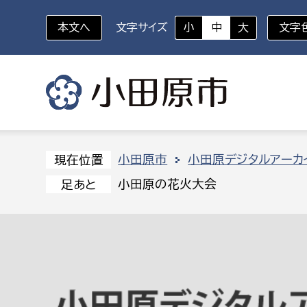
本文へ
文字サイズ
小
中
大
文字
いざというときに
対象者を選択
組織から探す
小田原市
小田原デジタルアーカ
現在位置
小田原の花火大会
足あと
部に属さない室
企画部
新生児・乳幼児
休日救急外来
防
秘書室
企画政
幼稚園児・保育園児
広報広聴室
財政課
コンプライアンス推進室
資産マ
小・中学生
デジタ