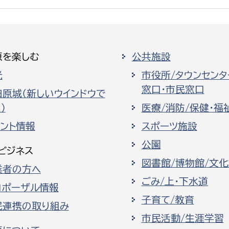
原を楽しむ
公共施設
光
市役所/タウンセンタ
窓口・市民窓口
田原城（新しいウインドウで
）
医療/消防/保健・福
ベント情報
スポーツ施設
公園
ビジネス
図書館/博物館/文
業者の方へ
ごみ/上・下水道
ロポーザル情報
子育て/教育
民連携の取り組み
市民活動/生涯学習