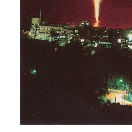
建築課
上下水道局
教育部
経営総務課
教育総
給排水業務課
保健給
水道整備課
教育指
下水道整備課
浄水管理課
農業委員会事務局
議会局
農業委員会事務局
議会総