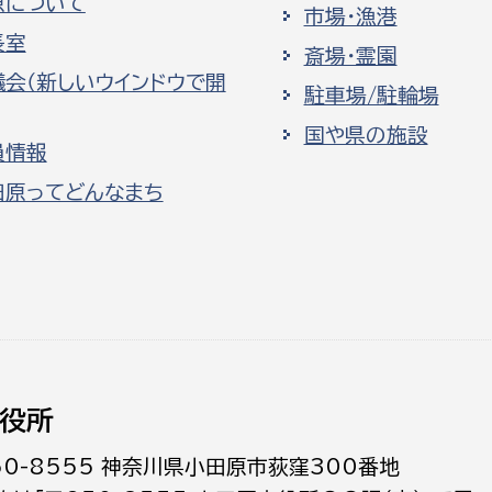
原について
市場・漁港
長室
斎場・霊園
議会（新しいウインドウで開
駐車場/駐輪場
国や県の施設
員情報
田原ってどんなまち
役所
50-8555 神奈川県小田原市荻窪300番地