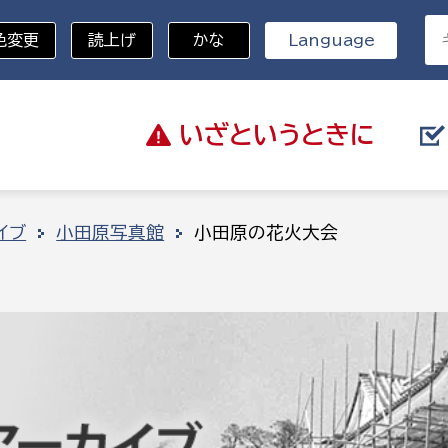
色変更
読上げ
かな
Language
いざと
いうときに
分野を選択
イブ
小田原写真館
小田原の花火大会
総務部
戸籍
災・ハザードマップ
避難場所
策課
総務課
税
職員課
ネジメント課
財産管理課
教育・子育て
ル推進課
契約検査課