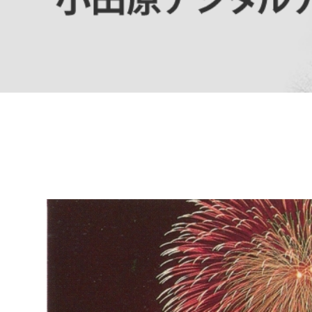
高校生・大学生など
若者
妊産婦
市民部
防災部
地域政策課
防災対
高齢者
地域安全課
障がい者
人権・男女共同参画課
戸籍住民課
傷病者
事業者
福祉健康部
子ども
労働者