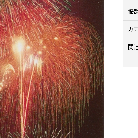
政策課
産業政策課
撮
観光
若者支援課
観光課
農政課
カ
消防
水産海浜課
関
病院
市議会
理者
市立総合医療センタ
患者サポートセンター
病院管理局：経営管理
病院管理局：施設用度
病院管理局：医事課