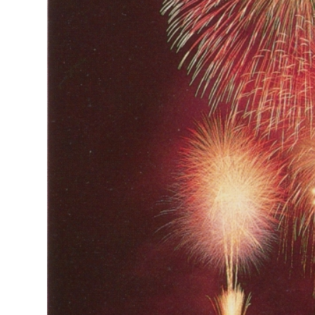
福祉政策課
子ども
求職者
生活援護課
子ども
高齢介護課
保育課
外国人
障がい福祉課
保険課
ペット
健康づくり課
建設部
会計管
建設政策課
出納室
国県事業推進課
土木管理課
道水路整備課
みどり公園課