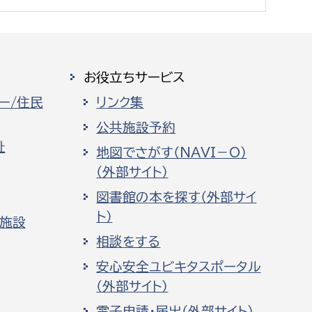
お役立ちサービス
ー/住民
リンク集
公共施設予約
祉
地図でさがす（NAVI－O）
（外部サイト）
図書館の本を探す（外部サイ
ト）
化施設
相談をする
安心安全ユビキタスポータル
（外部サイト）
電子申請・届出（外部サイト）