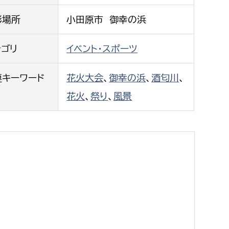
都市政策課
影場所
小田原市 御幸の浜
都市計画課
地域交通課
テゴリ
イベント・スポーツ
建築指導課
連キーワード
花火大会
、
御幸の浜
、
酒匂川
、
開発審査課
花火
、
祭り
、
風景
ー
消防
消防総務課
課
予防課
課
警防計画課
救急課
情報司令課