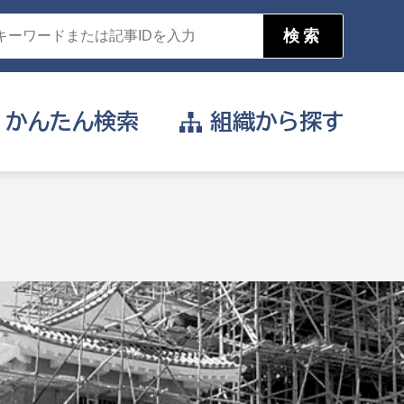
かんたん
検索
組織から
探す
目的を選択
公営事業部
支援や給付を受けたい
消防
事業課
届け出や申請をしたい
証明書がほしい