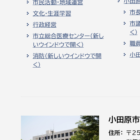
小田
市民活動・地域運営
市
文化・生涯学習
市
行政経営
く）
市立総合医療センター（新し
職
いウインドウで開く）
小
消防（新しいウインドウで開
く）
小田原市
住所
〒2