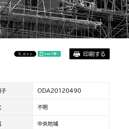
相談をしたい
支払いをしたい
働きたい
環境部
印刷する
環境政策課
遊びたい
ゼロカーボン推進課
小田原のことを知りたい
環境保護課
環境事業センター
イベント・講座などに参加したい
別子
ODA20120490
務所
代
不明
まちづくりに関わりたい
都市部
域
中央地域