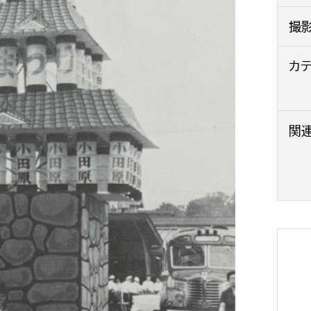
政策課
産業政策課
撮
観光
若者支援課
観光課
農政課
カ
消防
水産海浜課
病院
関
市議会
理者
市立総合医療センタ
患者サポートセンター
病院管理局：経営管理
病院管理局：施設用度
病院管理局：医事課