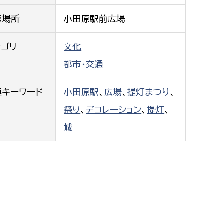
都市政策課
影場所
小田原駅前広場
都市計画課
地域交通課
テゴリ
文化
建築指導課
都市・交通
開発審査課
連キーワード
小田原駅
、
広場
、
提灯まつり
、
祭り
、
デコレーション
、
提灯
、
ー
消防
城
消防総務課
課
予防課
課
警防計画課
救急課
情報司令課