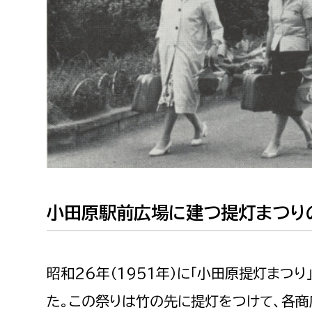
建築課
上下水道局
教育部
経営総務課
教育総
給排水業務課
保健給
水道整備課
教育指
下水道整備課
小田原駅前広場に建つ提灯まつり
浄水管理課
農業委員会事務局
議会局
昭和26年（1951年）に「小田原提灯まつ
農業委員会事務局
議会総
た。この祭りは竹の先に提灯をつけて、各