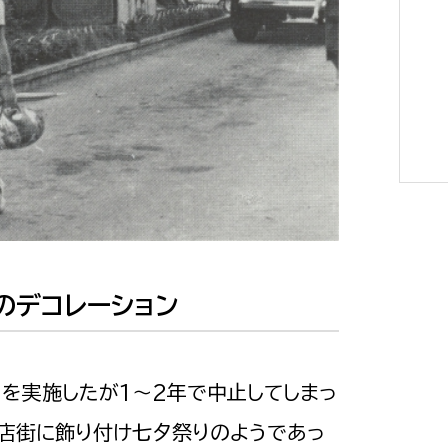
選挙管理委員会事務
務課
選挙管理委員会事務
食課
導課
のデコレーション
り」を実施したが1～2年で中止してしまっ
務課
商店街に飾り付け七夕祭りのようであっ