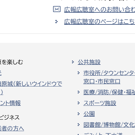
広報広聴室へのお問い合わ
広報広聴室のページはこち
原を楽しむ
公共施設
光
市役所/タウンセンタ
窓口・市民窓口
田原城（新しいウインドウで
）
医療/消防/保健・福
ベント情報
スポーツ施設
公園
ビジネス
図書館/博物館/文
業者の方へ