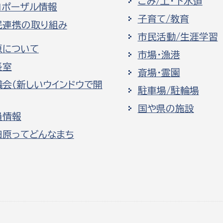
ごみ/上・下水道
ロポーザル情報
子育て/教育
民連携の取り組み
市民活動/生涯学習
原について
市場・漁港
長室
斎場・霊園
議会（新しいウインドウで開
駐車場/駐輪場
国や県の施設
員情報
田原ってどんなまち