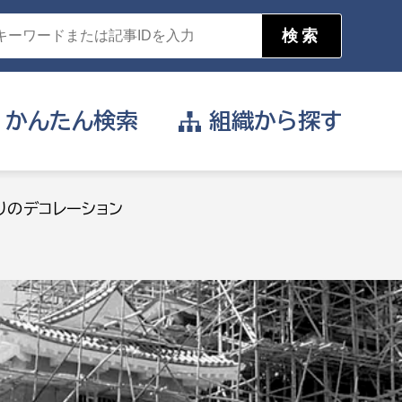
かんたん
検索
組織から
探す
目的を選択
りのデコレーション
公営事業部
支援や給付を受けたい
消防
事業課
届け出や申請をしたい
証明書がほしい