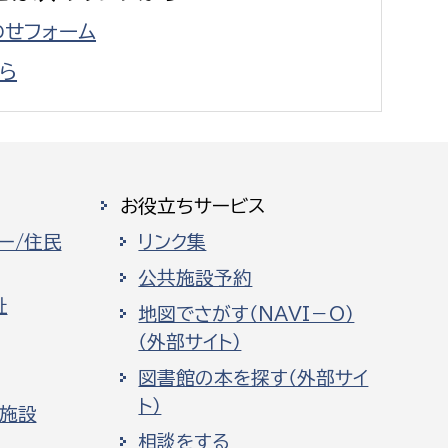
せフォーム
ら
お役立ちサービス
ー/住民
リンク集
公共施設予約
祉
地図でさがす（NAVI－O）
（外部サイト）
図書館の本を探す（外部サイ
ト）
化施設
相談をする