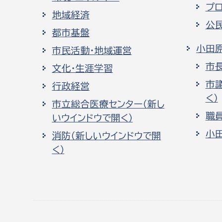
プ
地域経済
公
都市基盤
小田
市民活動・地域運営
市
文化・生涯学習
市
行政経営
く）
市立総合医療センター（新し
職
いウインドウで開く）
小
消防（新しいウインドウで開
く）