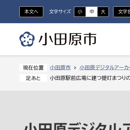
本文へ
文字サイズ
小
中
大
文字
いざというときに
対象者を選択
組織から探す
小田原市
小田原デジタルアーカ
現在位置
小田原駅前広場に建つ提灯まつりの
足あと
部に属さない室
企画部
新生児・乳幼児
休日救急外来
防
秘書室
企画政
幼稚園児・保育園児
広報広聴室
財政課
コンプライアンス推進室
資産マ
小・中学生
デジタ