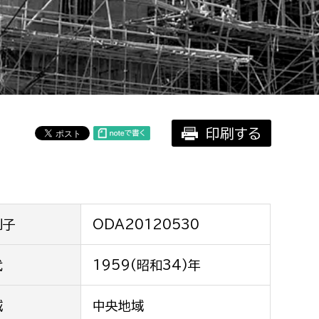
相談をしたい
支払いをしたい
働きたい
環境部
印刷する
環境政策課
遊びたい
ゼロカーボン推進課
小田原のことを知りたい
環境保護課
環境事業センター
イベント・講座などに参加したい
別子
ODA20120530
務所
代
1959(昭和34)年
まちづくりに関わりたい
都市部
域
中央地域