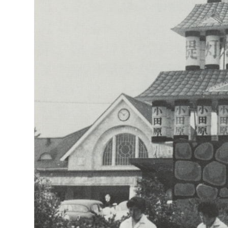
福祉政策課
子ども
求職者
生活援護課
子ども
高齢介護課
保育課
外国人
障がい福祉課
保険課
ペット
健康づくり課
建設部
会計管
建設政策課
出納室
国県事業推進課
土木管理課
道水路整備課
みどり公園課