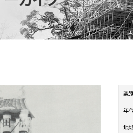
防災・安全
市税総務課
市民税課
福祉・健康
資産税課
環境・エネルギー
文化部
策課
文化政策課
地域経済
生涯学習課
都市基盤
文化財課
図書館
文化・生涯学習
識
スポーツ課
小田原城総合管理事
年
市民活動・地域づくり
若者部
経済部
地
行政経営