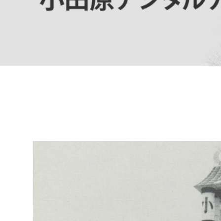
高校生・大学生など
若者
妊産婦
市民部
防災部
地域政策課
防災対
高齢者
地域安全課
障がい者
人権・男女共同参画課
戸籍住民課
傷病者
事業者
福祉健康部
子ども
労働者