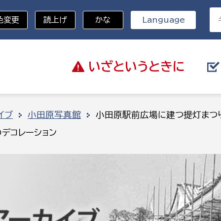
色変更
読上げ
かな
Language
いざと
いうときに
分野を選択
イブ
小田原写真館
小田原駅前広場に建つ提灯まつ
デコレーション
総務部
戸籍
災・ハザードマップ
避難場所
策課
総務課
税
職員課
ネジメント課
財産管理課
教育・子育て
ル推進課
契約検査課