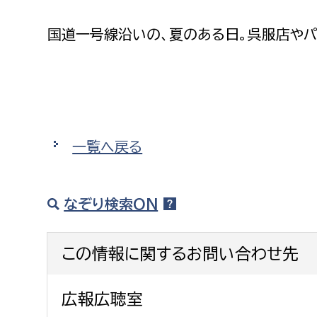
建築課
国道一号線沿いの、夏のある日。呉服店やパ
上下水道局
教育部
経営総務課
教育総
一覧へ戻る
給排水業務課
保健給
水道整備課
教育指
なぞり検索ON
下水道整備課
浄水管理課
この情報に関するお問い合わせ先
農業委員会事務局
議会局
広報広聴室
農業委員会事務局
議会総