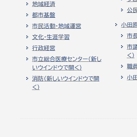
地域経済
公
都市基盤
小田
市民活動・地域運営
市
文化・生涯学習
市
行政経営
く）
市立総合医療センター（新し
職
いウインドウで開く）
小
消防（新しいウインドウで開
く）