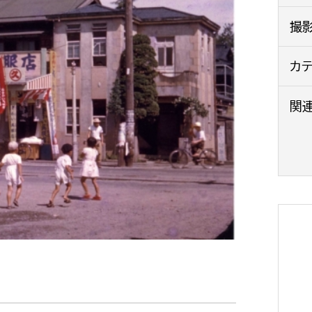
政策課
産業政策課
撮
観光
若者支援課
観光課
農政課
カ
消防
水産海浜課
関
病院
市議会
理者
市立総合医療センタ
患者サポートセンター
病院管理局：経営管理
病院管理局：施設用度
病院管理局：医事課