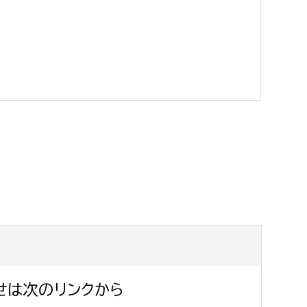
消防課
警防第1課
警防第2課
局
監査事務局
局
監査事務局
せは次のリンクから