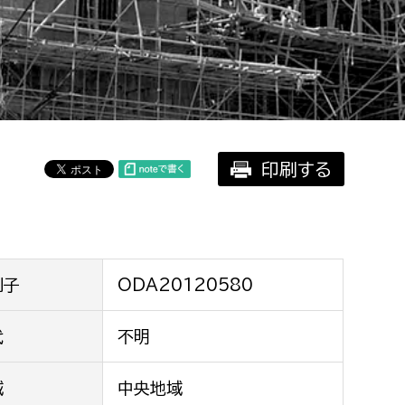
相談をしたい
支払いをしたい
働きたい
環境部
印刷する
環境政策課
遊びたい
ゼロカーボン推進課
小田原のことを知りたい
環境保護課
環境事業センター
イベント・講座などに参加したい
別子
ODA20120580
務所
代
不明
まちづくりに関わりたい
都市部
域
中央地域