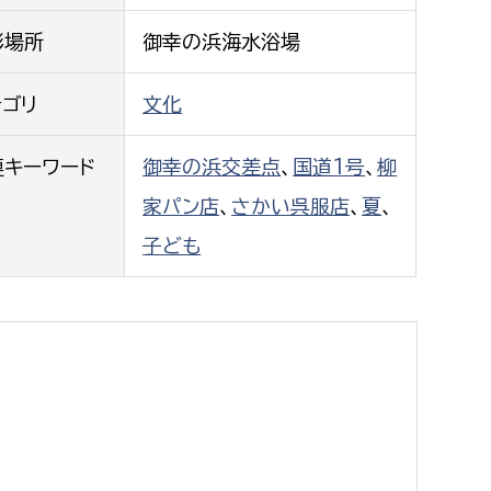
都市政策課
影場所
御幸の浜海水浴場
都市計画課
地域交通課
テゴリ
文化
建築指導課
連キーワード
御幸の浜交差点
、
国道1号
、
柳
開発審査課
家パン店
、
さかい呉服店
、
夏
、
子ども
ー
消防
消防総務課
課
予防課
課
警防計画課
救急課
情報司令課