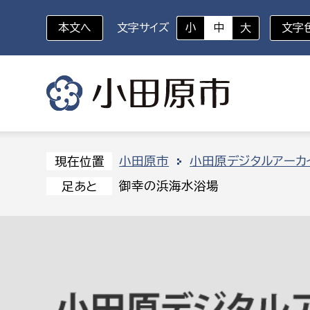
本文へ
文字サイズ
小
中
大
文字
いざというときに
対象者を選択
組織から探す
小田原市
小田原デジタルアーカ
現在位置
御幸の浜海水浴場
足あと
部に属さない室
企画部
新生児・乳幼児
休日救急外来
防
秘書室
企画政
幼稚園児・保育園児
広報広聴室
財政課
コンプライアンス推進室
資産マ
小・中学生
デジタ