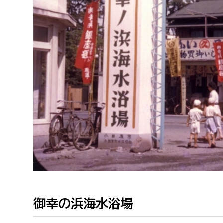
福祉政策課
子ども
求職者
生活援護課
子ども
高齢介護課
保育課
外国人
障がい福祉課
保険課
ペット
健康づくり課
建設部
会計管
建設政策課
出納室
国県事業推進課
土木管理課
道水路整備課
御幸の浜海水浴場
みどり公園課