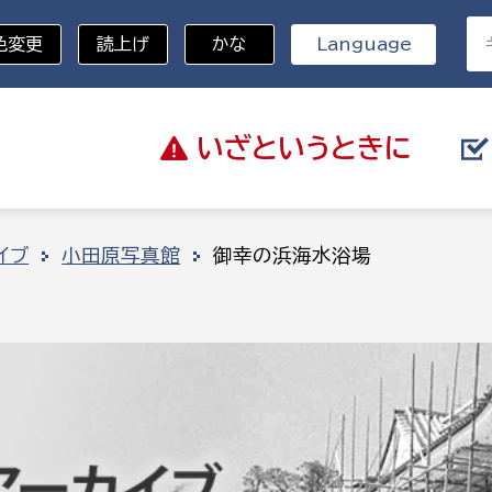
色変更
読上げ
かな
Language
いざと
いうときに
分野を選択
イブ
小田原写真館
御幸の浜海水浴場
総務部
戸籍
災・ハザードマップ
避難場所
策課
総務課
税
職員課
ネジメント課
財産管理課
教育・子育て
ル推進課
契約検査課