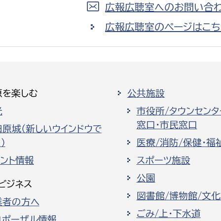
広報広聴室へのお問い合わ
広報広聴室のページはこち
原を楽しむ
公共施設
光
市役所/タウンセンタ
窓口・市民窓口
田原城（新しいウインドウで
）
医療/消防/保健・福
ベント情報
スポーツ施設
公園
ビジネス
図書館/博物館/文
業者の方へ
ごみ/上・下水道
ロポーザル情報