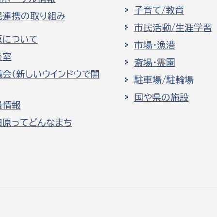
子育て/教育
民連携の取り組み
市民活動/生涯学習
原について
市場・漁港
長室
斎場・霊園
議会（新しいウインドウで開
駐車場/駐輪場
国や県の施設
員情報
田原ってどんなまち