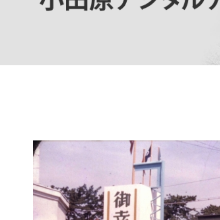
高校生・大学生など
若者
妊産婦
市民部
防災部
地域政策課
防災対
高齢者
地域安全課
障がい者
人権・男女共同参画課
戸籍住民課
傷病者
事業者
福祉健康部
子ども
労働者