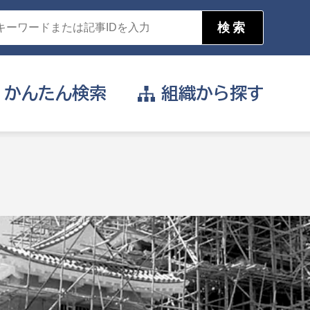
かんたん
検索
組織から
探す
目的を選択
公営事業部
支援や給付を受けたい
消防
事業課
届け出や申請をしたい
証明書がほしい