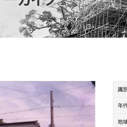
防災・安全
市税総務課
市民税課
福祉・健康
資産税課
環境・エネルギー
文化部
策課
文化政策課
地域経済
生涯学習課
都市基盤
文化財課
図書館
文化・生涯学習
識
スポーツ課
小田原城総合管理事
年
市民活動・地域づくり
若者部
経済部
地
行政経営