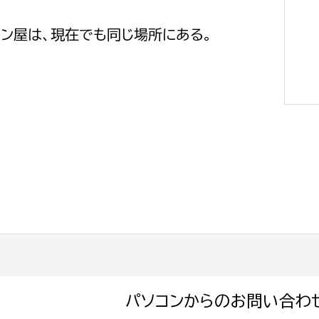
ン屋は、現在でも同じ場所にある。
選挙管理委員会事務
務課
選挙管理委員会事務
食課
導課
パソコンからのお問い合わ
務課