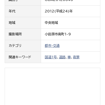
年代
2012(平成24)年
地域
中央地域
撮影場所
小田原市南町1-9
カテゴリ
都市・交通
関連キーワード
国道1号
、
道路
、
車
、
夜景