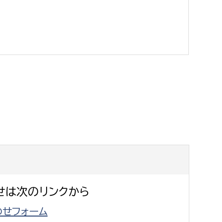
消防課
警防第1課
警防第2課
局
監査事務局
局
監査事務局
せは次のリンクから
せフォーム