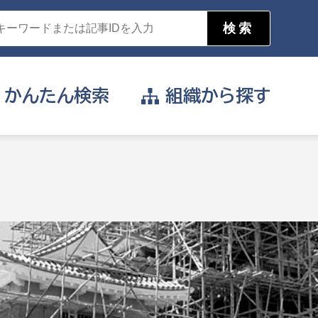
かんたん
検索
組織から
探す
目的を選択
公営事業部
支援や給付を受けたい
消防
事業課
届け出や申請をしたい
証明書がほしい