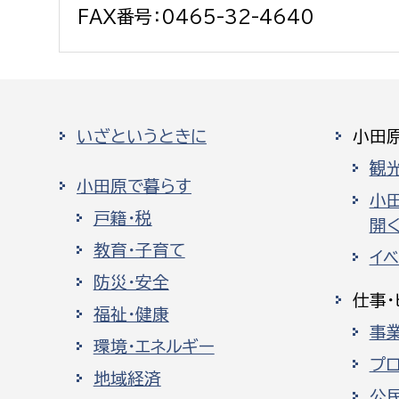
FAX番号：0465-32-4640
いざというときに
小田
観
小田原で暮らす
小
戸籍・税
開く
教育・子育て
イ
防災・安全
仕事・
福祉・健康
事
環境・エネルギー
プ
地域経済
公