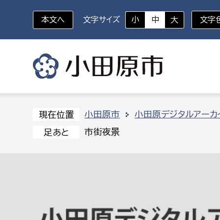
本文へ
文字サイズ
小
中
大
文字
いざというときに
対象者を選択
組織から探す
小田原市
小田原デジタルアーカ
現在位置
市街夜景
足あと
部に属さない室
企画部
新生児・乳幼児
休日救急外来
防
秘書室
企画政
幼稚園児・保育園児
広報広聴室
財政課
コンプライアンス推進室
資産マ
小・中学生
デジタ