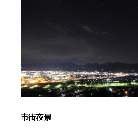
福祉政策課
子ども
求職者
生活援護課
子ども
高齢介護課
保育課
外国人
障がい福祉課
保険課
ペット
健康づくり課
建設部
会計管
建設政策課
出納室
国県事業推進課
土木管理課
市街夜景
道水路整備課
みどり公園課