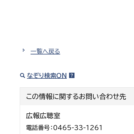
建築課
上下水道局
教育部
一覧へ戻る
経営総務課
教育総
給排水業務課
保健給
なぞり検索ON
水道整備課
教育指
下水道整備課
この情報に関するお問い合わせ先
浄水管理課
農業委員会事務局
議会局
広報広聴室
電話番号：0465-33-1261
農業委員会事務局
議会総