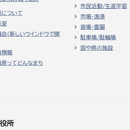
市民活動/生涯学習
原について
市場・漁港
長室
斎場・霊園
議会（新しいウインドウで開
駐車場/駐輪場
国や県の施設
員情報
田原ってどんなまち
役所