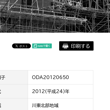
相談をしたい
支払いをしたい
働きたい
環境部
印刷する
環境政策課
遊びたい
ゼロカーボン推進課
小田原のことを知りたい
環境保護課
環境事業センター
イベント・講座などに参加したい
別子
ODA20120650
務所
代
2012(平成24)年
まちづくりに関わりたい
都市部
域
川東北部地域