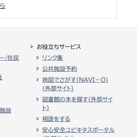
ら
お役立ちサービス
ー/住民
リンク集
公共施設予約
祉
地図でさがす（NAVI－O）
（外部サイト）
図書館の本を探す（外部サイ
ト）
化施設
相談をする
安心安全ユビキタスポータル