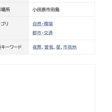
都市政策課
影場所
小田原市田島
都市計画課
地域交通課
テゴリ
自然・環境
建築指導課
都市・交通
開発審査課
連キーワード
夜景
、
曽我
、
星
、
市街地
ー
消防
消防総務課
課
予防課
課
警防計画課
救急課
情報司令課