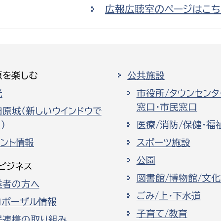
広報広聴室のページはこち
原を楽しむ
公共施設
光
市役所/タウンセンタ
窓口・市民窓口
田原城（新しいウインドウで
）
医療/消防/保健・福
ベント情報
スポーツ施設
公園
ビジネス
図書館/博物館/文
業者の方へ
ごみ/上・下水道
ロポーザル情報
子育て/教育
民連携の取り組み