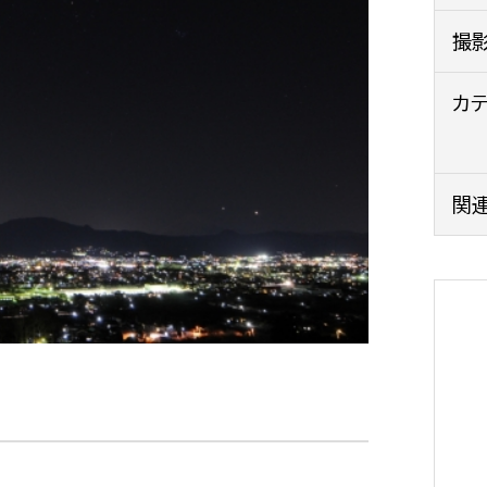
政策課
産業政策課
撮
観光
若者支援課
観光課
農政課
カ
消防
水産海浜課
病院
関
市議会
理者
市立総合医療センタ
患者サポートセンター
病院管理局：経営管理
病院管理局：施設用度
病院管理局：医事課