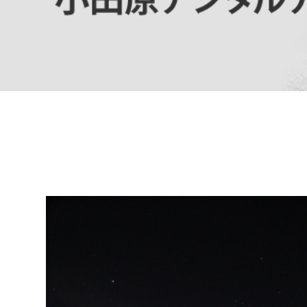
高校生・大学生など
若者
妊産婦
市民部
防災部
地域政策課
防災対
高齢者
地域安全課
障がい者
人権・男女共同参画課
戸籍住民課
傷病者
事業者
福祉健康部
子ども
労働者