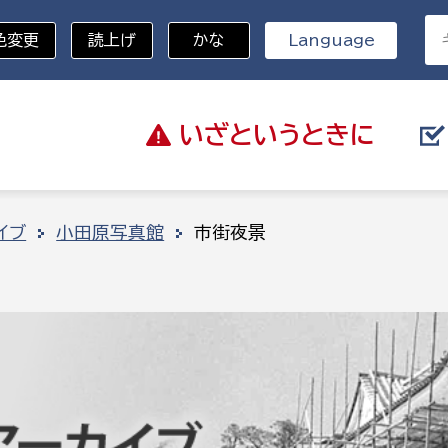
色変更
読上げ
かな
Language
いざと
いうときに
分野を選択
イブ
小田原写真館
市街夜景
総務部
戸籍
災・ハザードマップ
避難場所
策課
総務課
税
職員課
ネジメント課
財産管理課
教育・子育て
ル推進課
契約検査課