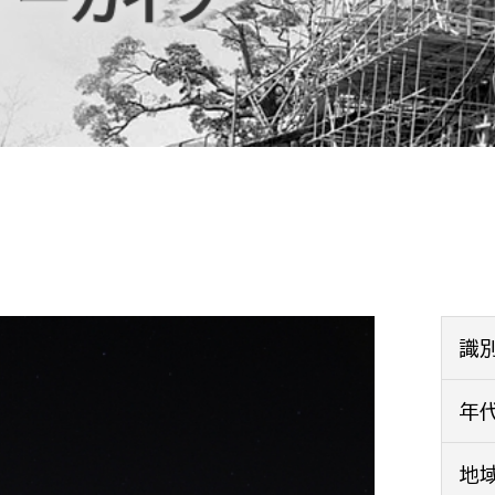
防災・安全
市税総務課
市民税課
福祉・健康
資産税課
環境・エネルギー
文化部
策課
文化政策課
地域経済
生涯学習課
都市基盤
文化財課
図書館
文化・生涯学習
識
スポーツ課
小田原城総合管理事
年
市民活動・地域づくり
若者部
経済部
地
行政経営