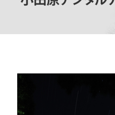
高校生・大学生など
若者
妊産婦
市民部
防災部
地域政策課
防災対
高齢者
地域安全課
障がい者
人権・男女共同参画課
戸籍住民課
傷病者
事業者
福祉健康部
子ども
労働者