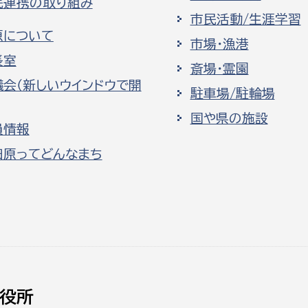
民連携の取り組み
市民活動/生涯学習
原について
市場・漁港
長室
斎場・霊園
議会（新しいウインドウで開
駐車場/駐輪場
国や県の施設
員情報
田原ってどんなまち
役所