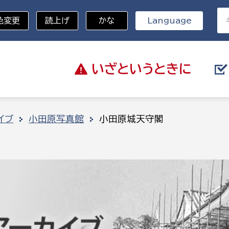
色変更
読上げ
かな
Language
いざと
いうときに
分野を選択
イブ
小田原写真館
小田原城天守閣
総務部
戸籍
災・ハザードマップ
避難場所
策課
総務課
税
職員課
ネジメント課
財産管理課
教育・子育て
ル推進課
契約検査課