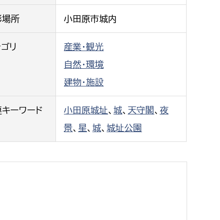
都市政策課
影場所
小田原市城内
都市計画課
地域交通課
テゴリ
産業・観光
建築指導課
自然・環境
開発審査課
建物・施設
連キーワード
小田原城址
、
城
、
天守閣
、
夜
ー
消防
景
、
星
、
城
、
城址公園
消防総務課
課
予防課
課
警防計画課
救急課
情報司令課