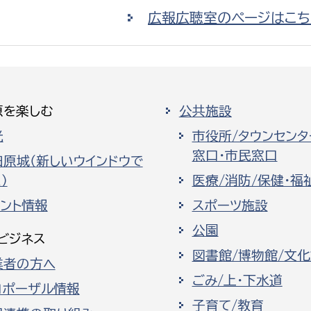
広報広聴室のページはこち
原を楽しむ
公共施設
光
市役所/タウンセンタ
窓口・市民窓口
田原城（新しいウインドウで
）
医療/消防/保健・福
ベント情報
スポーツ施設
公園
ビジネス
図書館/博物館/文
業者の方へ
ごみ/上・下水道
ロポーザル情報
子育て/教育