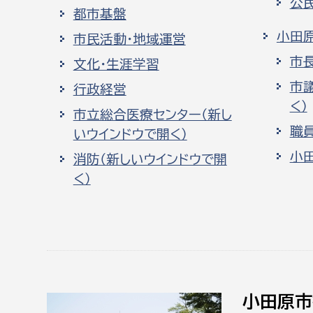
公
都市基盤
小田
市民活動・地域運営
市
文化・生涯学習
市
行政経営
く）
市立総合医療センター（新し
職
いウインドウで開く）
小
消防（新しいウインドウで開
く）
小田原市