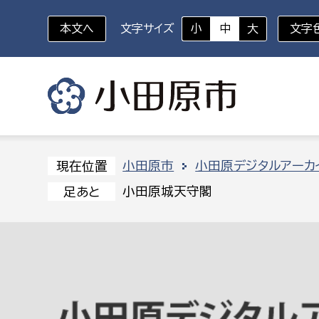
本文へ
文字サイズ
小
中
大
文字
いざというときに
対象者を選択
組織から探す
小田原市
小田原デジタルアーカ
現在位置
小田原城天守閣
足あと
部に属さない室
企画部
新生児・乳幼児
休日救急外来
防
秘書室
企画政
幼稚園児・保育園児
広報広聴室
財政課
コンプライアンス推進室
資産マ
小・中学生
デジタ