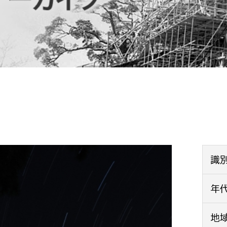
防災・安全
市税総務課
市民税課
福祉・健康
資産税課
環境・エネルギー
文化部
策課
文化政策課
地域経済
生涯学習課
都市基盤
文化財課
図書館
文化・生涯学習
識
スポーツ課
小田原城総合管理事
年
市民活動・地域づくり
若者部
経済部
地
行政経営