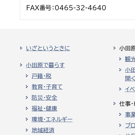
FAX番号：0465-32-4640
いざというときに
小田
観
小田原で暮らす
小
戸籍・税
開く
教育・子育て
イ
防災・安全
仕事・
福祉・健康
事
環境・エネルギー
プ
地域経済