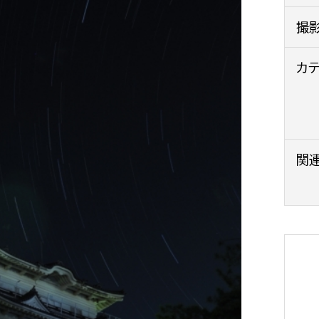
政策課
産業政策課
撮
観光
若者支援課
観光課
農政課
カ
消防
水産海浜課
病院
市議会
関
理者
市立総合医療センタ
患者サポートセンター
病院管理局：経営管理
病院管理局：施設用度
病院管理局：医事課