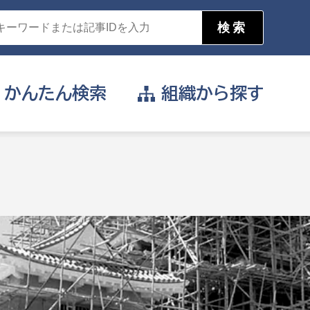
かんたん
検索
組織から
探す
目的を選択
公営事業部
支援や給付を受けたい
消防
事業課
届け出や申請をしたい
証明書がほしい