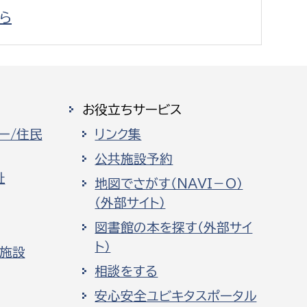
ら
お役立ちサービス
ー/住民
リンク集
公共施設予約
祉
地図でさがす（NAVI－O）
（外部サイト）
図書館の本を探す（外部サイ
ト）
化施設
相談をする
安心安全ユビキタスポータル