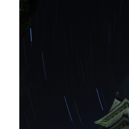
福祉政策課
子ども
求職者
生活援護課
子ども
高齢介護課
保育課
外国人
障がい福祉課
保険課
ペット
健康づくり課
建設部
会計管
建設政策課
出納室
国県事業推進課
土木管理課
道水路整備課
みどり公園課