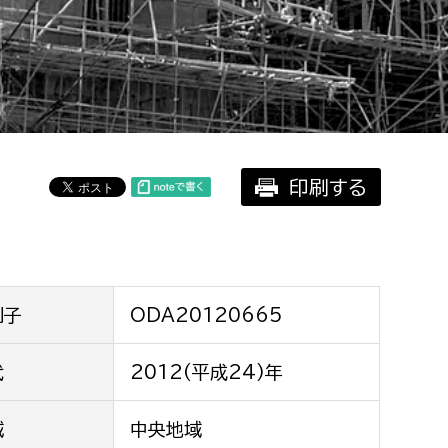
相談をしたい
支払いをしたい
働きたい
環境部
印刷する
環境政策課
遊びたい
ゼロカーボン推進課
小田原のことを知りたい
環境保護課
環境事業センター
イベント・講座などに参加したい
別子
ODA20120665
務所
代
2012(平成24)年
まちづくりに関わりたい
都市部
域
中央地域