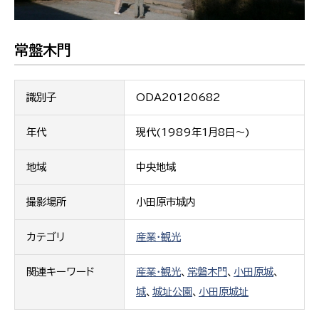
常盤木門
識別子
ODA20120682
年代
現代(1989年1月8日〜)
地域
中央地域
撮影場所
小田原市城内
カテゴリ
産業・観光
関連キーワード
産業・観光
、
常磐木門
、
小田原城
、
城
、
城址公園
、
小田原城址