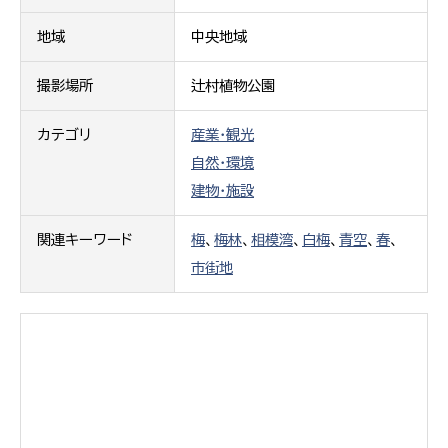
地域
中央地域
撮影場所
辻村植物公園
カテゴリ
産業・観光
自然・環境
建物・施設
関連キーワード
梅
、
梅林
、
相模湾
、
白梅
、
青空
、
春
、
市街地