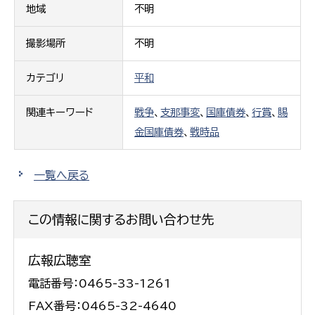
地域
不明
撮影場所
不明
カテゴリ
平和
関連キーワード
戦争
、
支那事変
、
国庫債券
、
行賞
、
賜
金国庫債券
、
戦時品
一覧へ戻る
この情報に関するお問い合わせ先
広報広聴室
電話番号：0465-33-1261
FAX番号：0465-32-4640