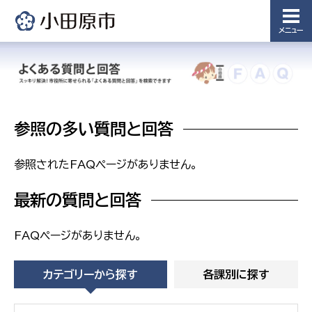
備課
浄水管理
メニュー
課
農業委
議会局
員会事
務局
議会総務
課
参照の多い質問と回答
農業委員
会事務局
参照されたFAQページがありません。
最新の質問と回答
FAQページがありません。
カテゴリーから探す
各課別に探す