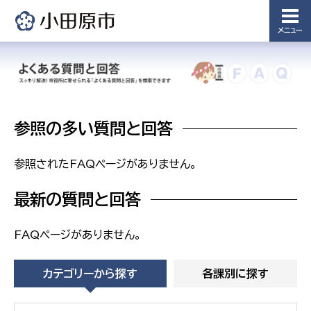
浄水管理
課
メニュー
農業委
議会局
員会事
務局
議会総務
課
農業委員
参照の多い質問と回答
会事務局
参照されたFAQページがありません。
最新の質問と回答
FAQページがありません。
カテゴリーから探す
各課別に探す