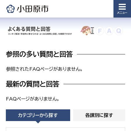
備課
浄水管理
メニュー
課
農業委
議会局
員会事
務局
議会総務
課
参照の多い質問と回答
農業委員
会事務局
参照されたFAQページがありません。
最新の質問と回答
FAQページがありません。
カテゴリーから探す
各課別に探す