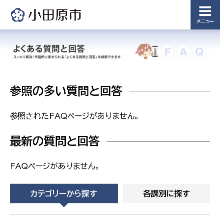
備課
浄水管理
メニュー
課
農業委
議会局
員会事
務局
議会総務
課
参照の多い質問と回答
農業委員
会事務局
参照されたFAQページがありません。
最新の質問と回答
FAQページがありません。
カテゴリーから探す
各課別に探す