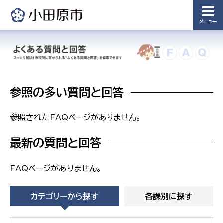
課
メニュー
農業委
議会局
員会事
務局
議会総務
課
農業委員
会事務局
参照の多い質問と回答
参照されたFAQページがありません。
最新の質問と回答
FAQページがありません。
カテゴリーから探す
各課別に探す