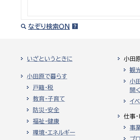
建築課
なぞり検索ON
上下水道局
教育部
いざというときに
小田
経営総務課
教育総
観
給排水業務課
保健給
小田原で暮らす
水道整備課
教育指
小
戸籍・税
開く
下水道整備課
教育・子育て
イ
浄水管理課
防災・安全
仕事・
農業委員会事務局
議会局
福祉・健康
事
環境・エネルギー
農業委員会事務局
議会総
プ