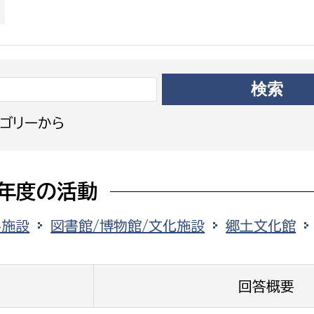
政策課
産業政策課
観光
若者支援課
観光課
農政課
消防
水産海浜課
病院
ゴリーから
市議会
理者
市立総合医療センタ
8年度の活動
患者サポートセンター
共施設
図書館/博物館/文化施設
郷土文化館
病院管理局：経営管理
病院管理局：施設用度
病院管理局：医事課
回答概要