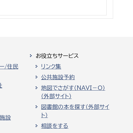
消防課
警防第1課
警防第2課
局
監査事務局
お役立ちサービス
局
監査事務局
ー/住民
リンク集
公共施設予約
祉
地図でさがす（NAVI－O）
（外部サイト）
図書館の本を探す（外部サイ
ト）
化施設
相談をする