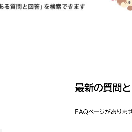
防災・安全
市税総務課
市民税課
福祉・健康
資産税課
環境・エネルギー
文化部
策課
文化政策課
地域経済
生涯学習課
都市基盤
文化財課
最新の質問と
図書館
文化・生涯学習
スポーツ課
小田原城総合管理事
市民活動・地域づくり
FAQページがありませ
若者部
経済部
行政経営