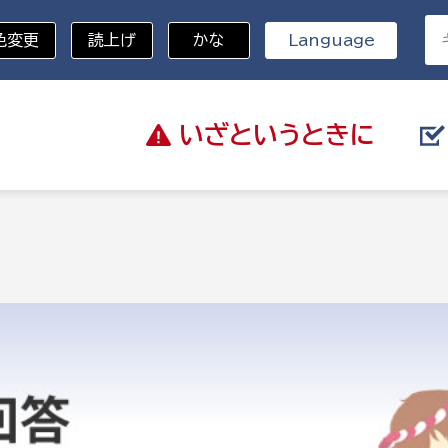
色変更
読上げ
かな
Language
いざと
いうときに
分野を選択
総務部
戸籍
災・ハザードマップ
避難場所
策課
総務課
税
職員課
ネジメント課
財産管理課
教育・子育て
ル推進課
契約検査課