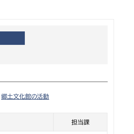
都市政策課
都市計画課
地域交通課
建築指導課
開発審査課
ー
消防
消防総務課
郷土文化館の活動
課
予防課
課
警防計画課
救急課
担当課
情報司令課