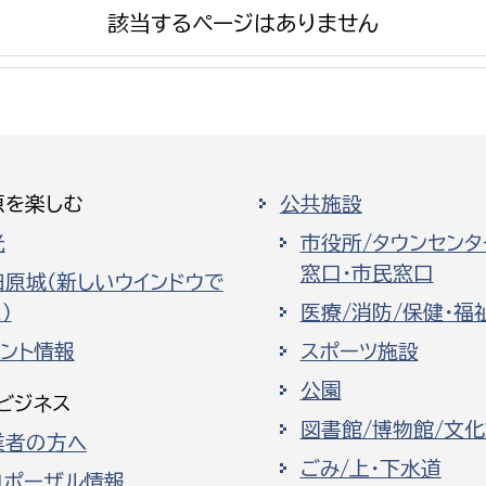
該当するページはありません
選挙管理委員会事務
原を楽しむ
公共施設
務課
選挙管理委員会事務
光
市役所/タウンセンタ
食課
窓口・市民窓口
導課
田原城（新しいウインドウで
）
医療/消防/保健・福
ベント情報
スポーツ施設
公園
ビジネス
図書館/博物館/文
業者の方へ
務課
ごみ/上・下水道
ロポーザル情報