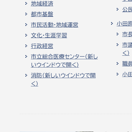
地域経済
公
都市基盤
小田
市民活動・地域運営
市
文化・生涯学習
市
行政経営
く）
市立総合医療センター（新し
職
いウインドウで開く）
小
消防（新しいウインドウで開
く）