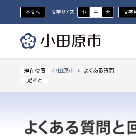
本文へ
文字サイズ
小
中
大
文字
いざというときに
対象者を選択
組織から探す
小田原市
よくある質問
現在位置
足あと
部に属さない室
企画部
新生児・乳幼児
休日救急外来
防
秘書室
企画政
幼稚園児・保育園児
広報広聴室
財政課
コンプライアンス推進室
資産マ
小・中学生
デジタ