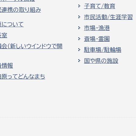
子育て/教育
民連携の取り組み
市民活動/生涯学習
原について
市場・漁港
長室
斎場・霊園
議会（新しいウインドウで開
駐車場/駐輪場
国や県の施設
員情報
田原ってどんなまち