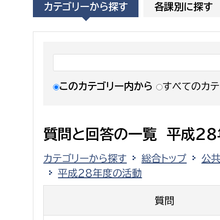
カテゴリーから探す
各課別に探す
福祉政策課
子ども
求職者
生活援護課
子ども
高齢介護課
保育課
外国人
障がい福祉課
保険課
ペット
このカテゴリー内から
すべてのカテ
健康づくり課
建設部
会計管
質問と回答の一覧 平成2
建設政策課
出納室
カテゴリーから探す
総合トップ
公
国県事業推進課
平成28年度の活動
土木管理課
道水路整備課
質問
みどり公園課