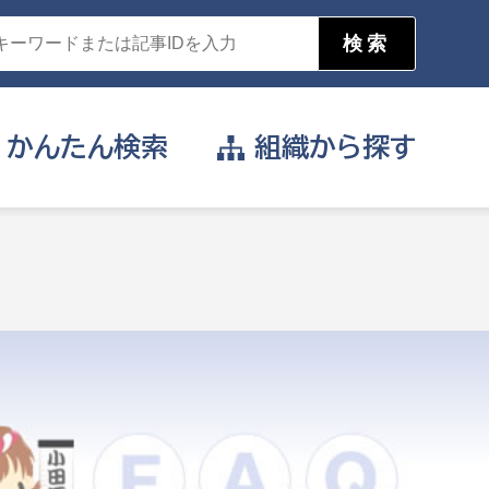
かんたん
検索
組織から
探す
目的を選択
公営事業部
支援や給付を受けたい
消防
事業課
届け出や申請をしたい
証明書がほしい