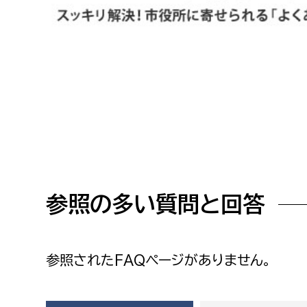
高校生・大学生など
若者
妊産婦
市民部
防災部
地域政策課
防災対
高齢者
地域安全課
障がい者
人権・男女共同参画課
参照の多い質問と回答
戸籍住民課
傷病者
事業者
参照されたFAQページがありません。
福祉健康部
子ども
労働者