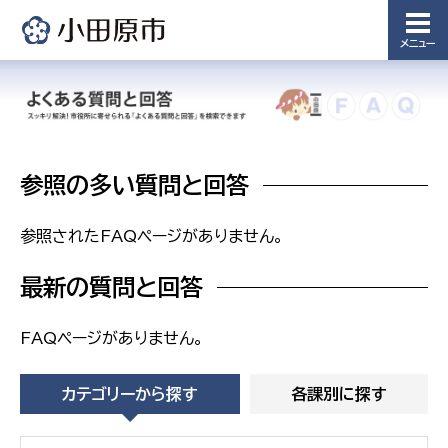
備課
浄水管理
メニュー
課
農業委
議会局
員会事
務局
議会総務
課
参照の多い質問と回答
農業委員
会事務局
参照されたFAQページがありません。
最新の質問と回答
FAQページがありません。
カテゴリーから探す
各課別に探す