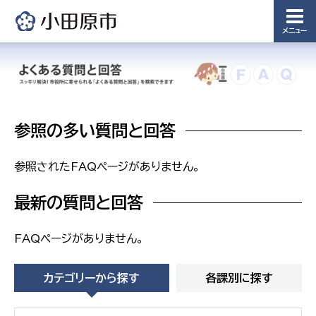
課
メニュー
農業委
議会局
員会事
務局
議会総務
課
農業委員
会事務局
参照の多い質問と回答
参照されたFAQページがありません。
最新の質問と回答
FAQページがありません。
カテゴリーから探す
各課別に探す