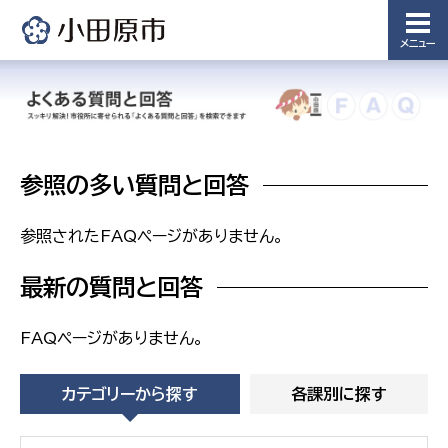
課
メニュー
農業委
議会局
員会事
務局
議会総務
課
農業委員
会事務局
参照の多い質問と回答
参照されたFAQページがありません。
最新の質問と回答
FAQページがありません。
カテゴリーから探す
各課別に探す