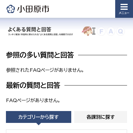
浄水管理
課
メニュー
農業委
議会局
員会事
務局
議会総務
課
農業委員
参照の多い質問と回答
会事務局
参照されたFAQページがありません。
最新の質問と回答
FAQページがありません。
カテゴリーから探す
各課別に探す