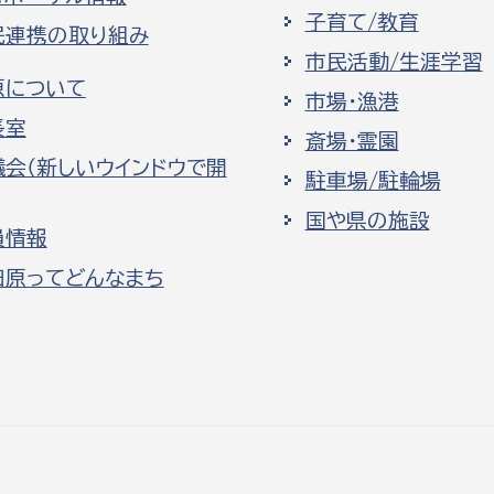
子育て/教育
民連携の取り組み
市民活動/生涯学習
原について
市場・漁港
長室
斎場・霊園
議会（新しいウインドウで開
駐車場/駐輪場
国や県の施設
員情報
田原ってどんなまち