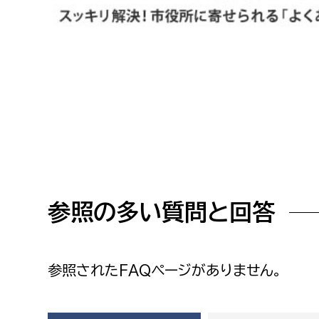
高校生・大学生など
若者
妊産婦
市民部
防災部
地域政策課
防災対
高齢者
地域安全課
障がい者
人権・男女共同参画課
参照の多い質問と回答
戸籍住民課
傷病者
事業者
参照されたFAQページがありません。
福祉健康部
子ども
労働者