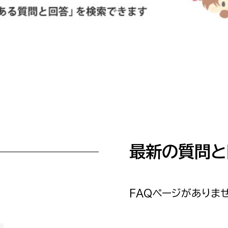
防災・安全
市税総務課
市民税課
福祉・健康
資産税課
環境・エネルギー
文化部
策課
文化政策課
地域経済
生涯学習課
都市基盤
文化財課
最新の質問と
図書館
文化・生涯学習
スポーツ課
小田原城総合管理事
市民活動・地域づくり
FAQページがありませ
若者部
経済部
行政経営