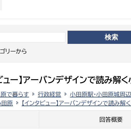
政策課
産業政策課
観光
若者支援課
観光課
農政課
消防
水産海浜課
病院
ゴリーから
市議会
理者
市立総合医療センタ
ビュー】アーバンデザインで読み解く
患者サポートセンター
田原で暮らす
行政経営
小田原駅・小田原城周
病院管理局：経営管理
小田原
【インタビュー】アーバンデザインで読み解
病院管理局：施設用度
病院管理局：医事課
回答概要