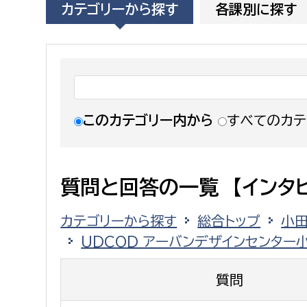
カテゴリーから探す
各課別に探す
福祉政策課
子ども
求職者
生活援護課
子ども
高齢介護課
保育課
外国人
障がい福祉課
保険課
ペット
このカテゴリー内から
すべてのカテ
健康づくり課
建設部
会計管
質問と回答の一覧 【インタ
建設政策課
出納室
カテゴリーから探す
総合トップ
小
国県事業推進課
UDCOD アーバンデザインセンター
土木管理課
道水路整備課
質問
みどり公園課