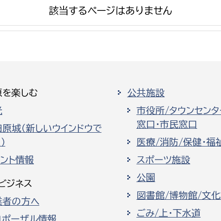
該当するページはありません
選挙管理委員会事務
原を楽しむ
公共施設
務課
選挙管理委員会事務
光
市役所/タウンセンタ
食課
窓口・市民窓口
導課
田原城（新しいウインドウで
）
医療/消防/保健・福
ベント情報
スポーツ施設
公園
ビジネス
図書館/博物館/文
業者の方へ
務課
ごみ/上・下水道
ロポーザル情報