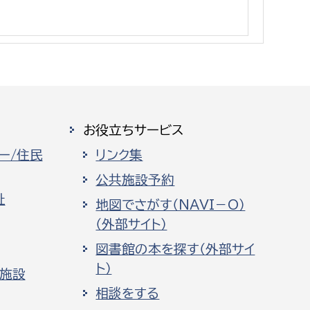
消防課
警防第1課
警防第2課
局
監査事務局
お役立ちサービス
局
監査事務局
ー/住民
リンク集
公共施設予約
祉
地図でさがす（NAVI－O）
（外部サイト）
図書館の本を探す（外部サイ
ト）
化施設
相談をする