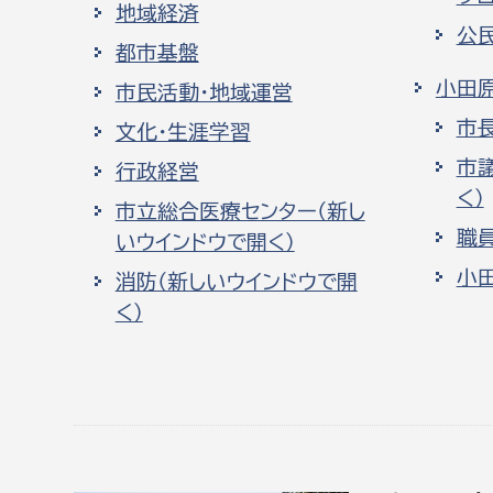
地域経済
公
都市基盤
小田
市民活動・地域運営
市
文化・生涯学習
市
行政経営
く）
市立総合医療センター（新し
職
いウインドウで開く）
小
消防（新しいウインドウで開
く）