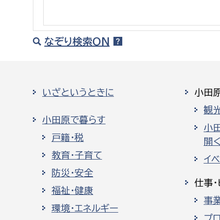
建築課
なぞり検索ON
上下水道局
教育部
いざというときに
小田
経営総務課
教育総
観
給排水業務課
保健給
小田原で暮らす
水道整備課
教育指
小
戸籍・税
開く
下水道整備課
教育・子育て
イ
浄水管理課
防災・安全
仕事・
農業委員会事務局
議会局
福祉・健康
事
環境・エネルギー
農業委員会事務局
議会総
プ