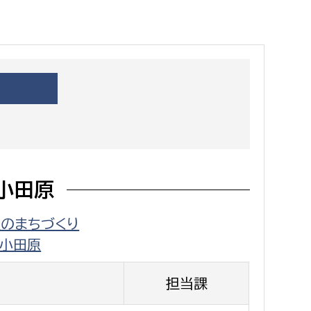
都市政策課
都市計画課
地域交通課
建築指導課
開発審査課
ー
消防
小田原
消防総務課
辺のまちづくり
課
予防課
く小田原
課
警防計画課
救急課
担当課
情報司令課