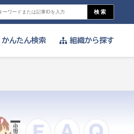
かんたん
検索
組織から
探す
目的を選択
公営事業部
支援や給付を受けたい
消防
事業課
届け出や申請をしたい
証明書がほしい