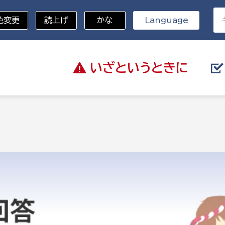
色変更
読上げ
かな
Language
いざと
いうときに
分野を選択
総務部
戸籍
災・ハザードマップ
避難場所
策課
総務課
税
職員課
ネジメント課
財産管理課
教育・子育て
ル推進課
契約検査課