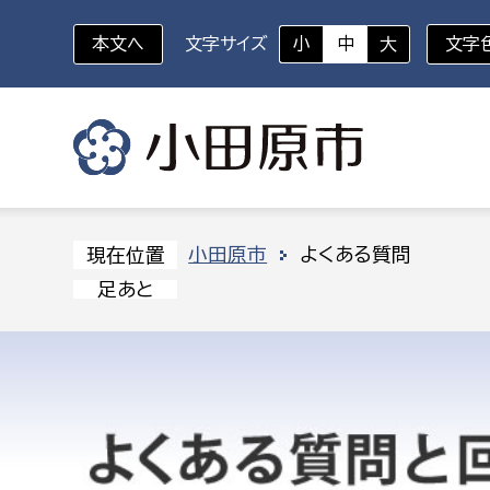
本文へ
文字サイズ
小
中
大
文字
いざというときに
対象者を選択
組織から探す
小田原市
よくある質問
現在位置
足あと
部に属さない室
企画部
新生児・乳幼児
休日救急外来
防
秘書室
企画政
幼稚園児・保育園児
広報広聴室
財政課
コンプライアンス推進室
資産マ
小・中学生
デジタ