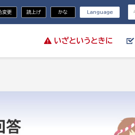
色変更
読上げ
かな
Language
いざと
いうときに
分野を選択
総務部
戸籍
災・ハザードマップ
避難場所
策課
総務課
税
職員課
ネジメント課
財産管理課
教育・子育て
ル推進課
契約検査課