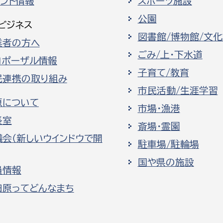
ベント情報
スポーツ施設
公園
ビジネス
図書館/博物館/文
業者の方へ
ごみ/上・下水道
ロポーザル情報
子育て/教育
民連携の取り組み
市民活動/生涯学習
原について
市場・漁港
長室
斎場・霊園
議会（新しいウインドウで開
駐車場/駐輪場
国や県の施設
員情報
田原ってどんなまち