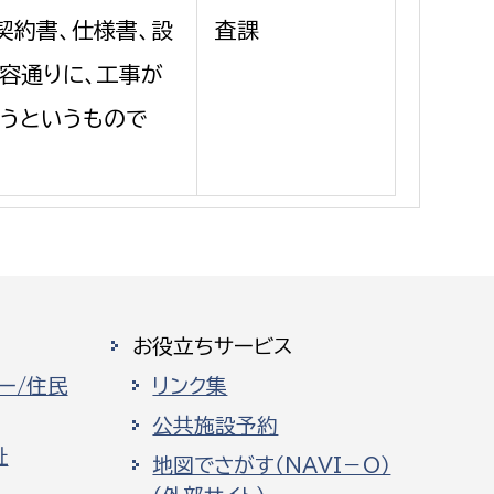
消防課
契約書、仕様書、設
査課
警防第1課
容通りに、工事が
警防第2課
うというもので
局
監査事務局
局
監査事務局
お役立ちサービス
ー/住民
リンク集
公共施設予約
祉
地図でさがす（NAVI－O）