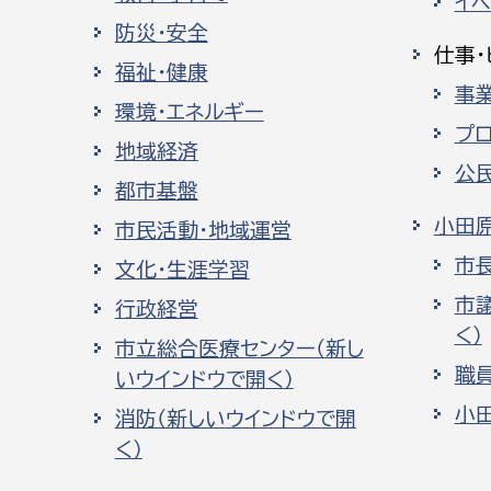
イ
防災・安全
仕事・
福祉・健康
事
環境・エネルギー
プ
地域経済
公
都市基盤
小田
市民活動・地域運営
市
文化・生涯学習
市
行政経営
く）
市立総合医療センター（新し
職
いウインドウで開く）
小
消防（新しいウインドウで開
く）