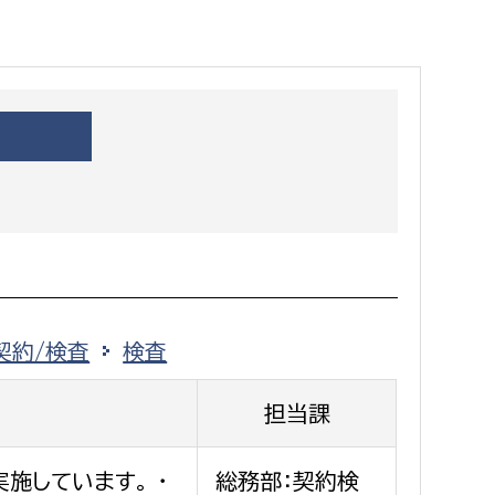
都市政策課
都市計画課
地域交通課
建築指導課
開発審査課
ー
消防
消防総務課
契約/検査
検査
課
予防課
課
警防計画課
担当課
救急課
情報司令課
施しています。 ・
総務部：契約検