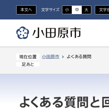
本文へ
文字サイズ
小
中
大
文字
いざというときに
対象者を選択
組織から探す
小田原市
よくある質問
現在位置
足あと
部に属さない室
企画部
新生児・乳幼児
休日救急外来
防
秘書室
企画政
幼稚園児・保育園児
広報広聴室
財政課
コンプライアンス推進室
資産マ
小・中学生
デジタ