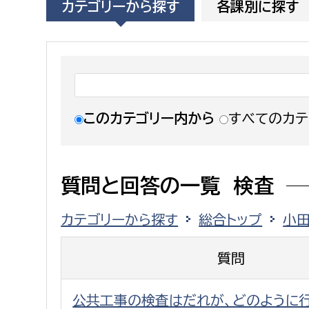
カテゴリーから探す
各課別に探す
福祉政策課
子ども
求職者
生活援護課
子ども
高齢介護課
保育課
外国人
障がい福祉課
保険課
ペット
このカテゴリー内から
すべてのカテ
健康づくり課
建設部
会計管
質問と回答の一覧 検査
建設政策課
出納室
カテゴリーから探す
総合トップ
小
国県事業推進課
土木管理課
質問
道水路整備課
みどり公園課
公共工事の検査はだれが、どのように