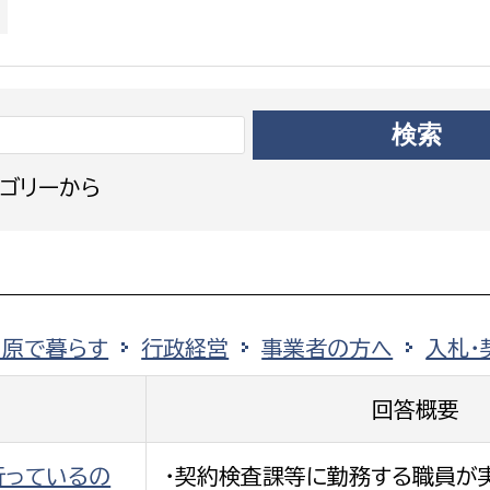
政策課
産業政策課
観光
若者支援課
観光課
農政課
消防
水産海浜課
病院
ゴリーから
市議会
理者
市立総合医療センタ
患者サポートセンター
田原で暮らす
行政経営
事業者の方へ
入札・
病院管理局：経営管理
病院管理局：施設用度
回答概要
病院管理局：医事課
行っているの
・契約検査課等に勤務する職員が実