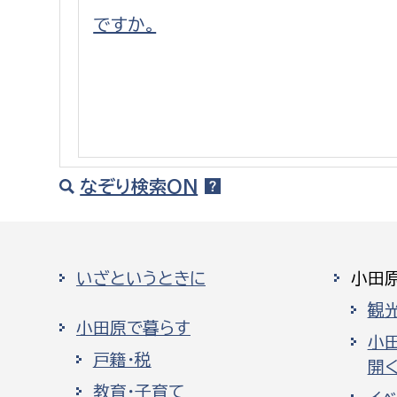
建築課
ですか。
上下水道局
教育部
経営総務課
教育総
なぞり検索ON
給排水業務課
保健給
水道整備課
教育指
下水道整備課
いざというときに
小田
浄水管理課
観
小田原で暮らす
農業委員会事務局
議会局
小
戸籍・税
開く
農業委員会事務局
議会総
教育・子育て