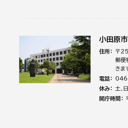
小田原市
住所
〒2
郵便
きま
電話
046
休み
土､
開庁時間