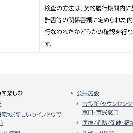
検査の方法は、契約履行期間内に
計書等の関係書類に定められた内
行なわれたかどうかの確認を行な
選挙管理委員会事務
す。
務課
選挙管理委員会事務
食課
導課
原を楽しむ
公共施設
光
市役所/タウンセンタ
窓口・市民窓口
田原城（新しいウインドウで
）
医療/消防/保健・福
務課