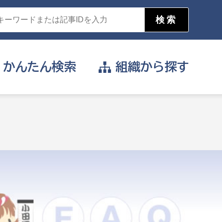
かんたん
検索
組織から
探す
目的を選択
公営事業部
支援や給付を受けたい
消防
事業課
届け出や申請をしたい
証明書がほしい