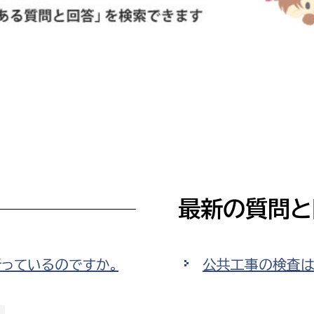
防災・安全
市税総務課
市民税課
福祉・健康
資産税課
環境・エネルギー
文化部
策課
文化政策課
地域経済
生涯学習課
都市基盤
文化財課
最新の質問と
図書館
文化・生涯学習
スポーツ課
小田原城総合管理事
市民活動・地域づくり
っているのですか。
公共工事の検査は
若者部
経済部
行政経営