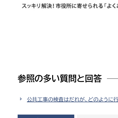
高校生・大学生など
若者
妊産婦
市民部
防災部
地域政策課
防災対
高齢者
地域安全課
障がい者
人権・男女共同参画課
参照の多い質問と回答
戸籍住民課
傷病者
事業者
公共工事の検査はだれが、どのように行
福祉健康部
子ども
労働者