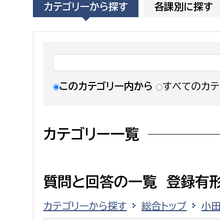
カテゴリーから探す
各課別に探す
福祉政策課
子ども
求職者
生活援護課
子ども
高齢介護課
保育課
外国人
障がい福祉課
保険課
ペット
このカテゴリー内から
すべてのカテ
健康づくり課
建設部
会計管
カテゴリー一覧
建設政策課
出納室
国県事業推進課
土木管理課
質問と回答の一覧 登録有
道水路整備課
カテゴリーから探す
総合トップ
小
みどり公園課