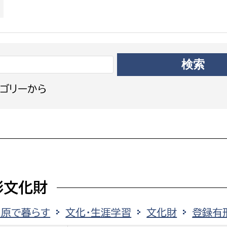
政策課
産業政策課
観光
若者支援課
観光課
農政課
消防
水産海浜課
病院
ゴリーから
市議会
理者
市立総合医療センタ
患者サポートセンター
病院管理局：経営管理
病院管理局：施設用度
形文化財
病院管理局：医事課
田原で暮らす
文化・生涯学習
文化財
登録有