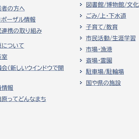
図書館/博物館/文
業者の方へ
ごみ/上・下水道
ロポーザル情報
子育て/教育
民連携の取り組み
市民活動/生涯学習
原について
市場・漁港
長室
斎場・霊園
議会（新しいウインドウで開
駐車場/駐輪場
国や県の施設
員情報
田原ってどんなまち