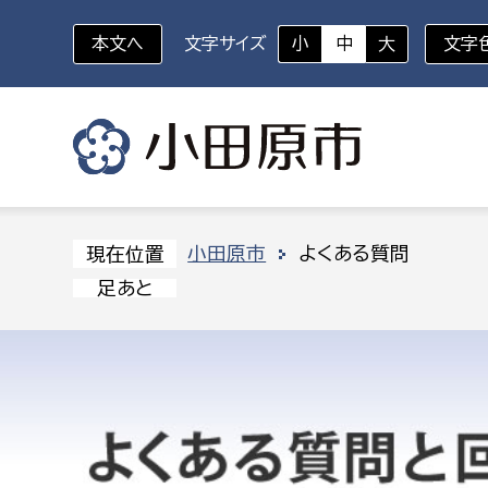
本文へ
文字サイズ
小
中
大
文字
いざというときに
対象者を選択
組織から探す
小田原市
よくある質問
現在位置
足あと
部に属さない室
企画部
新生児・乳幼児
休日救急外来
防
秘書室
企画政
幼稚園児・保育園児
広報広聴室
財政課
コンプライアンス推進室
資産マ
小・中学生
デジタ