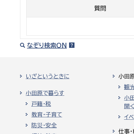
建築課
質問
上下水道局
教育部
なぞり検索ON
経営総務課
教育総
給排水業務課
保健給
いざというときに
小田
水道整備課
教育指
観
下水道整備課
小田原で暮らす
小
浄水管理課
戸籍・税
開く
農業委員会事務局
議会局
教育・子育て
イ
防災・安全
農業委員会事務局
議会総
仕事・