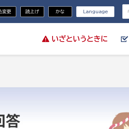
色変更
読上げ
かな
Language
いざと
いうときに
分野を選択
総務部
戸籍
災・ハザードマップ
避難場所
策課
総務課
税
職員課
ネジメント課
財産管理課
教育・子育て
ル推進課
契約検査課