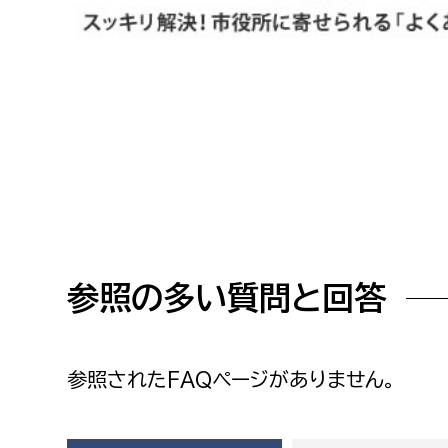
高校生・大学生など
若者
妊産婦
市民部
防災部
地域政策課
防災対
高齢者
地域安全課
障がい者
人権・男女共同参画課
参照の多い質問と回答
戸籍住民課
傷病者
事業者
参照されたFAQページがありません。
福祉健康部
子ども
労働者