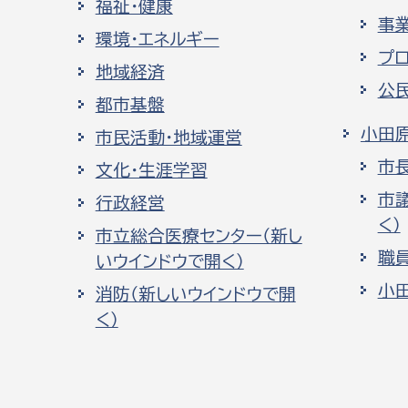
福祉・健康
事
環境・エネルギー
プ
地域経済
公
都市基盤
小田
市民活動・地域運営
市
文化・生涯学習
市
行政経営
く）
市立総合医療センター（新し
職
いウインドウで開く）
小
消防（新しいウインドウで開
く）