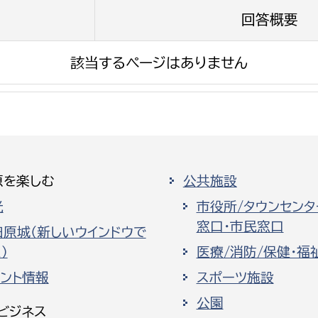
回答概要
該当するページはありません
選挙管理委員会事務
務課
選挙管理委員会事務
食課
原を楽しむ
公共施設
導課
光
市役所/タウンセンタ
窓口・市民窓口
田原城（新しいウインドウで
）
医療/消防/保健・福
ベント情報
スポーツ施設
公園
務課
ビジネス