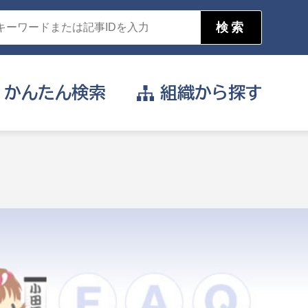
かんたん
検索
組織から
探す
目的を選択
公営事業部
支援や給付を受けたい
消防
事業課
届け出や申請をしたい
証明書がほしい