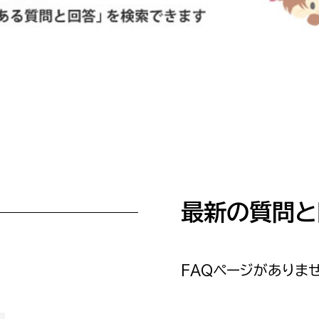
防災・安全
市税総務課
市民税課
福祉・健康
資産税課
環境・エネルギー
文化部
策課
文化政策課
地域経済
生涯学習課
都市基盤
文化財課
最新の質問と
図書館
文化・生涯学習
スポーツ課
小田原城総合管理事
市民活動・地域づくり
FAQページがありませ
若者部
経済部
行政経営