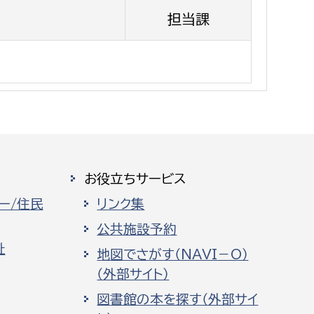
消防課
担当課
警防第1課
警防第2課
局
監査事務局
局
監査事務局
お役立ちサービス
ー/住民
リンク集
公共施設予約
祉
地図でさがす（NAVI－O）
（外部サイト）
図書館の本を探す（外部サイ