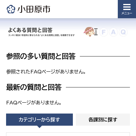
課
メニュー
農業委
議会局
員会事
務局
議会総務
課
農業委員
会事務局
参照の多い質問と回答
参照されたFAQページがありません。
最新の質問と回答
FAQページがありません。
カテゴリーから探す
各課別に探す