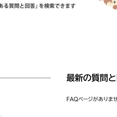
防災・安全
市税総務課
市民税課
福祉・健康
資産税課
環境・エネルギー
文化部
策課
文化政策課
地域経済
生涯学習課
都市基盤
文化財課
最新の質問と
図書館
文化・生涯学習
スポーツ課
小田原城総合管理事
市民活動・地域づくり
FAQページがありませ
若者部
経済部
行政経営