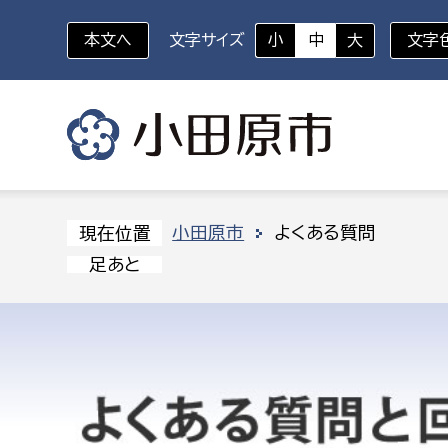
本文へ
文字サイズ
小
中
大
文字
いざというときに
対象者を選択
組織から探す
小田原市
よくある質問
現在位置
足あと
部に属さない室
企画部
新生児・乳幼児
休日救急外来
防
秘書室
企画政
幼稚園児・保育園児
広報広聴室
財政課
コンプライアンス推進室
資産マ
小・中学生
デジタ