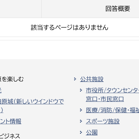
回答概要
該当するページはありません
選挙管理委員会事務
務課
選挙管理委員会事務
食課
原を楽しむ
公共施設
導課
光
市役所/タウンセンタ
窓口・市民窓口
田原城（新しいウインドウで
）
医療/消防/保健・福
ベント情報
スポーツ施設
公園
務課
ビジネス