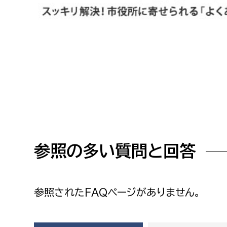
高校生・大学生など
若者
妊産婦
市民部
防災部
地域政策課
防災対
高齢者
地域安全課
障がい者
人権・男女共同参画課
参照の多い質問と回答
戸籍住民課
傷病者
事業者
参照されたFAQページがありません。
福祉健康部
子ども
労働者