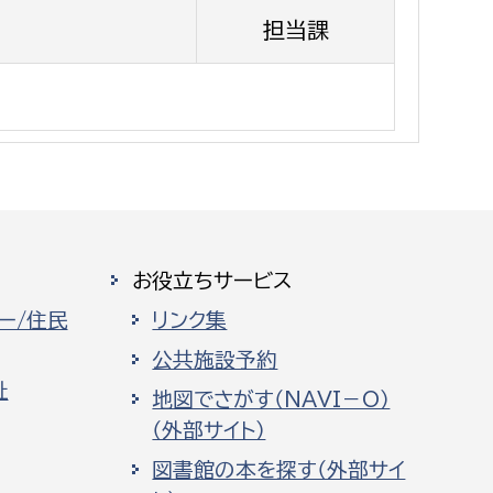
消防課
担当課
警防第1課
警防第2課
局
監査事務局
局
監査事務局
お役立ちサービス
ー/住民
リンク集
公共施設予約
祉
地図でさがす（NAVI－O）
（外部サイト）
図書館の本を探す（外部サイ