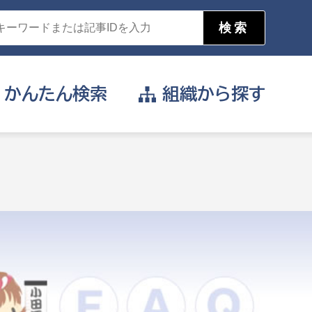
かんたん
検索
組織から
探す
目的を選択
公営事業部
支援や給付を受けたい
消防
事業課
届け出や申請をしたい
証明書がほしい