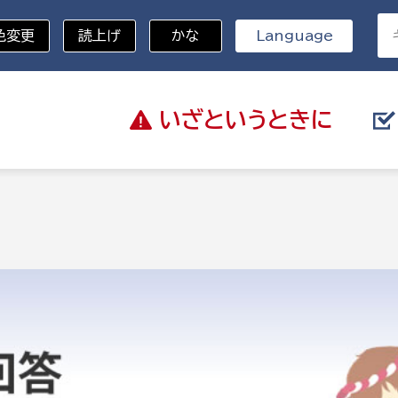
色変更
読上げ
かな
Language
いざと
いうときに
分野を選択
総務部
戸籍
災・ハザードマップ
避難場所
策課
総務課
税
職員課
ネジメント課
財産管理課
教育・子育て
ル推進課
契約検査課