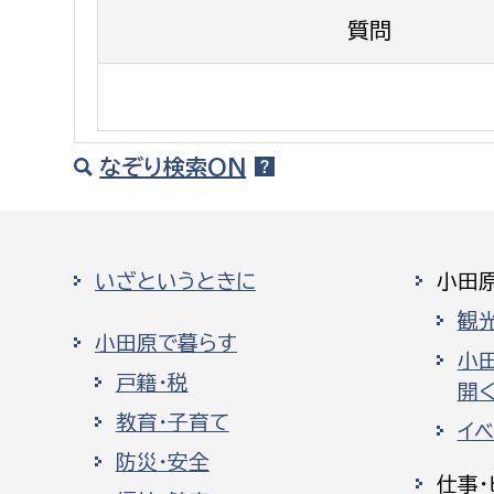
建築課
質問
上下水道局
教育部
なぞり検索ON
経営総務課
教育総
給排水業務課
保健給
いざというときに
小田
水道整備課
教育指
観
下水道整備課
小田原で暮らす
小
浄水管理課
戸籍・税
開く
農業委員会事務局
議会局
教育・子育て
イ
防災・安全
農業委員会事務局
議会総
仕事・