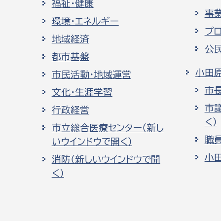
福祉・健康
事
環境・エネルギー
プ
地域経済
公
都市基盤
小田
市民活動・地域運営
市
文化・生涯学習
市
行政経営
く）
市立総合医療センター（新し
職
いウインドウで開く）
小
消防（新しいウインドウで開
く）