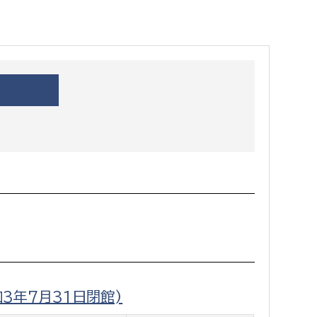
都市政策課
都市計画課
地域交通課
建築指導課
開発審査課
ー
消防
消防総務課
課
予防課
課
警防計画課
救急課
3年7月31日閉館)
情報司令課