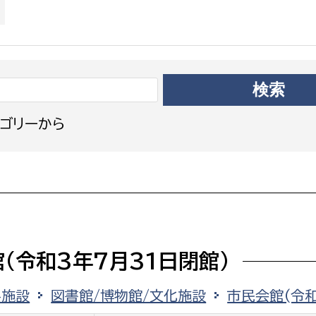
政策課
産業政策課
観光
若者支援課
観光課
農政課
消防
水産海浜課
病院
ゴリーから
市議会
理者
市立総合医療センタ
患者サポートセンター
病院管理局：経営管理
病院管理局：施設用度
(令和3年7月31日閉館)
病院管理局：医事課
共施設
図書館/博物館/文化施設
市民会館(令和