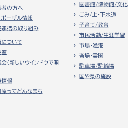
図書館/博物館/文
業者の方へ
ごみ/上・下水道
ロポーザル情報
子育て/教育
民連携の取り組み
市民活動/生涯学習
原について
市場・漁港
長室
斎場・霊園
議会（新しいウインドウで開
駐車場/駐輪場
国や県の施設
員情報
田原ってどんなまち