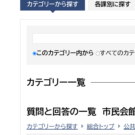
カテゴリーから探す
各課別に探す
福祉政策課
子ども
求職者
生活援護課
子ども
高齢介護課
保育課
外国人
障がい福祉課
保険課
ペット
このカテゴリー内から
すべてのカテ
健康づくり課
建設部
会計管
カテゴリー一覧
建設政策課
出納室
国県事業推進課
土木管理課
質問と回答の一覧 市民会館
道水路整備課
カテゴリーから探す
総合トップ
公
みどり公園課