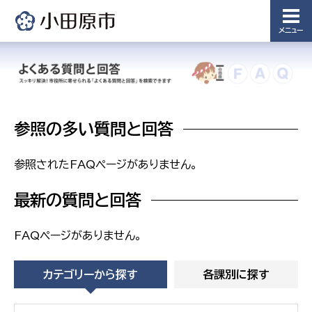
備課
浄水管理
メニュー
課
農業委
議会局
員会事
務局
議会総務
課
参照の多い質問と回答
農業委員
会事務局
参照されたFAQページがありません。
最新の質問と回答
FAQページがありません。
カテゴリーから探す
各課別に探す