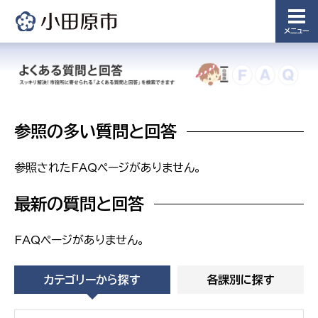
備課
浄水管理
メニュー
課
農業委
議会局
員会事
務局
議会総務
課
参照の多い質問と回答
農業委員
会事務局
参照されたFAQページがありません。
最新の質問と回答
FAQページがありません。
カテゴリーから探す
各課別に探す