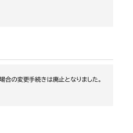
都市政策課
都市計画課
地域交通課
建築指導課
開発審査課
ー
消防
た場合の変更手続きは廃止となりました。
消防総務課
課
予防課
課
警防計画課
救急課
情報司令課