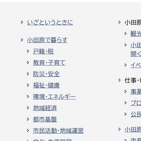
いざというときに
小田
観
小田原で暮らす
小
戸籍・税
開く
教育・子育て
イ
防災・安全
仕事・
福祉・健康
事
環境・エネルギー
プ
地域経済
公
都市基盤
小田
市民活動・地域運営
市