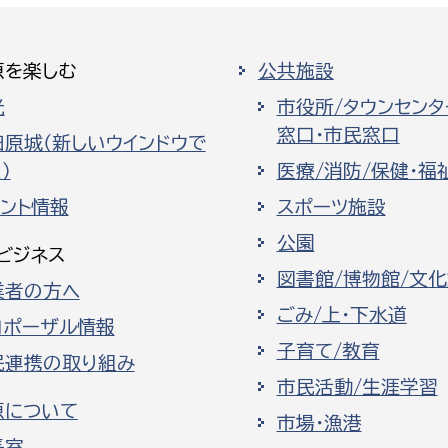
原を楽しむ
公共施設
光
市役所/タウンセンタ
窓口・市民窓口
田原城（新しいウインドウで
）
医療/消防/保健・福
ベント情報
スポーツ施設
公園
ビジネス
図書館/博物館/文
業者の方へ
ごみ/上・下水道
ロポーザル情報
子育て/教育
民連携の取り組み
市民活動/生涯学習
原について
市場・漁港
長室