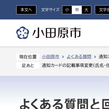
本文へ
文字サイズ
小
中
大
文字
いざというときに
対象者を選択
組織から探す
小田原市
よくある質問
通知
現在位置
通知カードの記載事項変更(氏名・
足あと
部に属さない室
企画部
新生児・乳幼児
休日救急外来
防
秘書室
企画政
幼稚園児・保育園児
広報広聴室
財政課
コンプライアンス推進室
資産マ
小・中学生
デジタ