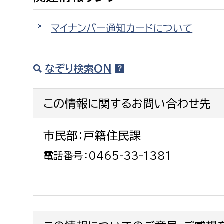
建築課
マイナンバー通知カードについて
なぞり検索ON
上下水道局
教育部
経営総務課
教育総
この情報に関するお問い合わせ先
給排水業務課
保健給
水道整備課
教育指
市民部：戸籍住民課
下水道整備課
電話番号：0465-33-1381
浄水管理課
農業委員会事務局
議会局
農業委員会事務局
議会総