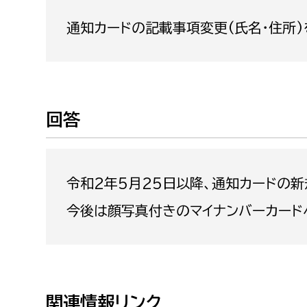
福祉政策課
子ども
通知カードの記載事項変更(氏名・住所
求職者
生活援護課
子ども
高齢介護課
保育課
外国人
障がい福祉課
保険課
ペット
回答
健康づくり課
建設部
会計管
令和2年5月25日以降、通知カードの
建設政策課
出納室
今後は顔写真付きのマイナンバーカード
国県事業推進課
土木管理課
道水路整備課
みどり公園課
関連情報リンク