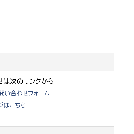
消防課
警防第1課
警防第2課
局
監査事務局
局
監査事務局
せは次のリンクから
問い合わせフォーム
ジはこちら