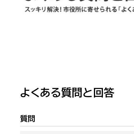
高校生・大学生など
若者
妊産婦
市民部
防災部
地域政策課
防災対
高齢者
地域安全課
障がい者
人権・男女共同参画課
戸籍住民課
よくある質問と回答
傷病者
事業者
質問
福祉健康部
子ども
労働者