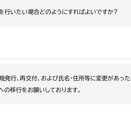
政策課
産業政策課
)を行いたい場合どのようにすればよいですか?
観光
若者支援課
観光課
農政課
消防
水産海浜課
病院
市議会
理者
市立総合医療センタ
新規発行、再交付、および氏名・住所等に変更があっ
患者サポートセンター
への移行をお願いしております。
病院管理局：経営管理
病院管理局：施設用度
病院管理局：医事課