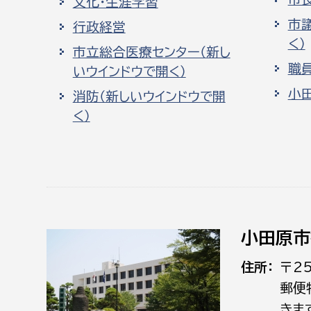
文化・生涯学習
市
行政経営
く）
市立総合医療センター（新し
職
いウインドウで開く）
小
消防（新しいウインドウで開
く）
小田原市
住所
〒2
郵便
きま