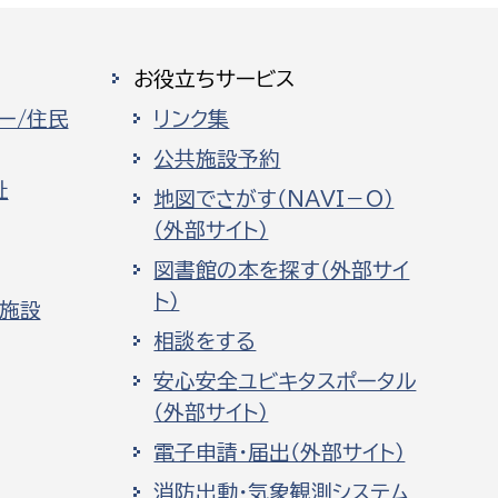
お役立ちサービス
ー/住民
リンク集
公共施設予約
祉
地図でさがす（NAVI－O）
（外部サイト）
図書館の本を探す（外部サイ
ト）
化施設
相談をする
安心安全ユビキタスポータル
（外部サイト）
電子申請・届出（外部サイト）
消防出動・気象観測システム