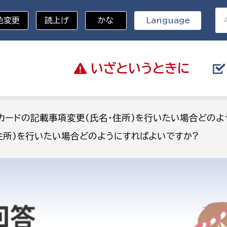
色変更
読上げ
かな
Language
いざと
いうときに
分野を選択
カードの記載事項変更(氏名・住所)を行いたい場合どのよ
住所)を行いたい場合どのようにすればよいですか?
総務部
戸籍
災・ハザードマップ
避難場所
策課
総務課
税
職員課
ネジメント課
財産管理課
教育・子育て
ル推進課
契約検査課