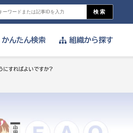
かんたん
検索
組織から
探す
目的を選択
うにすればよいですか?
公営事業部
支援や給付を受けたい
消防
事業課
届け出や申請をしたい
証明書がほしい