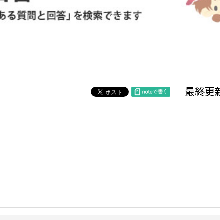
防災・安全
市税総務課
市民税課
福祉・健康
資産税課
環境・エネルギー
文化部
最終更新
策課
文化政策課
地域経済
生涯学習課
都市基盤
文化財課
図書館
文化・生涯学習
スポーツ課
小田原城総合管理事
市民活動・地域づくり
若者部
経済部
行政経営