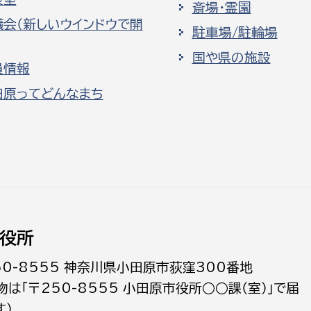
斎場・霊園
議会（新しいウインドウで開
駐車場/駐輪場
国や県の施設
員情報
田原ってどんなまち
役所
50-8555 神奈川県小田原市荻窪300番地
物は「〒250-8555 小田原市役所○○課（室）」で届
す）